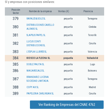
Sl y empresas con posiciones similares:
Posición
Nombre de la empresa
Ventas (€)
Provincia
Sector
379
RAFALES & SOLE SL
pequeña
Tarragona
DISTRIBUCIONES CABELLO
380
pequeña
Córdoba
ALFARO SL
381
SLAPSUS PAPEL SL
pequeña
Tenerife
LUCUS CONTI
382
pequeña
Coruña
DISTRIBUCIONS SL
383
L'ESPLAI LLIBRES SL
pequeña
Valencia
384
KIOSCO LA FLECHA SL
pequeña
Valladolid
385
DOBLE PAUTA SL
pequeña
Lugo
386
MAGAREGALS SL
pequeña
Baleares
BRANDARIZ LUCENA
387
pequeña
Tarragona
SOCIEDAD LIMITADA.
388
COPY AX SL
pequeña
Madrid
389
PAPELERIA CARLINSAN SL
pequeña
Coruña
Ver Ranking de Empresas del CNAE 4762