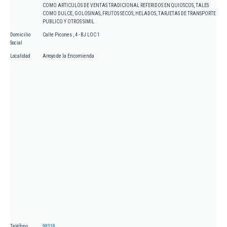
COMO ARTICULOS DE VENTAS TRADICIONAL REFERIDOS EN QUIOSCOS, TALES
COMO DULCE, GOLOSINAS, FRUTOS SECOS, HELADOS, TARJETAS DE TRANSPORTE
PUBLICO Y OTROS SIMIL
Domicilio
Calle Picones , 4 - BJ LOC 1
Social
Localidad
Arroyo de la Encomienda
Teléfono
98318...