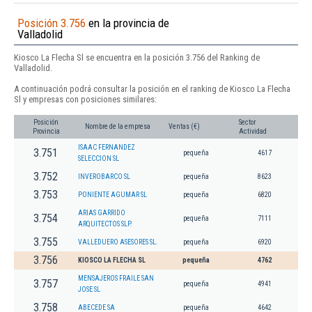
Posición 3.756
en la provincia de
Valladolid
Kiosco La Flecha Sl se encuentra en la posición 3.756 del Ranking de
Valladolid.
A continuación podrá consultar la posición en el ranking de Kiosco La Flecha
Sl y empresas con posiciones similares:
Posición
Sector
Nombre de la empresa
Ventas (€)
Provincia
Actividad
ISAAC FERNANDEZ
3.751
pequeña
4617
SELECCION SL
3.752
INVEROBARCO SL
pequeña
8623
3.753
PONIENTE AGUMAR SL
pequeña
6820
ARIAS GARRIDO
3.754
pequeña
7111
ARQUITECTOS SLP.
3.755
VALLEDUERO ASESORES SL.
pequeña
6920
3.756
KIOSCO LA FLECHA SL
pequeña
4762
MENSAJEROS FRAILE SAN
3.757
pequeña
4941
JOSE SL
3.758
ABECEDE SA
pequeña
4642