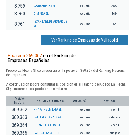
3.759
GANCHIPLAX SL
pequeña
2552
3.760
DIMINSA SL
pequeña
4664
ISCARIENSE DE ARMARIOS
3.761
pequeña
1621
SL.
Ver Ranking de Empresas de Valladolid
Posición 369.367
en el Ranking de
Empresas Españolas
Kiosco La Flecha Sl se encuentra en la posición 369.367 del Ranking Nacional
de Empresas.
A continuación podrá consultar la posición en el ranking de Kiosco La Flecha
Sl y empresas con posiciones similares:
Posición
Nombre de la empresa
Ventas (€)
Provincia
Nacional
369.362
PFINA INGENIERIA SL.
pequeña
Madrid
369.363
TALLERES CANALS SA
pequeña
Valencia
369.364
CERRAJERIA FERSE SLL.
pequeña
Madrid
369.365
PASTISSERIA COBO SL
pequeña
Tarragona