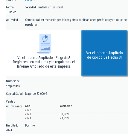
Forma
Sociedad limitada unipersonal
Jurídica
Actividad
Comercio al por menor de periódicos y otras publicaciones periódicas y artículos de
papelería
Ver el Informe Ampliado
de Kiosco La Flecha Sl
Ve el Informe Ampliado. ¡Es gratis!
Regístrese en eInforma y le regalamos el
Informe Ampliado de esta empresa
Número de
empleados
Capital Social
Mayor de 60.000 €
Ventas
Año
Variación
últimos años
2022
2023
-10,02 %
2024
-24,09 %
Resultado
Positivo
2024