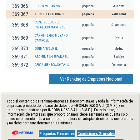
369.366
BORLU MOCASIN SL.
pequeña
Alicante
369.367
KIOSCO LA FLECHA SL
pequeña
Valladolid
CONSTRUCCIONES
369.368
pequeña
Salamanca
INDALECIO MARTIN SL
CARPINTERIAS MOYANO
369.369
pequeña
Sevilla
CAMPO SL
369.370
GUIMANVELO SL
pequeña
Madrid
369.371
AROMIN FISH ESPANA SL
pequeña
Badajoz
369.372
CERRAMIENTOS JOYPAL SL.
pequeña
Pontevedra
Ver Ranking de Empresas Nacional
Todo el contenido de ranking-empresas.eleconomista.es y toda la información de
empresas procede de la base de datos de INFORMA D&B S.A.U. (S.M.E.) y es
tratada y suministrada por INFORMA D&B S.A.U. (S.M.E.). En todo caso, la
información de empresas que proporcionamos debe ser tenida en cuenta sólo
como un elemento más a considerar a la hora de adoptar decisiones comerciales
y no debe por tanto determinar las mismas.
Preguntas Frecuentes
Condiciones Generales