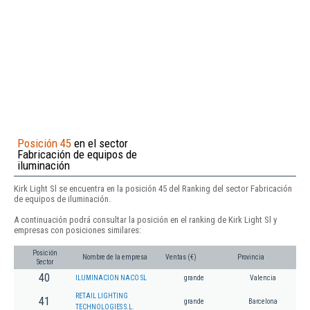
Posición 45
en el sector
Fabricación de equipos de
iluminación
Kirk Light Sl se encuentra en la posición 45 del Ranking del sector Fabricación
de equipos de iluminación.
A continuación podrá consultar la posición en el ranking de Kirk Light Sl y
empresas con posiciones similares:
Posición
Nombre de la empresa
Ventas (€)
Provincia
Sector
40
ILUMINACION NACO SL
grande
Valencia
RETAIL LIGHTING
41
grande
Barcelona
TECHNOLOGIES S.L.