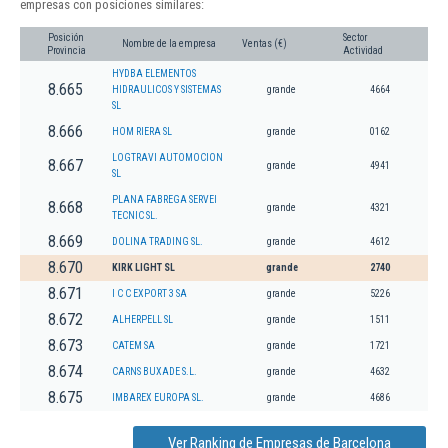
empresas con posiciones similares:
Posición
Sector
Nombre de la empresa
Ventas (€)
Provincia
Actividad
HYDBA ELEMENTOS
8.665
HIDRAULICOS Y SISTEMAS
grande
4664
SL
8.666
HOM RIERA SL
grande
0162
LOGTRAVI AUTOMOCION
8.667
grande
4941
SL
PLANA FABREGA SERVEI
8.668
grande
4321
TECNIC SL.
8.669
DOLINA TRADING SL.
grande
4612
8.670
KIRK LIGHT SL
grande
2740
8.671
I C C EXPORT 3 SA
grande
5226
8.672
ALHERPELL SL
grande
1511
8.673
CATEM SA
grande
1721
8.674
CARNS BUXADE S.L.
grande
4632
8.675
IMBAREX EUROPA SL.
grande
4686
Ver Ranking de Empresas de Barcelona