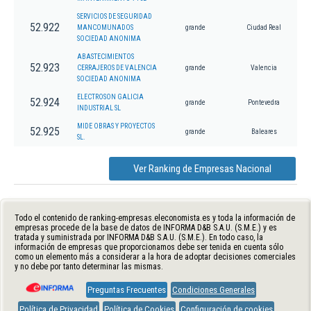
SERVICIOS DE SEGURIDAD
52.922
MANCOMUNADOS
grande
Ciudad Real
SOCIEDAD ANONIMA
ABASTECIMIENTOS
52.923
CERRAJEROS DE VALENCIA
grande
Valencia
SOCIEDAD ANONIMA
ELECTROSON GALICIA
52.924
grande
Pontevedra
INDUSTRIAL SL
MIDE OBRAS Y PROYECTOS
52.925
grande
Baleares
SL.
Ver Ranking de Empresas Nacional
Todo el contenido de ranking-empresas.eleconomista.es y toda la información de
empresas procede de la base de datos de INFORMA D&B S.A.U. (S.M.E.) y es
tratada y suministrada por INFORMA D&B S.A.U. (S.M.E.). En todo caso, la
información de empresas que proporcionamos debe ser tenida en cuenta sólo
como un elemento más a considerar a la hora de adoptar decisiones comerciales
y no debe por tanto determinar las mismas.
Preguntas Frecuentes
Condiciones Generales
Política de Privacidad
Política de Cookies
Configuración de cookies