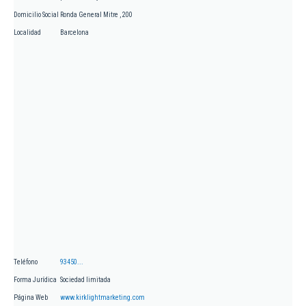
Domicilio Social
Ronda General Mitre , 200
Localidad
Barcelona
Teléfono
93450...
Forma Jurídica
Sociedad limitada
Página Web
www.kirklightmarketing.com