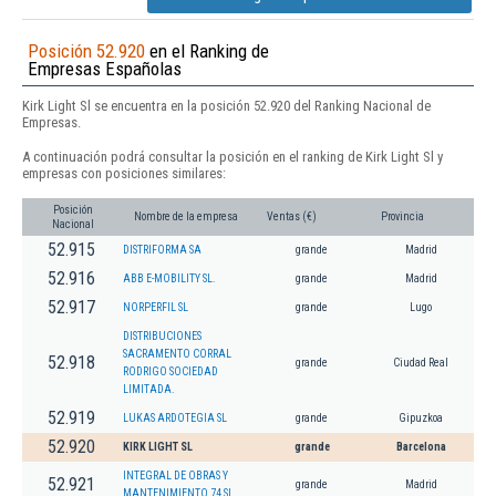
Posición 52.920
en el Ranking de
Empresas Españolas
Kirk Light Sl se encuentra en la posición 52.920 del Ranking Nacional de
Empresas.
A continuación podrá consultar la posición en el ranking de Kirk Light Sl y
empresas con posiciones similares:
Posición
Nombre de la empresa
Ventas (€)
Provincia
Nacional
52.915
DISTRIFORMA SA
grande
Madrid
52.916
ABB E-MOBILITY SL.
grande
Madrid
52.917
NORPERFIL SL
grande
Lugo
DISTRIBUCIONES
SACRAMENTO CORRAL
52.918
grande
Ciudad Real
RODRIGO SOCIEDAD
LIMITADA.
52.919
LUKAS ARDOTEGIA SL
grande
Gipuzkoa
52.920
KIRK LIGHT SL
grande
Barcelona
INTEGRAL DE OBRAS Y
52.921
grande
Madrid
MANTENIMIENTO 74 SL