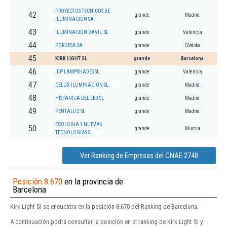
PROYECTOS TECNICOS DE
42
grande
Madrid
ILUMINACION SA
43
ILUMINACION DAVIU SL
grande
Valencia
44
PORGESA SA
grande
Córdoba
45
KIRK LIGHT SL
grande
Barcelona
46
IDP LAMPSHADES SL
grande
Valencia
47
CELUX ILUMINACION SL.
grande
Madrid
48
HISPANICA DEL LED SL
grande
Madrid
49
PENTALUZ SL
grande
Madrid
ECOLOGIA Y NUEVAS
50
grande
Murcia
TECNOLOGIAS SL.
Ver Ranking de Empresas del CNAE 2740
Posición 8.670
en la provincia de
Barcelona
Kirk Light Sl se encuentra en la posición 8.670 del Ranking de Barcelona.
A continuación podrá consultar la posición en el ranking de Kirk Light Sl y