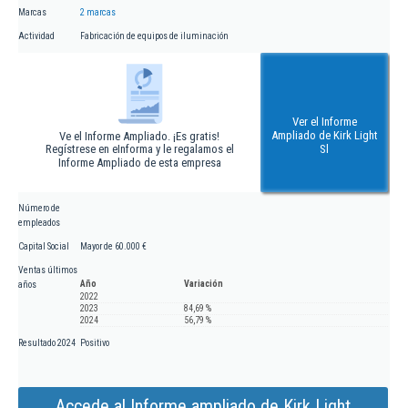
Marcas
2 marcas
Actividad
Fabricación de equipos de iluminación
Ver el Informe
Ampliado de Kirk Light
Ve el Informe Ampliado. ¡Es gratis!
Regístrese en eInforma y le regalamos el
Sl
Informe Ampliado de esta empresa
Número de
empleados
Capital Social
Mayor de 60.000 €
Ventas últimos
Año
Variación
años
2022
2023
84,69 %
2024
56,79 %
Resultado 2024
Positivo
Accede al Informe ampliado de Kirk Light