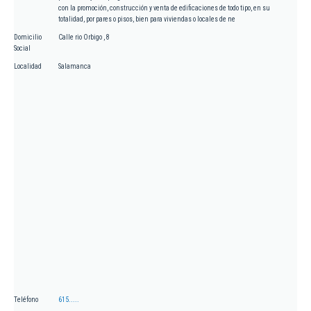
con la promoción, construcción y venta de edificaciones de todo tipo, en su
totalidad, por pares o pisos, bien para viviendas o locales de ne
Domicilio
Calle rio Orbigo , 8
Social
Localidad
Salamanca
Teléfono
615.....