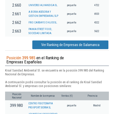
2.660
UNIVERSO ALHANDIGA SL.
pequeña
4722
A BORIA ASESORIA Y
2.661
pequeña
6920
GESTION EMPRESARIAL SLP
2.662
FRIO CARBAYO E HIJOS SL.
pequeña
4322
PANKA STREET FOOD,
2.663
pequeña
5622
SOCIEDAD LIMITADA.
Ver Ranking de Empresas de Salamanca
Posición 399.985
en el Ranking de
Empresas Españolas
Kisal Sanidad Ambiental Sl. se encuentra en la posición 399.985 del Ranking
Nacional de Empresas.
A continuación podrá consultar la posición en el ranking de Kisal Sanidad
Ambiental Sl. y empresas con posiciones similares:
Posición
Nombre de la empresa
Ventas (€)
Provincia
Nacional
CENTRO FISIOTERAPIA
399.980
pequeña
Madrid
PRO-SPORT SIERRA SL