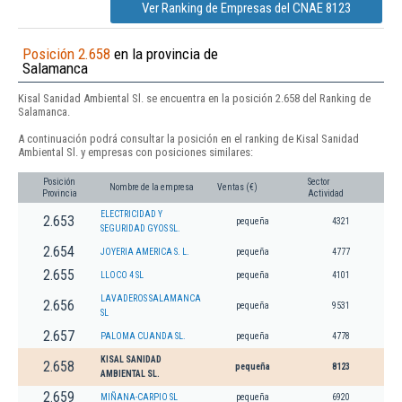
Ver Ranking de Empresas del CNAE 8123
Posición 2.658
en la provincia de
Salamanca
Kisal Sanidad Ambiental Sl. se encuentra en la posición 2.658 del Ranking de
Salamanca.
A continuación podrá consultar la posición en el ranking de Kisal Sanidad
Ambiental Sl. y empresas con posiciones similares:
Posición
Sector
Nombre de la empresa
Ventas (€)
Provincia
Actividad
ELECTRICIDAD Y
2.653
pequeña
4321
SEGURIDAD GYOS SL.
2.654
JOYERIA AMERICA S. L.
pequeña
4777
2.655
LLOCO 4 SL
pequeña
4101
LAVADEROS SALAMANCA
2.656
pequeña
9531
SL
2.657
PALOMA CUANDA SL.
pequeña
4778
KISAL SANIDAD
2.658
pequeña
8123
AMBIENTAL SL.
2.659
MIÑANA-CARPIO SL
pequeña
6920