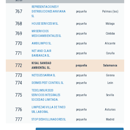
Sector
REPRESENTACIONES Y
767
DISTRIBUCIONES ANVIANA
pequeña
Palmas (las)
SL
768
HOUSE SERVICES M SL.
pequeña
Málaga
MR SERVICIOS
769
pequeña
Córdoba
MEDIOAMBIENTALES SL
770
AMBILIMPIO SL.
pequeña
Alicante
NET AND CLAIR
771
pequeña
Coruña
BARBANZA SL.
KISAL SANIDAD
772
pequeña
Salamanca
AMBIENTAL SL.
773
NETEGES SARRIA SL
pequeña
Gerona
774
DERMES PEST CONTROL SL
pequeña
León
TEDELIMSUR 2020
775
SERVICIOS INTEGRALES
pequeña
Sevilla
SOCIEDAD LIMITADA.
LIMPIEZAS VILLA DE TINEO
776
pequeña
Asturias
SRL LABORAL
777
STOP DESHOLLINADORES SL
pequeña
Madrid