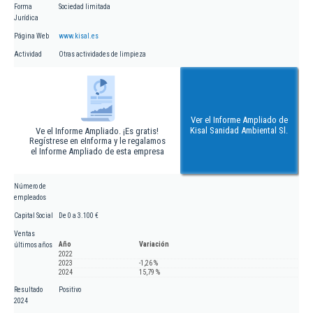
Forma
Sociedad limitada
Jurídica
Página Web
www.kisal.es
Actividad
Otras actividades de limpieza
Ver el Informe Ampliado de
Kisal Sanidad Ambiental Sl.
Ve el Informe Ampliado. ¡Es gratis!
Regístrese en eInforma y le regalamos
el Informe Ampliado de esta empresa
Número de
empleados
Capital Social
De 0 a 3.100 €
Ventas
Año
Variación
últimos años
2022
2023
-1,26 %
2024
15,79 %
Resultado
Positivo
2024