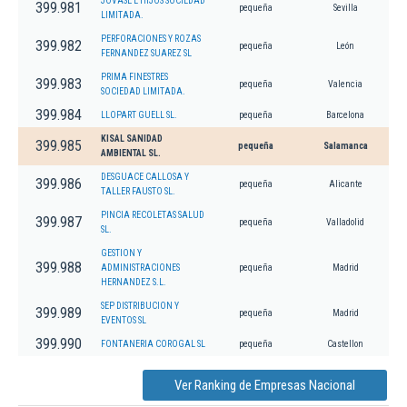
JOVASE E HIJOS SOCIEDAD
399.981
pequeña
Sevilla
LIMITADA.
PERFORACIONES Y ROZAS
399.982
pequeña
León
FERNANDEZ SUAREZ SL
PRIMA FINESTRES
399.983
pequeña
Valencia
SOCIEDAD LIMITADA.
399.984
LLOPART GUELL SL.
pequeña
Barcelona
KISAL SANIDAD
399.985
pequeña
Salamanca
AMBIENTAL SL.
DESGUACE CALLOSA Y
399.986
pequeña
Alicante
TALLER FAUSTO SL.
PINCIA RECOLETAS SALUD
399.987
pequeña
Valladolid
SL.
GESTION Y
399.988
ADMINISTRACIONES
pequeña
Madrid
HERNANDEZ S.L.
SEP DISTRIBUCION Y
399.989
pequeña
Madrid
EVENTOS SL
399.990
FONTANERIA COROGAL SL
pequeña
Castellon
Ver Ranking de Empresas Nacional