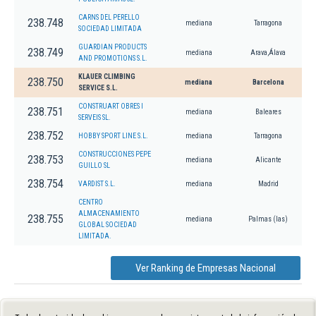
CARNS DEL PERELLO
238.748
mediana
Tarragona
SOCIEDAD LIMITADA
GUARDIAN PRODUCTS
238.749
mediana
Arava,Álava
AND PROMOTIONS S.L.
KLAUER CLIMBING
238.750
mediana
Barcelona
SERVICE S.L.
CONSTRUART OBRES I
238.751
mediana
Baleares
SERVEIS SL.
238.752
HOBBY SPORT LINE S.L.
mediana
Tarragona
CONSTRUCCIONES PEPE
238.753
mediana
Alicante
GUILLO SL
238.754
VARDIST S.L.
mediana
Madrid
CENTRO
ALMACENAMIENTO
238.755
mediana
Palmas (las)
GLOBAL SOCIEDAD
LIMITADA.
Ver Ranking de Empresas Nacional