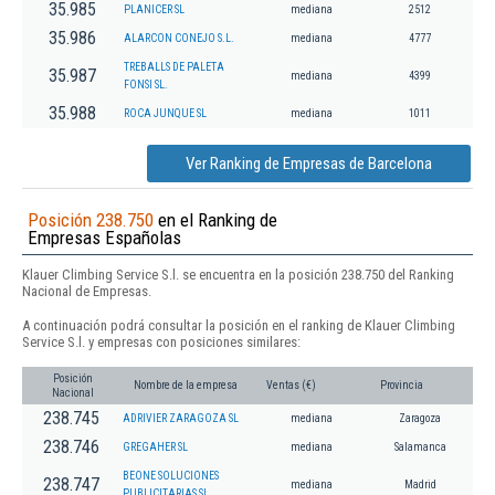
35.985
PLANICER SL
mediana
2512
35.986
ALARCON CONEJO S.L.
mediana
4777
TREBALLS DE PALETA
35.987
mediana
4399
FONSI SL.
35.988
ROCA JUNQUE SL
mediana
1011
Ver Ranking de Empresas de Barcelona
Posición 238.750
en el Ranking de
Empresas Españolas
Klauer Climbing Service S.l. se encuentra en la posición 238.750 del Ranking
Nacional de Empresas.
A continuación podrá consultar la posición en el ranking de Klauer Climbing
Service S.l. y empresas con posiciones similares:
Posición
Nombre de la empresa
Ventas (€)
Provincia
Nacional
238.745
ADRIVIER ZARAGOZA SL
mediana
Zaragoza
238.746
GREGAHER SL
mediana
Salamanca
BEONE SOLUCIONES
238.747
mediana
Madrid
PUBLICITARIAS SL.