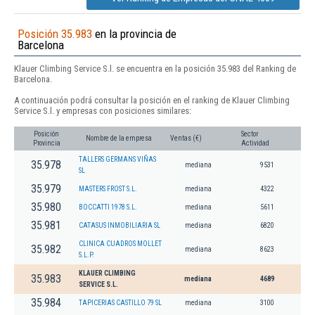
Posición 35.983
en la provincia de
Barcelona
Klauer Climbing Service S.l. se encuentra en la posición 35.983 del Ranking de
Barcelona.
A continuación podrá consultar la posición en el ranking de Klauer Climbing
Service S.l. y empresas con posiciones similares:
Posición
Sector
Nombre de la empresa
Ventas (€)
Provincia
Actividad
TALLERS GERMANS VIÑAS
35.978
mediana
9531
SL
35.979
MASTERS FROST S.L.
mediana
4322
35.980
BOCCATTI 1978 S.L.
mediana
5611
35.981
CATASUS INMOBILIARIA SL
mediana
6820
CLINICA CUADROS MOLLET
35.982
mediana
8623
S.L.P.
KLAUER CLIMBING
35.983
mediana
4689
SERVICE S.L.
35.984
TAPICERIAS CASTILLO 79 SL
mediana
3100