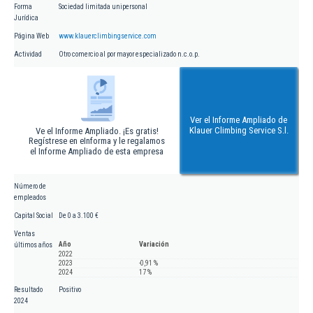
Forma
Sociedad limitada unipersonal
Jurídica
Página Web
www.klauerclimbingservice.com
Actividad
Otro comercio al por mayor especializado n.c.o.p.
Ver el Informe Ampliado de
Klauer Climbing Service S.l.
Ve el Informe Ampliado. ¡Es gratis!
Regístrese en eInforma y le regalamos
el Informe Ampliado de esta empresa
Número de
empleados
Capital Social
De 0 a 3.100 €
Ventas
Año
Variación
últimos años
2022
2023
-0,91 %
2024
17 %
Resultado
Positivo
2024