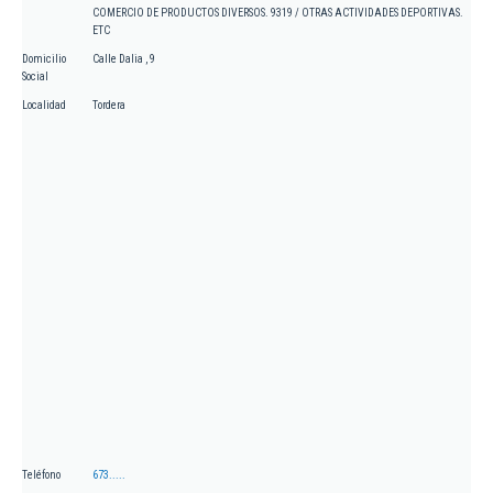
COMERCIO DE PRODUCTOS DIVERSOS. 9319 / OTRAS ACTIVIDADES DEPORTIVAS.
ETC
Domicilio
Calle Dalia , 9
Social
Localidad
Tordera
Teléfono
673.....