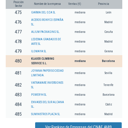
Posición
Nombre de la empresa
Ventas (€)
Provincia
Sector
475
GARMA DEL OZA SL
mediana
León
ACEROS IRONYCO ESPAÑA
476
mediana
Madrid
SL.
477
ALIUM PACKAGING SL.
mediana
Coruña
LEDESMA GRABADOS DE
478
mediana
Madrid
ARTE SL
479
ILOMAYA SL
mediana
Gerona
KLAUER CLIMBING
480
mediana
Barcelona
SERVICE S.L.
JOYANA PAPER SOCIEDAD
481
mediana
Sevilla
LIMITADA.
VATRAMARE INVERSIONES
482
mediana
Tenerife
SL
483
POWER 94 SL
mediana
Barcelona
ENVASES DEL SUR ALCANA
484
mediana
Cádiz
SL.
485
SUMINISTROS PLAZA SL
mediana
Madrid
Ver Ranking de Empresas del CNAE 4689