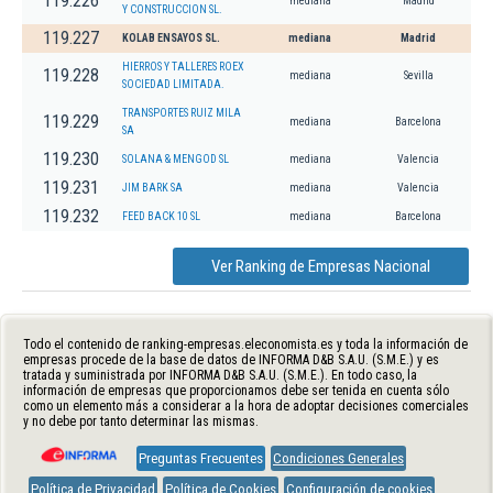
119.226
mediana
Madrid
Y CONSTRUCCION SL.
119.227
KOLAB ENSAYOS SL.
mediana
Madrid
HIERROS Y TALLERES ROEX
119.228
mediana
Sevilla
SOCIEDAD LIMITADA.
TRANSPORTES RUIZ MILA
119.229
mediana
Barcelona
SA
119.230
SOLANA & MENGOD SL
mediana
Valencia
119.231
JIM BARK SA
mediana
Valencia
119.232
FEED BACK 10 SL
mediana
Barcelona
Ver Ranking de Empresas Nacional
Todo el contenido de ranking-empresas.eleconomista.es y toda la información de
empresas procede de la base de datos de INFORMA D&B S.A.U. (S.M.E.) y es
tratada y suministrada por INFORMA D&B S.A.U. (S.M.E.). En todo caso, la
información de empresas que proporcionamos debe ser tenida en cuenta sólo
como un elemento más a considerar a la hora de adoptar decisiones comerciales
y no debe por tanto determinar las mismas.
Preguntas Frecuentes
Condiciones Generales
Política de Privacidad
Política de Cookies
Configuración de cookies