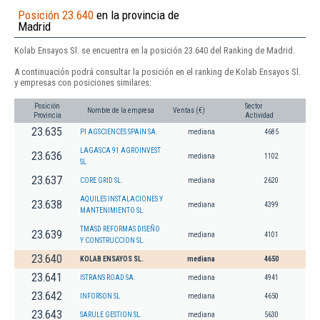
Posición 23.640
en la provincia de
Madrid
Kolab Ensayos Sl. se encuentra en la posición 23.640 del Ranking de Madrid.
A continuación podrá consultar la posición en el ranking de Kolab Ensayos Sl.
y empresas con posiciones similares:
Posición
Sector
Nombre de la empresa
Ventas (€)
Provincia
Actividad
23.635
PI AGSCIENCES SPAIN SA.
mediana
4685
LAGASCA 91 AGROINVEST
23.636
mediana
1102
SL
23.637
CORE GRID SL.
mediana
2620
AQUILES INSTALACIONES Y
23.638
mediana
4399
MANTENIMIENTO SL.
TMASD REFORMAS DISEÑO
23.639
mediana
4101
Y CONSTRUCCION SL.
23.640
KOLAB ENSAYOS SL.
mediana
4650
23.641
ISTRANS ROAD SA.
mediana
4941
23.642
INFORSON SL
mediana
4650
23.643
SARULE GESTION SL.
mediana
5630