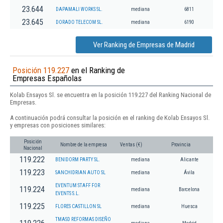
23.644
DAPAMALI WORKS SL.
mediana
6811
23.645
DORADO TELECOM SL.
mediana
6190
Ver Ranking de Empresas de Madrid
Posición 119.227
en el Ranking de
Empresas Españolas
Kolab Ensayos Sl. se encuentra en la posición 119.227 del Ranking Nacional de
Empresas.
A continuación podrá consultar la posición en el ranking de Kolab Ensayos Sl.
y empresas con posiciones similares:
Posición
Nombre de la empresa
Ventas (€)
Provincia
Nacional
119.222
BENIDORM PARTY SL.
mediana
Alicante
119.223
SANCHIDRIAN AUTO SL
mediana
Ávila
EVENTUM STAFF FOR
119.224
mediana
Barcelona
EVENTS S.L.
119.225
FLORES CASTILLON SL
mediana
Huesca
TMASD REFORMAS DISEÑO