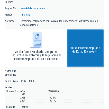
Jurídica
Página Web
www.kolabensayos.com
Marcas
1 marcas
Actividad
Comercio al por mayor de equipos para las tecnologías de la información y las
comunicaciones
Ver el Informe Ampliado
de Kolab Ensayos Sl.
Ve el Informe Ampliado. ¡Es gratis!
Regístrese en eInforma y le regalamos el
Informe Ampliado de esta empresa
Número de
empleados
Capital Social
De 0 a 3.100 €
Ventas
Año
Variación
últimos años
2022
2023
10,25 %
2024
19,31 %
Resultado
Positivo