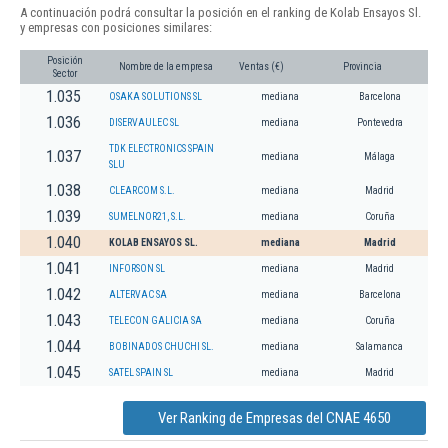
A continuación podrá consultar la posición en el ranking de Kolab Ensayos Sl.
y empresas con posiciones similares:
Posición
Nombre de la empresa
Ventas (€)
Provincia
Sector
1.035
OSAKA SOLUTIONS SL
mediana
Barcelona
1.036
DISERVAULEC SL
mediana
Pontevedra
TDK ELECTRONICS SPAIN
1.037
mediana
Málaga
SLU
1.038
CLEARCOM S.L.
mediana
Madrid
1.039
SUMELNOR21, S.L.
mediana
Coruña
1.040
KOLAB ENSAYOS SL.
mediana
Madrid
1.041
INFORSON SL
mediana
Madrid
1.042
ALTERVAC SA
mediana
Barcelona
1.043
TELECON GALICIA SA
mediana
Coruña
1.044
BOBINADOS CHUCHI SL.
mediana
Salamanca
1.045
SATEL SPAIN SL
mediana
Madrid
Ver Ranking de Empresas del CNAE 4650