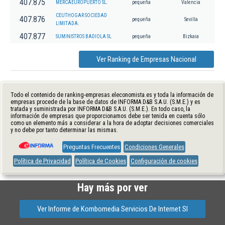
407.875
MERCAEUROPUERTO SL.
pequeña
Valencia
CEUTHOGAR SOCIEDAD
407.876
pequeña
Sevilla
LIMITADA.
407.877
SUMINISTROS BADIOLA SL
pequeña
Bizkaia
Ver Ranking de Empresas Nacional
Todo el contenido de ranking-empresas.eleconomista.es y toda la información de
empresas procede de la base de datos de INFORMA D&B S.A.U. (S.M.E.) y es
tratada y suministrada por INFORMA D&B S.A.U. (S.M.E.). En todo caso, la
información de empresas que proporcionamos debe ser tenida en cuenta sólo
como un elemento más a considerar a la hora de adoptar decisiones comerciales
y no debe por tanto determinar las mismas.
Preguntas Frecuentes
Condiciones Generales
Política de Privacidad
Política de Cookies
Configuración de cookies
Hay más por ver
Ver Informe de Kombomedia Servicios De Internet Sl