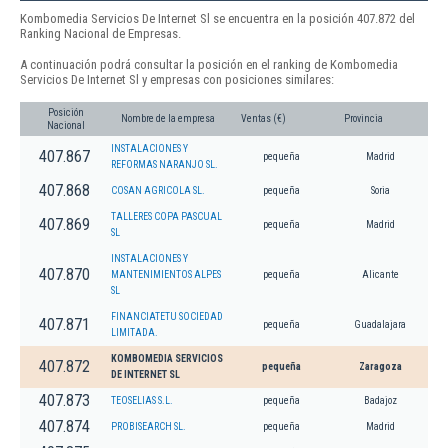
Kombomedia Servicios De Internet Sl se encuentra en la posición 407.872 del
Ranking Nacional de Empresas.
A continuación podrá consultar la posición en el ranking de Kombomedia
Servicios De Internet Sl y empresas con posiciones similares:
Posición
Nombre de la empresa
Ventas (€)
Provincia
Nacional
INSTALACIONES Y
407.867
pequeña
Madrid
REFORMAS NARANJO SL.
407.868
COSAN AGRICOLA SL.
pequeña
Soria
TALLERES COPA PASCUAL
407.869
pequeña
Madrid
SL
INSTALACIONES Y
407.870
MANTENIMIENTOS ALPES
pequeña
Alicante
SL
FINANCIATETU SOCIEDAD
407.871
pequeña
Guadalajara
LIMITADA.
KOMBOMEDIA SERVICIOS
407.872
pequeña
Zaragoza
DE INTERNET SL
407.873
TEOSELIAS S.L.
pequeña
Badajoz
407.874
PROBISEARCH SL.
pequeña
Madrid