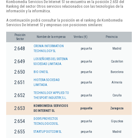
Kombomedia Servicios De Internet Sl se encuentra en la posición 2.653 del
Ranking del sector Otros servicios relacionados con las tecnologías de la
información y la informática.
A continuación podrá consultar la posición en el ranking de Kombomedia
Servicios De Internet Sl y empresas con posiciones similares:
Posición
Nombre de la empresa
Ventas (€)
Provincia
Sector
CROMA INFORMATION
2.648
pequeña
Madrid
TECHNOLOGY SL
LOS SEÑORES DEL SISTEMA
2.649
pequeña
Castellon
SOCIEDAD LIMITADA.
2.650
BIO ONE SL
pequeña
Barcelona
HIOTERA SOCIEDAD
2.651
pequeña
Almería
LIMITADA.
TECHNOLOGY APPLIED TO
2.652
pequeña
Coruña
THE SPORT INDUSTRY, S.L.
KOMBOMEDIA SERVICIOS
2.653
pequeña
Zaragoza
DE INTERNET SL
DOSYS PROYECTOS
2.654
pequeña
Gipuzkoa
TECNOLOGICOS SL.
2.655
STARTUP DOTCOM SL
pequeña
Madrid