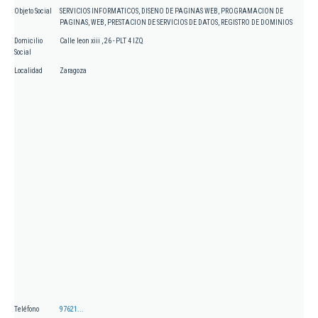
Objeto Social
SERVICIOS INFORMATICOS, DISENO DE PAGINAS WEB, PROGRAMACION DE
PAGINAS, WEB, PRESTACION DE SERVICIOS DE DATOS, REGISTRO DE DOMINIOS
Domicilio
Calle leon xiii , 26 - PLT 4 IZQ
Social
Localidad
Zaragoza
Teléfono
97621...