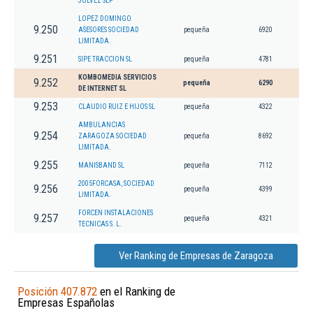
JULVEZ SLP
LOPEZ DOMINGO
9.250
ASESORES SOCIEDAD
pequeña
6920
LIMITADA.
9.251
SIPE TRACCION SL
pequeña
4781
KOMBOMEDIA SERVICIOS
9.252
pequeña
6290
DE INTERNET SL
9.253
CLAUDIO RUIZ E HIJOS SL
pequeña
4322
AMBULANCIAS
9.254
ZARAGOZA SOCIEDAD
pequeña
8692
LIMITADA.
9.255
MANISBAND SL
pequeña
7112
2005FORCASA, SOCIEDAD
9.256
pequeña
4399
LIMITADA.
FORCEN INSTALACIONES
9.257
pequeña
4321
TECNICAS S. L.
Ver Ranking de Empresas de Zaragoza
Posición 407.872
en el Ranking de
Empresas Españolas