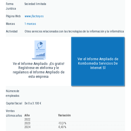
Forma
Sociedad limitada
Jurídica
Página Web
www.jfactory.es
Marcas
1 marcas
Actividad
Otros servicios relacionados con las tecnologías de la información y la informática
Ver el Informe Ampliado de
Kombomedia Servicios De
Ve el Informe Ampliado. ¡Es gratis!
Regístrese en eInforma y le
Internet Sl
regalamos el Informe Ampliado de
esta empresa
Número de
empleados
Capital Social
De 0 a 3.100 €
Ventas
Año
Variación
últimos años
2022
2023
-13,3 %
2024
-0,43 %