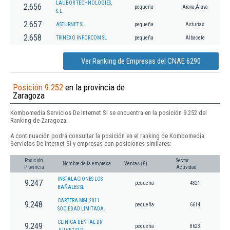
LAUBOR TECHNOLOGIES,
2.656
pequeña
Arava,Álava
S.L.
2.657
ASTURNET SL
pequeña
Asturias
2.658
TRINEXO INFORCOM SL
pequeña
Albacete
Ver Ranking de Empresas del CNAE 6290
Posición 9.252
en la provincia de
Zaragoza
Kombomedia Servicios De Internet Sl se encuentra en la posición 9.252 del
Ranking de Zaragoza.
A continuación podrá consultar la posición en el ranking de Kombomedia
Servicios De Internet Sl y empresas con posiciones similares:
Posición
Sector
Nombre de la empresa
Ventas (€)
Provincia
Actividad
INSTALACIONES LOS
9.247
pequeña
4321
BAÑALES SL
CARTERA M&L 2011
9.248
pequeña
6614
SOCIEDAD LIMITADA.
CLINICA DENTAL DR
9.249
pequeña
8623