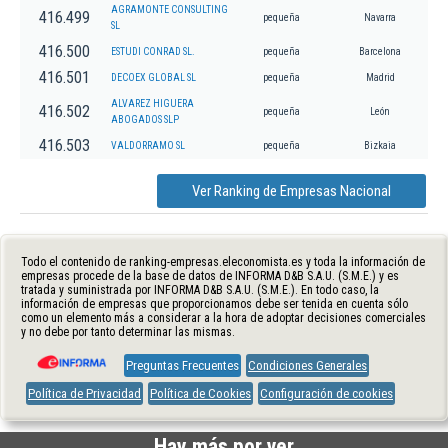
AGRAMONTE CONSULTING
416.499
pequeña
Navarra
SL
416.500
ESTUDI CONRAD SL.
pequeña
Barcelona
416.501
DECOEX GLOBAL SL
pequeña
Madrid
ALVAREZ HIGUERA
416.502
pequeña
León
ABOGADOS SLP
416.503
VALDORRAMO SL
pequeña
Bizkaia
Ver Ranking de Empresas Nacional
Todo el contenido de ranking-empresas.eleconomista.es y toda la información de
empresas procede de la base de datos de INFORMA D&B S.A.U. (S.M.E.) y es
tratada y suministrada por INFORMA D&B S.A.U. (S.M.E.). En todo caso, la
información de empresas que proporcionamos debe ser tenida en cuenta sólo
como un elemento más a considerar a la hora de adoptar decisiones comerciales
y no debe por tanto determinar las mismas.
Preguntas Frecuentes
Condiciones Generales
Política de Privacidad
Política de Cookies
Configuración de cookies
Hay más por ver