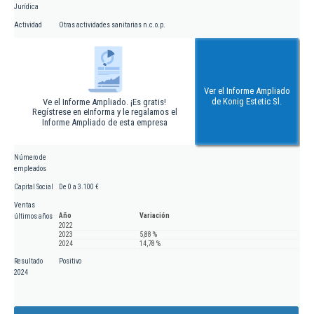
Jurídica
Actividad
Otras actividades sanitarias n.c.o.p.
Ver el Informe Ampliado
de Konig Estetic Sl.
Ve el Informe Ampliado. ¡Es gratis!
Regístrese en eInforma y le regalamos el
Informe Ampliado de esta empresa
Número de
empleados
Capital Social
De 0 a 3.100 €
Ventas
Año
Variación
últimos años
2022
2023
5,88 %
2024
14,78 %
Resultado
Positivo
2024