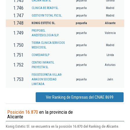
1.745
GALMA NEW SL
pequeña
Gerona
1.746
CLINICA BE READY SL.
pequeña
Madrid
1.747
GESTIGYM TOTAL FSC SL.
pequeña
Madrid
1.748
KONIG ESTETIC SL.
pequeña
Alicante
PROPOBEL
1.749
pequeña
Valencia
ANESTESIOLOGIA SLP.
TIERRA CLINICA SERVICIOS
1.750
pequeña
Madrid
MEDICOS SL.
1.751
COMEDAR SLP
pequeña
Lérida
CENTRO INFANTIL
1.752
pequeña
Asturias
PROYECTA SL.
FISIOSTEOPATIA VILLAR-
1.753
ARAGON SOCIEDAD
pequeña
Jaén
LIMITADA.
Ver Ranking de Empresas del CNAE 8699
Posición 16.870
en la provincia de
Alicante
Konig Estetic Sl. se encuentra en la posición 16.870 del Ranking de Alicante.