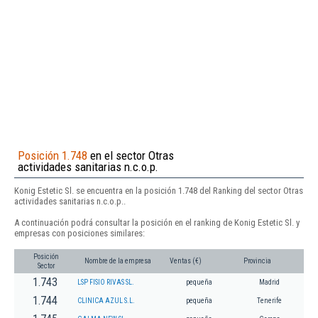
Posición 1.748
en el sector Otras
actividades sanitarias n.c.o.p.
Konig Estetic Sl. se encuentra en la posición 1.748 del Ranking del sector Otras
actividades sanitarias n.c.o.p..
A continuación podrá consultar la posición en el ranking de Konig Estetic Sl. y
empresas con posiciones similares:
Posición
Nombre de la empresa
Ventas (€)
Provincia
Sector
1.743
LSP FISIO RIVAS SL.
pequeña
Madrid
1.744
CLINICA AZUL S.L.
pequeña
Tenerife