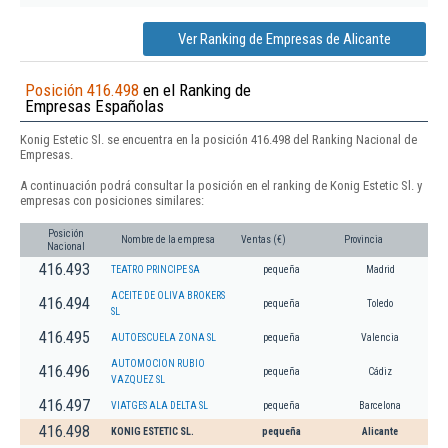
Ver Ranking de Empresas de Alicante
Posición 416.498
en el Ranking de
Empresas Españolas
Konig Estetic Sl. se encuentra en la posición 416.498 del Ranking Nacional de
Empresas.
A continuación podrá consultar la posición en el ranking de Konig Estetic Sl. y
empresas con posiciones similares:
Posición
Nombre de la empresa
Ventas (€)
Provincia
Nacional
416.493
TEATRO PRINCIPE SA
pequeña
Madrid
ACEITE DE OLIVA BROKERS
416.494
pequeña
Toledo
SL
416.495
AUTOESCUELA ZONA SL
pequeña
Valencia
AUTOMOCION RUBIO
416.496
pequeña
Cádiz
VAZQUEZ SL
416.497
VIATGES ALA DELTA SL
pequeña
Barcelona
416.498
KONIG ESTETIC SL.
pequeña
Alicante