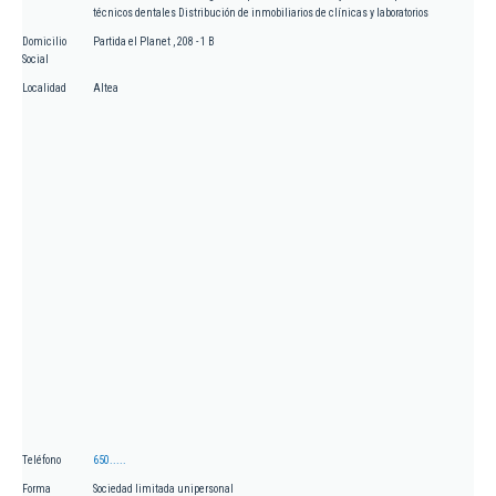
técnicos dentales Distribución de inmobiliarios de clínicas y laboratorios
Domicilio
Partida el Planet , 208 - 1 B
Social
Localidad
Altea
Teléfono
650.....
Forma
Sociedad limitada unipersonal