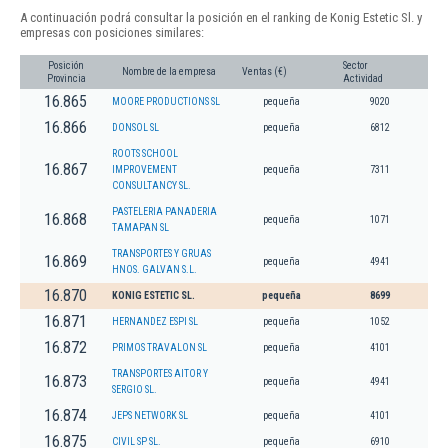
A continuación podrá consultar la posición en el ranking de Konig Estetic Sl. y
empresas con posiciones similares:
Posición
Sector
Nombre de la empresa
Ventas (€)
Provincia
Actividad
16.865
MOORE PRODUCTIONS SL
pequeña
9020
16.866
DONSOL SL
pequeña
6812
ROOTS SCHOOL
16.867
IMPROVEMENT
pequeña
7311
CONSULTANCY SL.
PASTELERIA PANADERIA
16.868
pequeña
1071
TAMAPAN SL
TRANSPORTES Y GRUAS
16.869
pequeña
4941
HNOS. GALVAN S.L.
16.870
KONIG ESTETIC SL.
pequeña
8699
16.871
HERNANDEZ ESPI SL
pequeña
1052
16.872
PRIMOS TRAVALON SL
pequeña
4101
TRANSPORTES AITOR Y
16.873
pequeña
4941
SERGIO SL.
16.874
JEPS NETWORK SL
pequeña
4101
16.875
CIVIL SP SL.
pequeña
6910