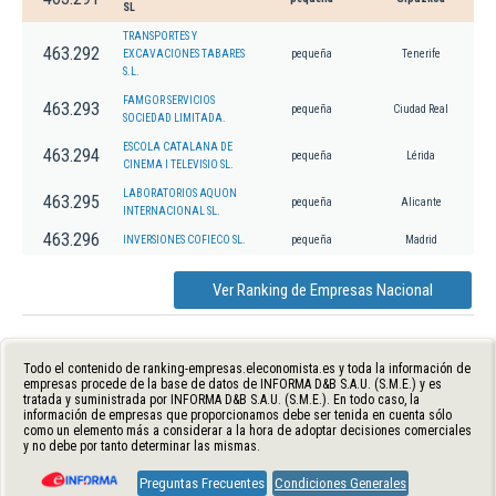
SL
TRANSPORTES Y
463.292
EXCAVACIONES TABARES
pequeña
Tenerife
S.L.
FAMGOR SERVICIOS
463.293
pequeña
Ciudad Real
SOCIEDAD LIMITADA.
ESCOLA CATALANA DE
463.294
pequeña
Lérida
CINEMA I TELEVISIO SL.
LABORATORIOS AQUON
463.295
pequeña
Alicante
INTERNACIONAL SL.
463.296
INVERSIONES COFIECO SL.
pequeña
Madrid
Ver Ranking de Empresas Nacional
Todo el contenido de ranking-empresas.eleconomista.es y toda la información de
empresas procede de la base de datos de INFORMA D&B S.A.U. (S.M.E.) y es
tratada y suministrada por INFORMA D&B S.A.U. (S.M.E.). En todo caso, la
información de empresas que proporcionamos debe ser tenida en cuenta sólo
como un elemento más a considerar a la hora de adoptar decisiones comerciales
y no debe por tanto determinar las mismas.
Preguntas Frecuentes
Condiciones Generales