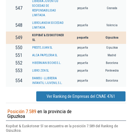
LIBRERIA JUVENTUD
SOCIEDAD DE
547
pequeña
Granada
RESPONSABILIDAD
LIMITADA.
LIBROLANDIA SOCIEDAD
548
pequeña
Valencia
LIMITADA.
KOPIBAT & EUSKOTONER
549
pequeña
Gipuzkoa
SL
550
PRESTE JUAN SL
pequeña
Gipuzkoa
551
ALCA PAPELERIA SL
pequeña
Madrid
552
HIBERNIAN BOOKS S.L.
pequeña
Barcelona
553
LIBRO ZEN SL
pequeña
Pontevedra
BAMBU - LLIBRERIA
554
pequeña
Barcelona
INFANTIL I JUVENIL S.L.
Ver Ranking de Empresas del CNAE 4761
Posición 7.589
en la provincia de
Gipuzkoa
Kopibat & Euskotoner Sl se encuentra en la posición 7.589 del Ranking de
Gipuzkoa.