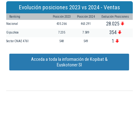
Evolución posiciones 2023 vs 2024 - Ventas
Ranking
Posición 2023
Posición 2024
Evolución Posiciones
28.025
Nacional
435.266
463.291
354
Gipuzkoa
7.235
7.589
1
Sector CNAE 4761
548
549
Acceda a toda la información de Kopibat &
Euskotoner Sl