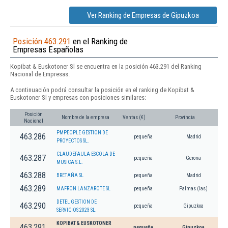
Ver Ranking de Empresas de Gipuzkoa
Posición 463.291
en el Ranking de
Empresas Españolas
Kopibat & Euskotoner Sl se encuentra en la posición 463.291 del Ranking
Nacional de Empresas.
A continuación podrá consultar la posición en el ranking de Kopibat &
Euskotoner Sl y empresas con posiciones similares:
Posición
Nombre de la empresa
Ventas (€)
Provincia
Nacional
PMPEOPLE GESTION DE
463.286
pequeña
Madrid
PROYECTOS SL.
CLAUDEFAULA ESCOLA DE
463.287
pequeña
Gerona
MUSICA S.L.
463.288
BRETAÑA SL
pequeña
Madrid
463.289
MAFRON LANZAROTE SL
pequeña
Palmas (las)
DETEL GESTION DE
463.290
pequeña
Gipuzkoa
SERVICIOS 2023 SL.
KOPIBAT & EUSKOTONER
463.291
pequeña
Gipuzkoa