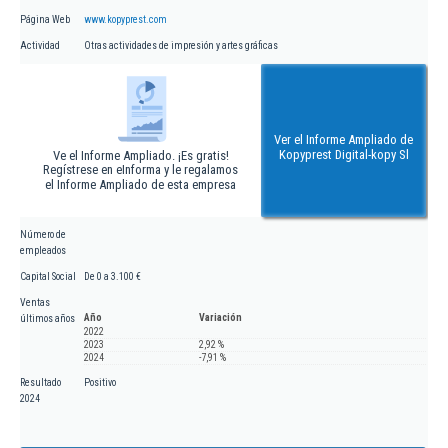
Página Web
www.kopyprest.com
Actividad
Otras actividades de impresión y artes gráficas
Ver el Informe Ampliado de
Kopyprest Digital-kopy Sl
Ve el Informe Ampliado. ¡Es gratis!
Regístrese en eInforma y le regalamos
el Informe Ampliado de esta empresa
Número de
empleados
Capital Social
De 0 a 3.100 €
Ventas
Año
Variación
últimos años
2022
2023
2,92 %
2024
-7,91 %
Resultado
Positivo
2024