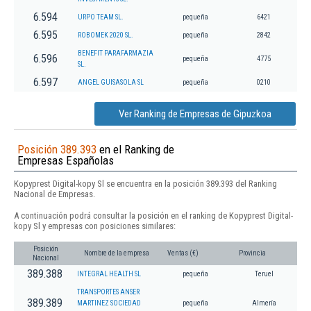
6.594
URPO TEAM SL.
pequeña
6421
6.595
ROBOMEK 2020 SL.
pequeña
2842
BENEFIT PARAFARMAZIA
6.596
pequeña
4775
SL.
6.597
ANGEL GUISASOLA SL
pequeña
0210
Ver Ranking de Empresas de Gipuzkoa
Posición 389.393
en el Ranking de
Empresas Españolas
Kopyprest Digital-kopy Sl se encuentra en la posición 389.393 del Ranking
Nacional de Empresas.
A continuación podrá consultar la posición en el ranking de Kopyprest Digital-
kopy Sl y empresas con posiciones similares:
Posición
Nombre de la empresa
Ventas (€)
Provincia
Nacional
389.388
INTEGRAL HEALTH SL
pequeña
Teruel
TRANSPORTES ANSER
389.389
MARTINEZ SOCIEDAD
pequeña
Almería