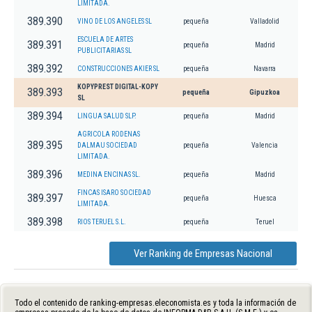
LIMITADA.
389.390
VINO DE LOS ANGELES SL
pequeña
Valladolid
ESCUELA DE ARTES
389.391
pequeña
Madrid
PUBLICITARIAS SL
389.392
CONSTRUCCIONES AKIER SL
pequeña
Navarra
KOPYPREST DIGITAL-KOPY
389.393
pequeña
Gipuzkoa
SL
389.394
LINGUA SALUD SLP.
pequeña
Madrid
AGRICOLA RODENAS
389.395
DALMAU SOCIEDAD
pequeña
Valencia
LIMITADA.
389.396
MEDINA ENCINAS SL.
pequeña
Madrid
FINCAS ISARO SOCIEDAD
389.397
pequeña
Huesca
LIMITADA.
389.398
RIOS TERUEL S.L.
pequeña
Teruel
Ver Ranking de Empresas Nacional
Todo el contenido de ranking-empresas.eleconomista.es y toda la información de