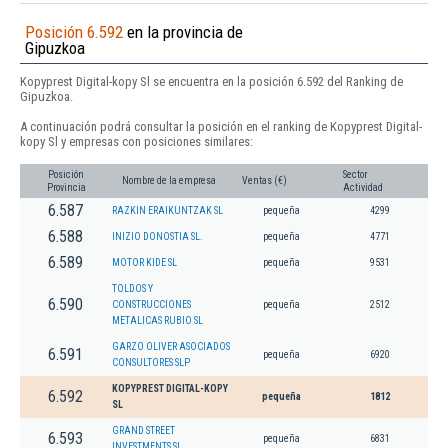
Posición 6.592
en la provincia de
Gipuzkoa
Kopyprest Digital-kopy Sl se encuentra en la posición 6.592 del Ranking de
Gipuzkoa.
A continuación podrá consultar la posición en el ranking de Kopyprest Digital-
kopy Sl y empresas con posiciones similares:
Posición
Sector
Nombre de la empresa
Ventas (€)
Provincia
Actividad
6.587
RAZKIN ERAIKUNTZAK SL
pequeña
4299
6.588
INIZIO DONOSTIA SL.
pequeña
4771
6.589
MOTOR KIDE SL
pequeña
9531
TOLDOS Y
6.590
CONSTRUCCIONES
pequeña
2512
METALICAS RUBIO SL
GARZO OLIVER ASOCIADOS
6.591
pequeña
6920
CONSULTORES SLP
KOPYPREST DIGITAL-KOPY
6.592
pequeña
1812
SL
GRAND STREET
6.593
pequeña
6831
INVESTMENTS SL.