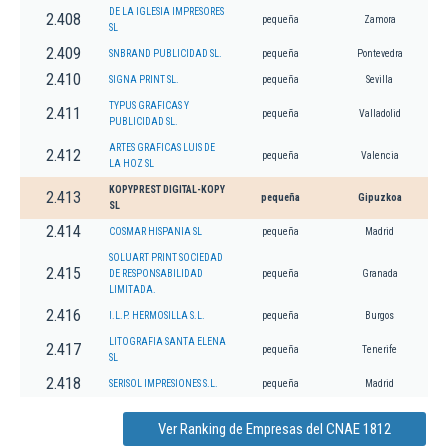
DE LA IGLESIA IMPRESORES
2.408
pequeña
Zamora
SL
2.409
SNBRAND PUBLICIDAD SL.
pequeña
Pontevedra
2.410
SIGNA PRINT SL.
pequeña
Sevilla
TYPUS GRAFICAS Y
2.411
pequeña
Valladolid
PUBLICIDAD SL.
ARTES GRAFICAS LUIS DE
2.412
pequeña
Valencia
LA HOZ SL
KOPYPREST DIGITAL-KOPY
2.413
pequeña
Gipuzkoa
SL
2.414
COSMAR HISPANIA SL
pequeña
Madrid
SOLUART PRINT SOCIEDAD
2.415
DE RESPONSABILIDAD
pequeña
Granada
LIMITADA.
2.416
I.L.P. HERMOSILLA S.L.
pequeña
Burgos
LITOGRAFIA SANTA ELENA
2.417
pequeña
Tenerife
SL
2.418
SERISOL IMPRESIONES S.L.
pequeña
Madrid
Ver Ranking de Empresas del CNAE 1812