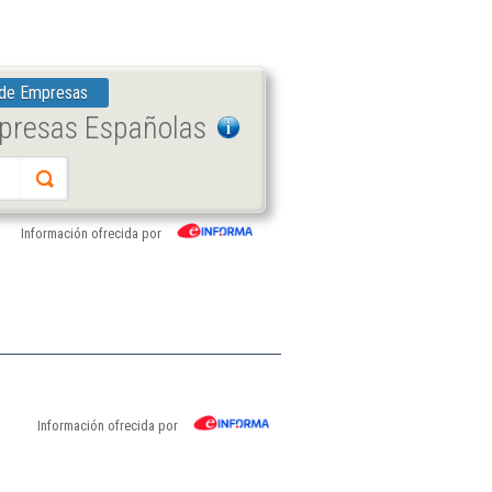
 de Empresas
mpresas Españolas
Información ofrecida por
Información ofrecida por