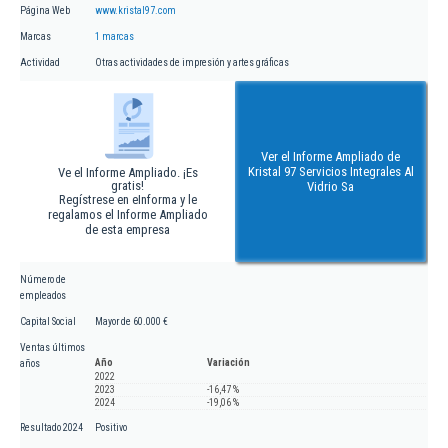
Página Web
www.kristal97.com
Marcas
1 marcas
Actividad
Otras actividades de impresión y artes gráficas
Ver el Informe Ampliado de
Kristal 97 Servicios Integrales Al
Ve el Informe Ampliado. ¡Es
gratis!
Vidrio Sa
Regístrese en eInforma y le
regalamos el Informe Ampliado
de esta empresa
Número de
empleados
Capital Social
Mayor de 60.000 €
Ventas últimos
Año
Variación
años
2022
2023
-16,47 %
2024
-19,06 %
Resultado 2024
Positivo