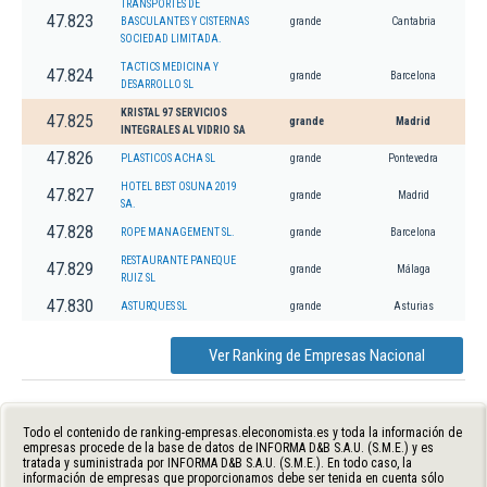
TRANSPORTES DE
47.823
BASCULANTES Y CISTERNAS
grande
Cantabria
SOCIEDAD LIMITADA.
TACTICS MEDICINA Y
47.824
grande
Barcelona
DESARROLLO SL
KRISTAL 97 SERVICIOS
47.825
grande
Madrid
INTEGRALES AL VIDRIO SA
47.826
PLASTICOS ACHA SL
grande
Pontevedra
HOTEL BEST OSUNA 2019
47.827
grande
Madrid
SA.
47.828
ROPE MANAGEMENT SL.
grande
Barcelona
RESTAURANTE PANEQUE
47.829
grande
Málaga
RUIZ SL
47.830
ASTURQUES SL
grande
Asturias
Ver Ranking de Empresas Nacional
Todo el contenido de ranking-empresas.eleconomista.es y toda la información de
empresas procede de la base de datos de INFORMA D&B S.A.U. (S.M.E.) y es
tratada y suministrada por INFORMA D&B S.A.U. (S.M.E.). En todo caso, la
información de empresas que proporcionamos debe ser tenida en cuenta sólo