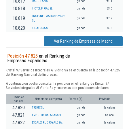
10.817
RAQUILAN SL.
grande
9311
10.818
HOTEL FIRIAL SL.
grande
5510
INGERNEUMATIC SERVICES
10.819
grande
3312
SL
10.820
GUALOGA S.L.
grande
7413
Ver Ranking de Empresas de Madrid
Posición 47.825
en el Ranking de
Empresas Españolas
Kristal 97 Servicios Integrales Al Vidrio Sa se encuentra en la posición 47.825
del Ranking Nacional de Empresas.
A continuación podrá consultar la posición en el ranking de Kristal 97
Servicios Integrales Al Vidrio Sa y empresas con posiciones similares:
Posición
Nombre de la empresa
Ventas (€)
Provincia
Nacional
47.820
TREDIC SL
grande
Barcelona
47.821
EMBOTITS CATALANS SL
grande
Gerona
47.822
ESCALES RUE ROYALE SA.
grande
Barcelona