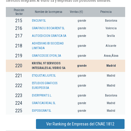
Servicios Integrales Al Vidrio Sa y empresas con posiciones similares:
Posición
Nombre de la empresa
Ventas (€)
Provincia
Sector
215
ENCUNY SL
grande
Barcelona
216
GRAFINOU BOCAIRENT SL
grande
Valencia
217
AUTOEDICION GRAFICA SA
grande
Sevilla
ADHESIVAS IBI SOCIEDAD
218
grande
Alicante
LIMITADA
219
GRAFICOS DE OYON, SA
grande
Arava,Álava
KRISTAL 97 SERVICIOS
220
grande
Madrid
INTEGRALES AL VIDRIO SA
221
ETIQUETAS JUFE SL
grande
Madrid
ESTUDIOS GRAFICOS
222
grande
Madrid
EUROPEOS SA
223
EVERYPRINT S.L.
grande
Barcelona
224
GRAFICAS ROAL SL
grande
Madrid
225
EXPOSIGRAF SL
grande
Madrid
Ver Ranking de Empresas del CNAE 1812