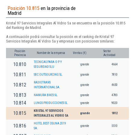
Posición 10.815
en la provincia de
Madrid
Kristal 97 Servicios Integrales Al Vidrio Sa se encuentra en la posición 10.815
del Ranking de Madrid.
A continuación podrá consultar la posición en el ranking de Kristal 97
Servicios Integrales Al Vidrio Sa y empresas con posiciones similares:
Posición
Sector
Nombre de la empresa
Ventas (€)
Provincia
Actividad
TECNICAS PARA O P Y
10.810
grande
4664
SEGURIDAD SLU
10.811
SBC OUTSOURCING SL.
grande
7810
RADIOTRANS
10.812
grande
4650
INTERNATIONAL SA.
10.813
NAMURA BIKES SL.
grande
4783
10.814
LUNGS PRODUCCIONES SL.
grande
9020
KRISTAL 97 SERVICIOS
10.815
grande
1812
INTEGRALES AL VIDRIO SA
HOTEL BEST OSUNA 2019
10.816
grande
5510
SA.