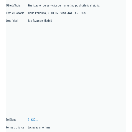
Objeto Social
Realización de servicios de marketing publicitario al vidrio.
Domicilio Social
Calle Pollensa , 2 - CT EMPRESARIAL TARTESOS
Localidad
las Rozas de Madrid
Teléfono
91630...
Forma Jurídica
Sociedad anónima