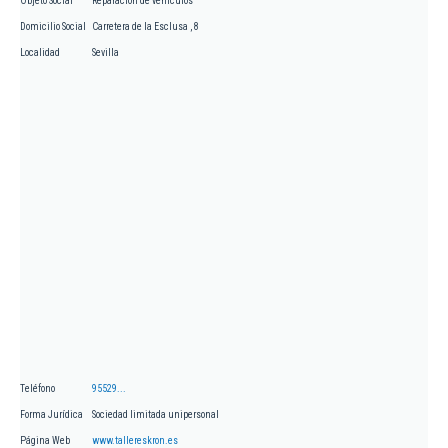
Objeto Social
Reparación de vehículos
Domicilio Social
Carretera de la Esclusa , 8
Localidad
Sevilla
Teléfono
95529...
Forma Jurídica
Sociedad limitada unipersonal
Página Web
www.tallereskron.es