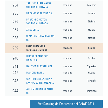
TALLERES JUAN MAESO
934
mediana
Valencia
SOCIEDAD LIMITADA.
935
MECANICAS ARRONDO SL
mediana
Navarra
BARRONDO MOTOR
936
mediana
Bizkaia
SOCIEDAD LIMITADA.
937
XTRAILER SL.
mediana
Murcia
SLAM COMERCIALIZACION
938
mediana
Madrid
SL.
KRON HUMANICS
939
mediana
Sevilla
SOCIEDAD LIMITADA.
HIJOS DE FRANCISCO
940
mediana
Sevilla
BARRIOS SL
941
NAUTICA PLAYAUNDI SL
mediana
Gipuzkoa
942
MANONUBA SLL.
mediana
Huelva
CENTRO DE MECANICA Y
943
mediana
Tenerife
LAVADO SOBRE RUEDAS SL.
AUTOMOCION LOBAUTO
944
mediana
Barcelona
SL
Ver Ranking de Empresas del CNAE 9531