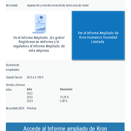
Actividad
reparación y mantenimiento de vehículos de motor
Ver el Informe Ampliado de
Kron Humanics Sociedad
Ve el Informe Ampliado. ¡Es gratis!
Regístrese en eInforma y le
Limitada.
regalamos el Informe Ampliado de
esta empresa
Número de
empleados
Capital Social
De 0 a 3.100 €
Ventas últimos
Año
Variación
años
2022
2023
19,28 %
2024
0,58 %
Resultado 2024
Positivo
Accede al Informe ampliado de Kron