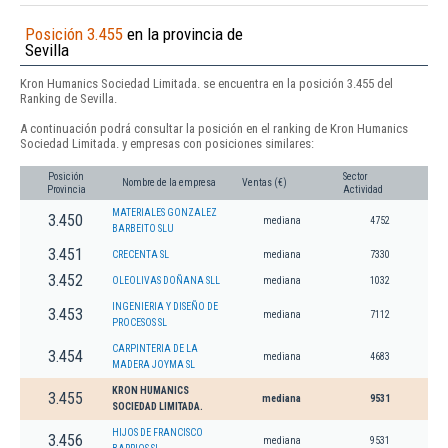
Posición 3.455
en la provincia de
Sevilla
Kron Humanics Sociedad Limitada. se encuentra en la posición 3.455 del
Ranking de Sevilla.
A continuación podrá consultar la posición en el ranking de Kron Humanics
Sociedad Limitada. y empresas con posiciones similares:
Posición
Sector
Nombre de la empresa
Ventas (€)
Provincia
Actividad
MATERIALES GONZALEZ
3.450
mediana
4752
BARBEITO SLU
3.451
CRECENTA SL
mediana
7330
3.452
OLEOLIVAS DOÑANA SLL
mediana
1032
INGENIERIA Y DISEÑO DE
3.453
mediana
7112
PROCESOS SL
CARPINTERIA DE LA
3.454
mediana
4683
MADERA JOYMA SL
KRON HUMANICS
3.455
mediana
9531
SOCIEDAD LIMITADA.
HIJOS DE FRANCISCO
3.456
mediana
9531