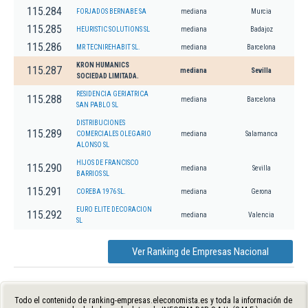
115.284
FORJADOS BERNABE SA
mediana
Murcia
115.285
HEURISTIC SOLUTIONS SL
mediana
Badajoz
115.286
MR TECNIREHABIT SL.
mediana
Barcelona
KRON HUMANICS
115.287
mediana
Sevilla
SOCIEDAD LIMITADA.
RESIDENCIA GERIATRICA
115.288
mediana
Barcelona
SAN PABLO SL
DISTRIBUCIONES
115.289
COMERCIALES OLEGARIO
mediana
Salamanca
ALONSO SL
HIJOS DE FRANCISCO
115.290
mediana
Sevilla
BARRIOS SL
115.291
COREBA 1976 SL.
mediana
Gerona
EURO ELITE DECORACION
115.292
mediana
Valencia
SL
Ver Ranking de Empresas Nacional
Todo el contenido de ranking-empresas.eleconomista.es y toda la información de