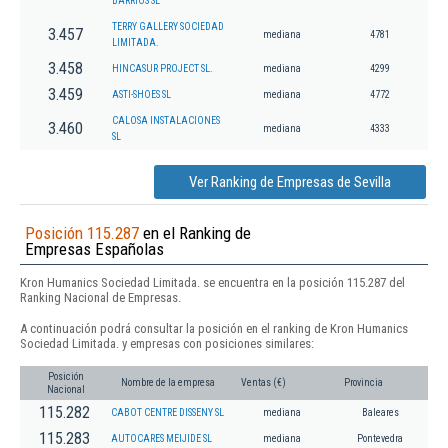
BARRIOS SL
TERRY GALLERY SOCIEDAD
3.457
mediana
4781
LIMITADA.
3.458
HINCASUR PROJECT SL.
mediana
4299
3.459
ASTI-SHOES SL
mediana
4772
CALOSA INSTALACIONES
3.460
mediana
4333
SL
Ver Ranking de Empresas de Sevilla
Posición 115.287
en el Ranking de
Empresas Españolas
Kron Humanics Sociedad Limitada. se encuentra en la posición 115.287 del
Ranking Nacional de Empresas.
A continuación podrá consultar la posición en el ranking de Kron Humanics
Sociedad Limitada. y empresas con posiciones similares:
Posición
Nombre de la empresa
Ventas (€)
Provincia
Nacional
115.282
CABOT CENTRE DISSENY SL
mediana
Baleares
115.283
AUTOCARES MEIJIDE SL
mediana
Pontevedra