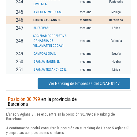
244
mediana
Pontevedra
LIMITADA.
245
AVICOLAS MEDINA SL
mediana
Málaga
246
L'ANEC 5 AGLANS SL.
mediana
Barcelona
247
BUFARRES SL.
mediana
Lérida
SOCIEDAD COOPERATIVA
248
GANADERA DE
mediana
Palencia
VILLAMARTIN COGAVI
249
CAMPOALDEA SL
mediana
Segovia
250
GRANJA MARTIN SL
mediana
Huelva
251
GRANJA TRESANCHEZ SL.
mediana
Lérida
Ver Ranking de Empresas del CNAE 0147
Posición 30.799
en la provincia de
Barcelona
L'anec 5 Aglans Sl. se encuentra en la posición 30.799 del Ranking de
Barcelona.
A continuación podrá consultar la posición en el ranking de L'anec 5 Aglans Sl.
y empresas con posiciones similares: