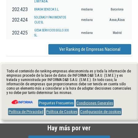
LIMITADA.
202.423
BRASA SENECA S.L.
mediana
Barcelona
SOLERAS Y PAVIMENTOS
202.424
mediana
Arava,Álava
CIJE SL
GESA SERVICIOS SIGLO XXI
202.425
mediana
Madrid
SL.
Ver Ranking de Empresas Nacional
Todo el contenido de ranking-empresas.eleconomista.es y toda la información de
empresas procede de la base de datos de INFORMA D&B S.A.U. (S.M.E.) y es
tratada y suministrada por INFORMA D&B S.A.U. (S.M.E.). En todo caso, la
información de empresas que proporcionamos debe ser tenida en cuenta sólo
como un elemento más a considerar a la hora de adoptar decisiones comerciales
y no debe por tanto determinar las mismas.
Preguntas Frecuentes
Condiciones Generales
Política de Privacidad
Política de Cookies
Configuración de cookies
Hay más por ver