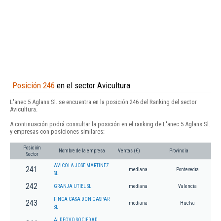
Posición 246
en el sector Avicultura
L'anec 5 Aglans Sl. se encuentra en la posición 246 del Ranking del sector
Avicultura.
A continuación podrá consultar la posición en el ranking de L'anec 5 Aglans Sl.
y empresas con posiciones similares:
Posición
Nombre de la empresa
Ventas (€)
Provincia
Sector
AVICOLA JOSE MARTINEZ
241
mediana
Pontevedra
SL.
242
GRANJA UTIEL SL
mediana
Valencia
FINCA CASA DON GASPAR
243
mediana
Huelva
SL
ALDEOVO SOCIEDAD