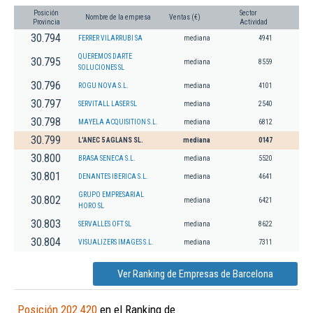
Posición
Sector
Nombre de la empresa
Ventas (€)
Provincia
Actividad
30.794
FERRER VILARRUBI SA
mediana
4941
QUEREMOS DARTE
30.795
mediana
8559
SOLUCIONES SL
30.796
ROGU NOVA S.L.
mediana
4101
30.797
SERVITALL LASER SL
mediana
2540
30.798
MAYELA ACQUISITION S.L.
mediana
6812
30.799
L'ANEC 5 AGLANS SL.
mediana
0147
30.800
BRASA SENECA S.L.
mediana
5520
30.801
DENANTES IBERICA S.L.
mediana
4641
GRUPO EMPRESARIAL
30.802
mediana
6421
HORO SL
30.803
SERVALLES OFT SL
mediana
8622
30.804
VISUALIZERS IMAGES S.L.
mediana
7311
Ver Ranking de Empresas de Barcelona
Posición 202.420
en el Ranking de