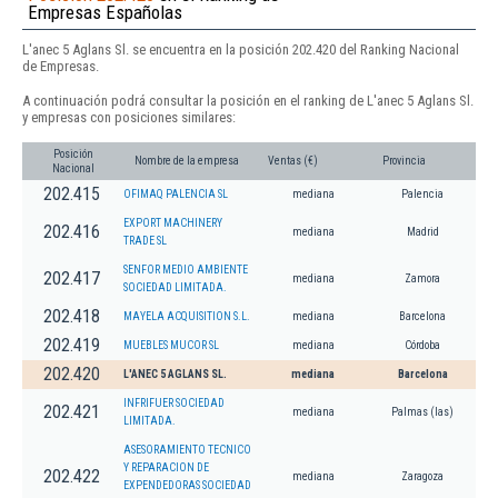
Empresas Españolas
L'anec 5 Aglans Sl. se encuentra en la posición 202.420 del Ranking Nacional
de Empresas.
A continuación podrá consultar la posición en el ranking de L'anec 5 Aglans Sl.
y empresas con posiciones similares:
Posición
Nombre de la empresa
Ventas (€)
Provincia
Nacional
202.415
OFIMAQ PALENCIA SL
mediana
Palencia
EXPORT MACHINERY
202.416
mediana
Madrid
TRADE SL
SENFOR MEDIO AMBIENTE
202.417
mediana
Zamora
SOCIEDAD LIMITADA.
202.418
MAYELA ACQUISITION S.L.
mediana
Barcelona
202.419
MUEBLES MUCOR SL
mediana
Córdoba
202.420
L'ANEC 5 AGLANS SL.
mediana
Barcelona
INFRIFUER SOCIEDAD
202.421
mediana
Palmas (las)
LIMITADA.
ASESORAMIENTO TECNICO
Y REPARACION DE
202.422
mediana
Zaragoza
EXPENDEDORAS SOCIEDAD