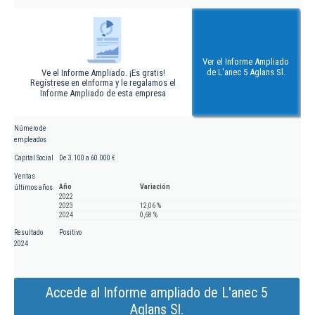
Ver el Informe Ampliado
de L'anec 5 Aglans Sl.
Ve el Informe Ampliado. ¡Es gratis!
Regístrese en eInforma y le regalamos el
Informe Ampliado de esta empresa
Número de
empleados
Capital Social
De 3.100 a 60.000 €
Ventas
Año
Variación
últimos años
2022
2023
12,06 %
2024
0,68 %
Resultado
Positivo
2024
Accede al Informe ampliado de L'anec 5
Aglans Sl.