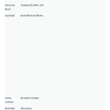
Domicilio
Carretera Bv-4406 , S/N
Social
Localidad
Santa Maria de Merles
Forma
Sociedad limitada
Jurídica
Actividad
Avicultura