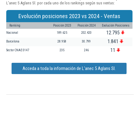
L'anec 5 Aglans Sl. por cada uno de los rankings según sus ventas:
Evolución posiciones 2023 vs 2024 - Ventas
Ranking
Posición 2023
Posición 2024
Evolución Posiciones
12.795
Nacional
189.625
202.420
1.841
Barcelona
28.958
30.799
11
Sector CNAE 0147
235
246
Acceda a toda la información de L'anec 5 Aglans Sl.