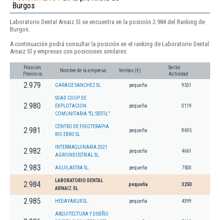
Burgos
Laboratorio Dental Arnaiz Sl se encuentra en la posición 2.984 del Ranking de
Burgos.
A continuación podrá consultar la posición en el ranking de Laboratorio Dental
Arnaiz Sl y empresas con posiciones similares:
Posición
Sector
Nombre de la empresa
Ventas (€)
Provincia
Actividad
2.979
GARAGE SANCHEZ SL
pequeña
9531
SDAD COOP DE
2.980
EXPLOTACION
pequeña
0119
COMUNITARIA "EL SESTIL"
CENTRO DE FISIOTERAPIA
2.981
pequeña
8695
RIO EBRO SL
INTERMAQUINARIA 2021
2.982
pequeña
4661
AGROINDUSTRIAL SL.
2.983
AGUILASTRA SL.
pequeña
7500
LABORATORIO DENTAL
2.984
pequeña
3250
ARNAIZ SL
2.985
HEDAYABUR SL.
pequeña
4399
ARQUITECTURA Y DISEÑO