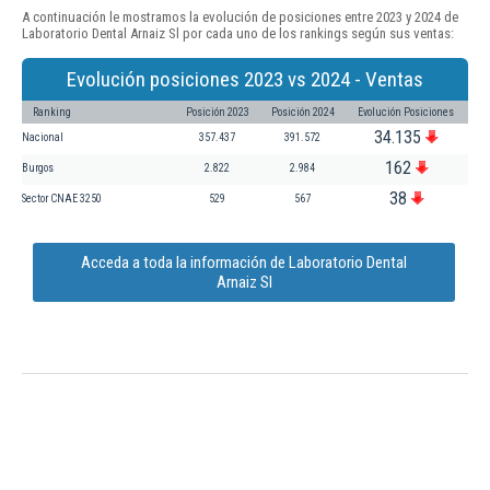
A continuación le mostramos la evolución de posiciones entre 2023 y 2024 de
Laboratorio Dental Arnaiz Sl por cada uno de los rankings según sus ventas:
Evolución posiciones 2023 vs 2024 - Ventas
Ranking
Posición 2023
Posición 2024
Evolución Posiciones
34.135
Nacional
357.437
391.572
162
Burgos
2.822
2.984
38
Sector CNAE 3250
529
567
Acceda a toda la información de Laboratorio Dental
Arnaiz Sl