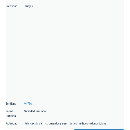
Localidad
Burgos
Teléfono
94726...
Forma
Sociedad limitada
Jurídica
Actividad
Fabricación de instrumentos y suministros médicos y odontológicos