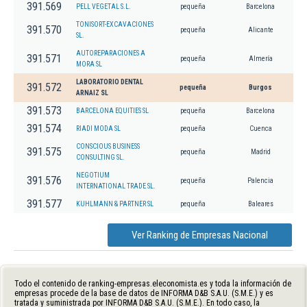
391.569
PELL VEGETAL S.L.
pequeña
Barcelona
TONISORT-EXCAVACIONES
391.570
pequeña
Alicante
SL.
AUTOREPARACIONES A
391.571
pequeña
Almería
MORA SL
LABORATORIO DENTAL
391.572
pequeña
Burgos
ARNAIZ SL
391.573
BARCELONA EQUITIES SL
pequeña
Barcelona
391.574
RIADI MODA SL
pequeña
Cuenca
CONSCIOUS BUSINESS
391.575
pequeña
Madrid
CONSULTING SL.
NEGOTIUM
391.576
pequeña
Palencia
INTERNATIONAL TRADE SL.
391.577
KUHLMANN & PARTNER SL
pequeña
Baleares
Ver Ranking de Empresas Nacional
Todo el contenido de ranking-empresas.eleconomista.es y toda la información de
empresas procede de la base de datos de INFORMA D&B S.A.U. (S.M.E.) y es
tratada y suministrada por INFORMA D&B S.A.U. (S.M.E.). En todo caso, la