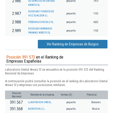
2.986
DE ESPACIOS INTERIORES
pequeña
7413
KAMOO SL.
BODEGAS Y VINEDOS DE
2.987
pequeña
1102
HOZ SUALDEA S.L.
2.988
PEREDA & GONZALO SL.
pequeña
6622
BODEGAS HERMANOS
2.989
pequeña
1102
PARAMO ARROYO SL
Ver Ranking de Empresas de Burgos
Posición 391.572
en el Ranking de
Empresas Españolas
Laboratorio Dental Arnaiz Sl se encuentra en la posición 391.572 del Ranking
Nacional de Empresas.
A continuación podrá consultar la posición en el ranking de Laboratorio Dental
Arnaiz Sl y empresas con posiciones similares:
Posición
Nombre de la empresa
Ventas (€)
Provincia
Nacional
391.567
LLANTAS SON OMS SL.
pequeña
Baleares
391.568
AGROFIVIN, S.L.
pequeña
Murcia