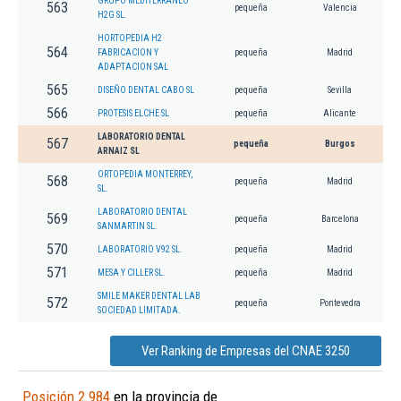
GRUPO MEDITERRANEO
563
pequeña
Valencia
H2G SL.
HORTOPEDIA H2
564
FABRICACION Y
pequeña
Madrid
ADAPTACION SAL
565
DISEÑO DENTAL CABO SL
pequeña
Sevilla
566
PROTESIS ELCHE SL
pequeña
Alicante
LABORATORIO DENTAL
567
pequeña
Burgos
ARNAIZ SL
ORTOPEDIA MONTERREY,
568
pequeña
Madrid
SL.
LABORATORIO DENTAL
569
pequeña
Barcelona
SANMARTIN SL.
570
LABORATORIO V92 SL.
pequeña
Madrid
571
MESA Y CILLER SL.
pequeña
Madrid
SMILE MAKER DENTAL LAB
572
pequeña
Pontevedra
SOCIEDAD LIMITADA.
Ver Ranking de Empresas del CNAE 3250
Posición 2.984
en la provincia de