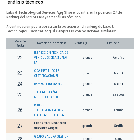
análisis técnicos
Labs & Technological Services Agq Sl se encuentra en la posición 27 del
Ranking del sector Ensayos y análisis técnicos.
A continuación podrá consultar la posición en el ranking de Labs &
Technological Services Agq Sl y empresas con posiciones similares:
Posición
Nombre de la empresa
Ventas (€)
Provincia
Sector
INSPECCION TECNICA DE
22
VEHICULOS DE ASTURIAS
grande
Asturias
SA
OCA INSTITUTO DE
23
grande
Madrid
CERTIFICACION SL.
24
RAMBOLL IBERIA SLU
grande
Madrid
TRESCAL ESPAÑA DE
25
grande
Zaragoza
METROLOGIA SLU
REDES DE
26
TELECOMUNICACION
grande
Coruña
GALEGAS RETEGAL SA
LABS & TECHNOLOGICAL
27
grande
Sevilla
SERVICES AGQ SL
GRUPO VALORA GESTION
28
grande
Cádiz