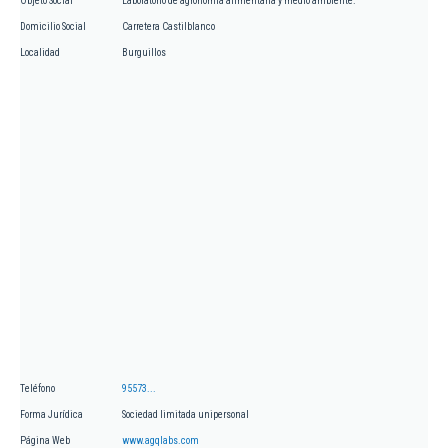
Objeto Social
Laboratorio de agronomía alimentaria y medio ambiente.
Domicilio Social
Carretera Castilblanco
Localidad
Burguillos
Teléfono
95573...
Forma Jurídica
Sociedad limitada unipersonal
Página Web
www.agqlabs.com