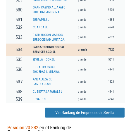
GRAN CASINO ALJARAFE
530
grande
9200
SOCIEDAD ANONIMA
531
SURPAPEL SL
grande
4686
532
COANDA SL
grande
4740
DISTRIBUCION MARROC
533
grande
4632
SUR SOCIEDAD LIMITADA.
LABS & TECHNOLOGICAL
534
grande
7120
SERVICES AGQ SL
535
SEVILLA HOOK SL
grande
5611
BOGAITRANS XXI
536
grande
4941
SOCIEDAD LIMITADA.
ANDALUZA DE
537
grande
1623
LAMINADOS SL
538
CUBIERTAS ARAHAL S L
grande
4341
539
BOSADO SL
grande
4661
Ver Ranking de Empresas de Sevilla
Posición 20.882
en el Ranking de