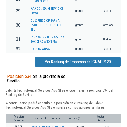
DE RESIDUOS SL.
ARAGONESA DE SERVICIOS
29
grande
Madrid
ITV SA
EUROFINS BIOPHARMA
30
PRODUCT TESTING SPAIN
grande
Barcelona
SLU
INSPECCION TECNICA LINK
31
grande
Bizkaia
SOCIEDAD ANONIMA
32
LRQA ESPAÑA SL.
grande
Madrid
Ver Ranking de Empresas del CNAE 7120
Posición 534
en la provincia de
Sevilla
Labs & Technological Services Agq Sl se encuentra en la posición 534 del
Ranking de Sevilla.
A continuación podrá consultar la posición en el ranking de Labs &
Technological Services Agq Sl y empresas con posiciones similares:
Posición
Sector
Nombre de la empresa
Ventas (€)
Provincia
Actividad
529
MACINFOR ANDALUCIA SL
grande
4740