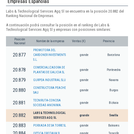
Empresas Españolas
Labs & Technological Services Agq Sl se encuentra en la posición 20.882 del
Ranking Nacional de Empresas.
A continuación podrá consultar la posición en el ranking de Labs &
Technological Services Agq Sl y empresas con posiciones similares:
Posición
Nombre de la empresa
Ventas (€)
Provincia
Nacional
PROMOTORA DEL
20.877
CARDONER INVESTMENTS
grande
Barcelona
S.L.
COMERCIALIZADORA DE
20.878
grande
Pontevedra
PLANTAS DE GALICIA SL
20.879
GURPEA INDUSTRIAL SLU
grande
Navarra
CONSTRUCTORA PEACHE
20.880
grande
Burgos
SAU
TECNIRUTA-CONCISA
20.881
grande
Bizkaia
SOCIEDAD ANONIMA.
LABS & TECHNOLOGICAL
20.882
grande
Sevilla
SERVICES AGQ SL
20.883
PORXADA DE SA TORRE SL
grande
Baleares
20.884
OPTICA OROTAVA SL
grande
Tenerife