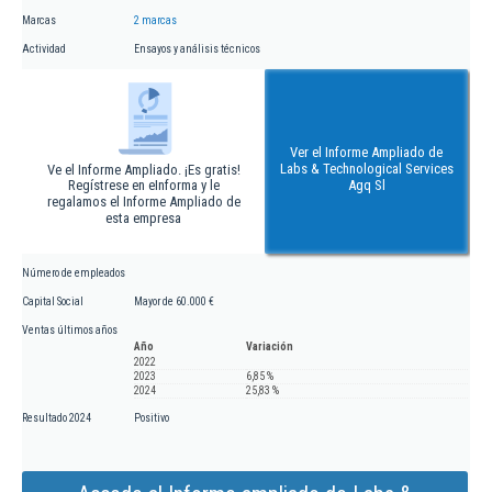
Marcas
2 marcas
Actividad
Ensayos y análisis técnicos
Ver el Informe Ampliado de
Labs & Technological Services
Ve el Informe Ampliado. ¡Es gratis!
Regístrese en eInforma y le
Agq Sl
regalamos el Informe Ampliado de
esta empresa
Número de empleados
Capital Social
Mayor de 60.000 €
Ventas últimos años
Año
Variación
2022
2023
6,85 %
2024
25,83 %
Resultado 2024
Positivo