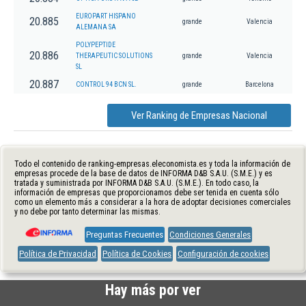
EUROPART HISPANO
20.885
grande
Valencia
ALEMANA SA
POLYPEPTIDE
20.886
THERAPEUTIC SOLUTIONS
grande
Valencia
SL
20.887
CONTROL 94 BCN SL.
grande
Barcelona
Ver Ranking de Empresas Nacional
Todo el contenido de ranking-empresas.eleconomista.es y toda la información de
empresas procede de la base de datos de INFORMA D&B S.A.U. (S.M.E.) y es
tratada y suministrada por INFORMA D&B S.A.U. (S.M.E.). En todo caso, la
información de empresas que proporcionamos debe ser tenida en cuenta sólo
como un elemento más a considerar a la hora de adoptar decisiones comerciales
y no debe por tanto determinar las mismas.
Preguntas Frecuentes
Condiciones Generales
Política de Privacidad
Política de Cookies
Configuración de cookies
Hay más por ver