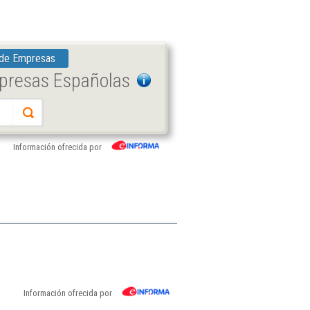
 de Empresas
mpresas Españolas
Información ofrecida por
Información ofrecida por