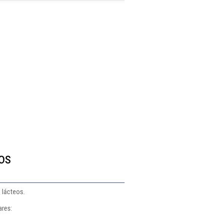
os
 lácteos.
ares: