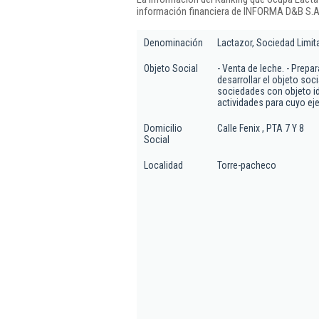
información financiera de INFORMA D&B S.A.
Denominación
Lactazor, Sociedad Limit
Objeto Social
- Venta de leche. - Prep
desarrollar el objeto soc
sociedades con objeto i
actividades para cuyo eje
Domicilio
Calle Fenix , PTA 7 Y 8
Social
Localidad
Torre-pacheco