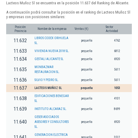
Lacteos Muñoz Sl se encuentra en la posición 11.637 del Ranking de Alicante.
A continuación podrá consultar la posición en el ranking de Lacteos Muñoz Sl
y empresas con posiciones similares:
Posición
Sector
Nombre de la empresa
Ventas (€)
Provincia
Actividad
LIBROS CODEX ORIHUELA
11.632
pequeña
4762
SL.
11.633
VIVIENDA NUEVA 2018 SL.
pequeña
6812
11.634
GESTALI ALICANTE SL
pequeña
6920
MONBAZMAR
11.635
pequeña
5611
RESTAURACION SL.
11.636
SILVIO Y PEDRO SL.
pequeña
5611
11.637
LACTEOS MUÑOZ SL
pequeña
1053
EDIFICACIONES BENEGAR
11.638
pequeña
4101
SL
11.639
INSTITUTO ALCARAZ SL.
pequeña
8699
GESER ASOCIADOS
11.640
ASESORES Y CONSULTORES
pequeña
6920
SL.
GENERACION ELECTRICA
11.641
pequeña
3512