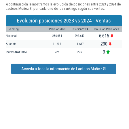
A continuación le mostramos la evolución de posiciones entre 2023 y 2024 de
Lacteos Muñoz Sl por cada uno de los rankings según sus ventas:
Evolución posiciones 2023 vs 2024 - Ventas
Ranking
Posición 2023
Posición 2024
Evolución Posiciones
6.615
Nacional
286.034
292.649
230
Alicante
11.407
11.637
3
Sector CNAE 1053
228
225
Acceda a toda la información de Lacteos Muñoz Sl