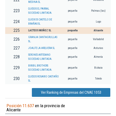
MEDINA SL
QUESOS EL PARRAL
223
pequeña
Palmas (las)
SOCIEDAD LIMITADA.
QUEIXOS CASTELO DE
224
pequeña
Lugo
BRAÑAS SL
225
LACTEOS MUÑOZ SL
pequeña
Alicante
GRANJA CANTAGRULLAS
226
pequeña
Valladolid
SL.
227
JOALFE LA ARQUERA SL
pequeña
Asturias
SERONES ARTESANO
228
pequeña
Almería
SOCIEDAD LIMITADA.
BIRIBIL BROTHERS
229
pequeña
Bizkaia
SOCIEDAD LIMITADA.
QUESOS ROSARIO CASTAÑO
230
pequeña
Toledo
SL
Ver Ranking de Empresas del CNAE 1053
Posición 11.637
en la provincia de
Alicante