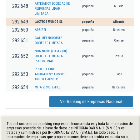
ARTESANOS, SOCIEDAD DE
292.648
pequeña
Murcia
RESPONSABILIDAD
LIMITADA.
292.649
LACTEOS MUÑOZ SL
pequeña
Alicante
292.650
ADEIZ SL
pequeña
Baleares
GALIMET NOROESTE
292.651
pequeña
Orense
SOCIEDAD LIMITADA.
NON NOBIS (LOSARQUI)
292.652
SOCIEDAD LIMITADA
pequeña
Sevilla
PROFESIONAL
PIN & DEL PINO
292.653
ABOGADOS Y ASESORES
pequeña
Lugo
TRIBUTARIOS SLP.
292.654
MITA 70 SYSTEM S.L.
pequeña
Barcelona
Ver Ranking de Empresas Nacional
Todo el contenido de ranking-empresas.eleconomista.es y toda la información de
empresas procede de la base de datos de INFORMA D&B S.A.U. (S.M.E.) y es
tratada y suministrada por INFORMA D&B S.A.U. (S.M.E.). En todo caso, la
información de empresas que proporcionamos debe ser tenida en cuenta sólo