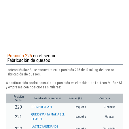
Posición 225
en el sector
Fabricación de quesos
Lacteos Muñoz Sl se encuentra en la posición 225 del Ranking del sector
Fabricación de quesos.
A continuación podrá consultar la posición en el ranking de Lacteos Muñoz Sl
y empresas con posiciones similares:
Posición
Nombre de la empresa
Ventas (€)
Provincia
Sector
220
GOINE BERRIA SL.
pequeña
Gipuzkoa
QUESOS SANTA MARIA DEL
221
pequeña
Málaga
CERRO SL.
LACTEOS ARTESANOS
222
pequeña
Valladolid