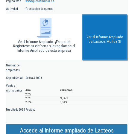
Página Web
www.quesosmuñoz.es
Actividad
Fabricación de quesos
Ver el Informe Ampliado
de Lacteos Muñoz Sl
Ve el Informe Ampliado. ¡Es gratis!
Regístrese en eInforma y le regalamos el
Informe Ampliado de esta empresa
Número de
empleados
Capital Social
De 0 a 3.100 €
Ventas
Año
Variación
últimos años
2022
2023
-9,56 %
2024
8,83 %
Resultado 2024
Positivo
Accede al Informe ampliado de Lacteos