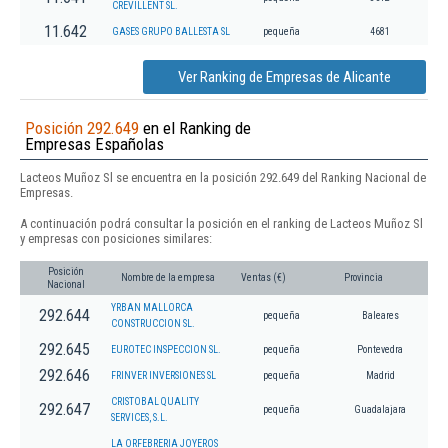
CREVILLENT SL.
11.642
GASES GRUPO BALLESTA SL
pequeña
4681
Ver Ranking de Empresas de Alicante
Posición 292.649
en el Ranking de
Empresas Españolas
Lacteos Muñoz Sl se encuentra en la posición 292.649 del Ranking Nacional de
Empresas.
A continuación podrá consultar la posición en el ranking de Lacteos Muñoz Sl
y empresas con posiciones similares:
Posición
Nombre de la empresa
Ventas (€)
Provincia
Nacional
YRBAN MALLORCA
292.644
pequeña
Baleares
CONSTRUCCION SL.
292.645
EUROTEC INSPECCION SL.
pequeña
Pontevedra
292.646
FRINVER INVERSIONES SL
pequeña
Madrid
CRISTOBAL QUALITY
292.647
pequeña
Guadalajara
SERVICES, S.L.
LA ORFEBRERIA JOYEROS