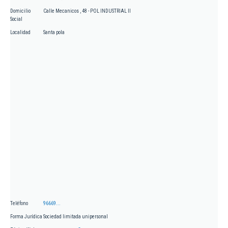
Domicilio
Calle Mecanicos , 48 - POL INDUSTRIAL II
Social
Localidad
Santa pola
Teléfono
96669...
Forma Jurídica
Sociedad limitada unipersonal