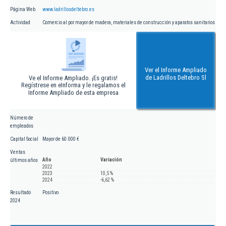
Página Web
www.ladrillosdeltebro.es
Actividad
Comercio al por mayor de madera, materiales de construcción y aparatos sanitarios
Ver el Informe Ampliado
de Ladrillos Deltebro Sl
Ve el Informe Ampliado. ¡Es gratis!
Regístrese en eInforma y le regalamos el
Informe Ampliado de esta empresa
Número de
empleados
Capital Social
Mayor de 60.000 €
Ventas
Año
Variación
últimos años
2022
2023
10,5 %
2024
-6,62 %
Resultado
Positivo
2024