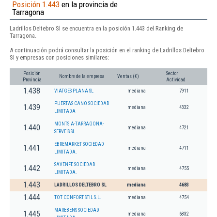
Posición 1.443
en la provincia de
Tarragona
Ladrillos Deltebro Sl se encuentra en la posición 1.443 del Ranking de
Tarragona.
A continuación podrá consultar la posición en el ranking de Ladrillos Deltebro
Sl y empresas con posiciones similares:
Posición
Sector
Nombre de la empresa
Ventas (€)
Provincia
Actividad
1.438
VIATGES PLANA SL
mediana
7911
PUERTAS CANO SOCIEDAD
1.439
mediana
4332
LIMITADA
MONTSIA-TARRAGONA-
1.440
mediana
4721
SERVEIS SL
EBREMARKET SOCIEDAD
1.441
mediana
4711
LIMITADA.
SAVENFE SOCIEDAD
1.442
mediana
4755
LIMITADA.
1.443
LADRILLOS DELTEBRO SL
mediana
4683
1.444
TOT CONFORT STIL S.L.
mediana
4754
MAREBENS SOCIEDAD
1.445
mediana
6832