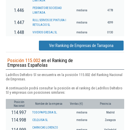
LIMITADA
PEDRASTORE SOCIEDAD
1.446
mediana
4778
LIMITADA.
RULL SERVEIS DE PINTURA I
1.447
mediana
4399
RETOLACIO SL
1.448
VIVEROS GREGAL SL
mediana
0130
Ver Ranking de Empresas de Tarragona
Posición 115.002
en el Ranking de
Empresas Españolas
Ladrillos Deltebro Sl se encuentra en la posición 115.002 del Ranking Nacional
de Empresas.
A continuación podrá consultar la posición en el ranking de Ladrillos Deltebro
Sl y empresas con posiciones similares:
Posición
Nombre de la empresa
Ventas (€)
Provincia
Nacional
114.997
TODOPAPELERIA SL.
mediana
Madrid
114.998
CELQUISA SL
mediana
Zaragoza
CARNICAS LORENZO
114.999
mediana
Valladolid