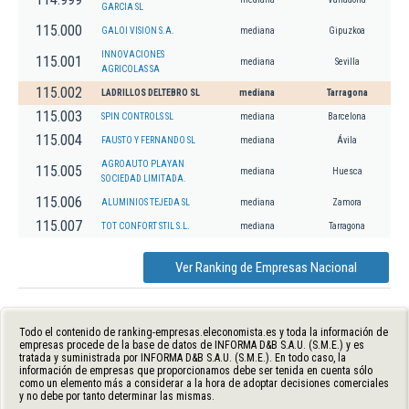
GARCIA SL
115.000
GALOI VISION S.A.
mediana
Gipuzkoa
INNOVACIONES
115.001
mediana
Sevilla
AGRICOLAS SA
115.002
LADRILLOS DELTEBRO SL
mediana
Tarragona
115.003
SPIN CONTROLS SL
mediana
Barcelona
115.004
FAUSTO Y FERNANDO SL
mediana
Ávila
AGROAUTO PLAYAN
115.005
mediana
Huesca
SOCIEDAD LIMITADA.
115.006
ALUMINIOS TEJEDA SL
mediana
Zamora
115.007
TOT CONFORT STIL S.L.
mediana
Tarragona
Ver Ranking de Empresas Nacional
Todo el contenido de ranking-empresas.eleconomista.es y toda la información de
empresas procede de la base de datos de INFORMA D&B S.A.U. (S.M.E.) y es
tratada y suministrada por INFORMA D&B S.A.U. (S.M.E.). En todo caso, la
información de empresas que proporcionamos debe ser tenida en cuenta sólo
como un elemento más a considerar a la hora de adoptar decisiones comerciales
y no debe por tanto determinar las mismas.