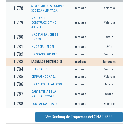
SUMINISTROS LA CONDESA
1.778
mediana
Valencia
SOCIEDAD LIMITADA.
MATERIALS DE
1.779
CONSTRUCCIO TINO
mediana
Valencia
JORNET SL
MADERAS SANCHEZ E
1.780
mediana
Cádiz
HIJOS SL
1.781
HIJOS DE JUSTO SL
mediana
Ávila
1.782
GRP CANO LOPERA SL.
mediana
Castellon
1.783
LADRILLOS DELTEBRO SL
mediana
Tarragona
1.784
OPENBATH SL
mediana
Castellon
1.785
CERIMAT-HOGAR SL.
mediana
Valencia
1.786
GRUPO PORCELADECO SL.
mediana
Murcia
CARPINTERIA DE LA
1.787
mediana
Sevilla
MADERA JOYMA SL
1.788
COMCAL NATURAL S.L.
mediana
Barcelona
Ver Ranking de Empresas del CNAE 4683