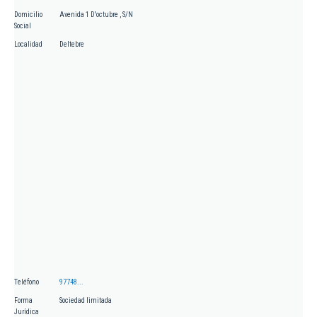
Domicilio
Avenida 1 D'octubre , S/N
Social
Localidad
Deltebre
Teléfono
97748...
Forma
Sociedad limitada
Jurídica