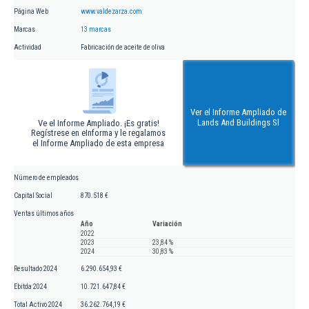
Página Web
www.valdezarza.com
Marcas
13 marcas
Actividad
Fabricación de aceite de oliva
Ver el Informe Ampliado de
Lands And Buildings Sl
Ve el Informe Ampliado. ¡Es gratis!
Regístrese en eInforma y le regalamos
el Informe Ampliado de esta empresa
Número de empleados
Capital Social
870.518 €
Ventas últimos años
Año
Variación
2022
2023
23,84 %
2024
30,83 %
Resultado 2024
6.290.654,93 €
Ebitda 2024
10.721.647,84 €
Total Activo 2024
36.262.764,19 €