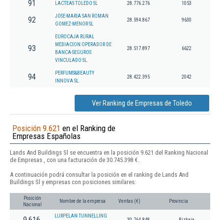
91
LACTEAS TOLEDO SL
28.776.276
1053
JOSE-MARIA SAN ROMAN
92
28.594.867
9630
GOMEZ-MENOR SL
EUROCAJA RURAL
MEDIACION OPERADOR DE
93
28.517.897
6622
BANCA-SEGUROS
VINCULADO SL.
PERFUMS&BEAUTY
94
28.422.395
2042
INNOVA SL.
Ver Ranking de Empresas de Toledo
Posición 9.621
en el Ranking de
Empresas Españolas
Lands And Buildings Sl se encuentra en la posición 9.621 del Ranking Nacional
de Empresas , con una facturación de 30.745.398 €.
A continuación podrá consultar la posición en el ranking de Lands And
Buildings Sl y empresas con posiciones similares:
Posición
Nombre de la empresa
Ventas (€)
Provincia
Nacional
LURPELAN TUNNELLING
9.616
30.764.848
Bizkaia