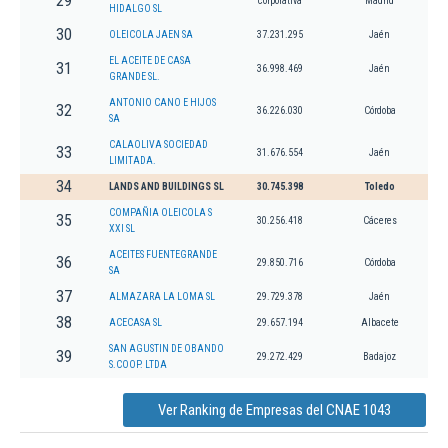
29
corporativa
Madrid
HIDALGO SL
30
OLEICOLA JAEN SA
37.231.295
Jaén
EL ACEITE DE CASA
31
36.998.469
Jaén
GRANDE SL.
ANTONIO CANO E HIJOS
32
36.226.030
Córdoba
SA
CALAOLIVA SOCIEDAD
33
31.676.554
Jaén
LIMITADA.
34
LANDS AND BUILDINGS SL
30.745.398
Toledo
COMPAÑIA OLEICOLA S
35
30.256.418
Cáceres
XXI SL
ACEITES FUENTEGRANDE
36
29.850.716
Córdoba
SA
37
ALMAZARA LA LOMA SL
29.729.378
Jaén
38
ACECASA SL
29.657.194
Albacete
SAN AGUSTIN DE OBANDO
39
29.272.429
Badajoz
S.COOP. LTDA
Ver Ranking de Empresas del CNAE 1043