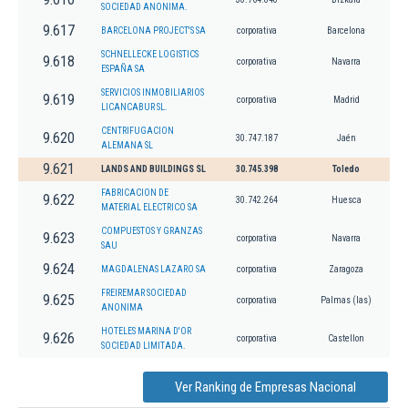
SOCIEDAD ANONIMA.
9.617
BARCELONA PROJECT'S SA
corporativa
Barcelona
SCHNELLECKE LOGISTICS
9.618
corporativa
Navarra
ESPAÑA SA
SERVICIOS INMOBILIARIOS
9.619
corporativa
Madrid
LICANCABUR SL.
CENTRIFUGACION
9.620
30.747.187
Jaén
ALEMANA SL
9.621
LANDS AND BUILDINGS SL
30.745.398
Toledo
FABRICACION DE
9.622
30.742.264
Huesca
MATERIAL ELECTRICO SA
COMPUESTOS Y GRANZAS
9.623
corporativa
Navarra
SAU
9.624
MAGDALENAS LAZARO SA
corporativa
Zaragoza
FREIREMAR SOCIEDAD
9.625
corporativa
Palmas (las)
ANONIMA
HOTELES MARINA D'OR
9.626
corporativa
Castellon
SOCIEDAD LIMITADA.
Ver Ranking de Empresas Nacional