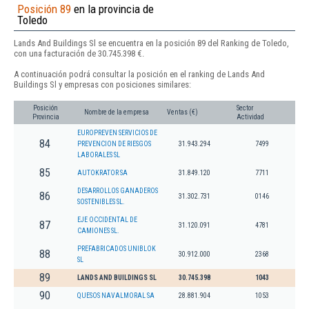
Posición 89
en la provincia de
Toledo
Lands And Buildings Sl se encuentra en la posición 89 del Ranking de Toledo,
con una facturación de 30.745.398 €.
A continuación podrá consultar la posición en el ranking de Lands And
Buildings Sl y empresas con posiciones similares:
Posición
Sector
Nombre de la empresa
Ventas (€)
Provincia
Actividad
EUROPREVEN SERVICIOS DE
84
PREVENCION DE RIESGOS
31.943.294
7499
LABORALES SL
85
AUTOKRATOR SA
31.849.120
7711
DESARROLLOS GANADEROS
86
31.302.731
0146
SOSTENIBLES SL.
EJE OCCIDENTAL DE
87
31.120.091
4781
CAMIONES SL.
PREFABRICADOS UNIBLOK
88
30.912.000
2368
SL
89
LANDS AND BUILDINGS SL
30.745.398
1043
90
QUESOS NAVALMORAL SA
28.881.904
1053