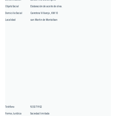
Objeto Social
Elaboración de aceite de oliva.
Domicilio Social
Carretera Villarejo , KM 10
Localidad
san Martin de Montalban
Teléfono
925371952
Forma Jurídica
Sociedad limitada