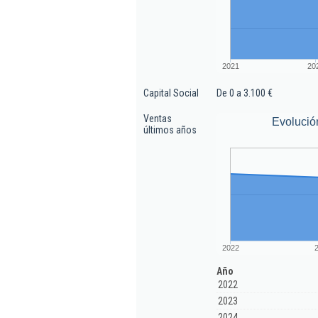
2021
20
Capital Social
De 0 a 3.100 €
Ventas
Evolució
últimos años
2022
Año
2022
2023
2024