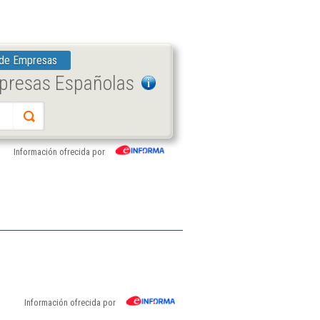
 de Empresas
mpresas Españolas
Información ofrecida por
Información ofrecida por