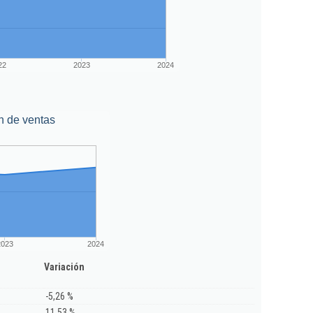
22
2023
2024
n de ventas
2023
2024
Variación
-5,26 %
11,53 %