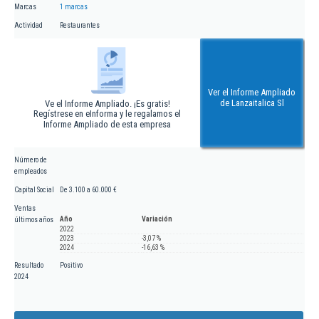
Marcas
1 marcas
Actividad
Restaurantes
Ver el Informe Ampliado
de Lanzaitalica Sl
Ve el Informe Ampliado. ¡Es gratis!
Regístrese en eInforma y le regalamos el
Informe Ampliado de esta empresa
Número de
empleados
Capital Social
De 3.100 a 60.000 €
Ventas
Año
Variación
últimos años
2022
2023
-3,07 %
2024
-16,63 %
Resultado
Positivo
2024