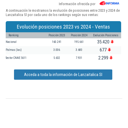
Información ofrecida por
A continuación le mostramos la evolución de posiciones entre 2023 y 2024 de
Lanzaitalica Sl por cada uno de los rankings según sus ventas:
Evolución posiciones 2023 vs 2024 - Ventas
Ranking
Posición 2023
Posición 2024
Evolución Posiciones
35.420
Nacional
160.241
195.661
677
Palmas (las)
3.006
3.683
2.299
Sector CNAE 5611
5.632
7.931
Acceda a toda la información de Lanzaitalica Sl