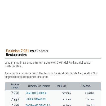
Posición 7.931
en el sector
Restaurantes
Lanzaitalica Sl se encuentra en la posición 7.931 del Ranking del sector
Restaurantes.
A continuación podrá consultar la posición en el ranking de Lanzaitalica Sl y
empresas con posiciones similares:
Posición
Nombre de la empresa
Ventas (€)
Provincia
Sector
7.926
RAMUNTXO BERRI SL.
mediana
Gipuzkoa
7.927
LLEIDA DI MARCO SL
mediana
Huesca
7.928
BACIRA ASOCIADOS SLL.
mediana
Madrid