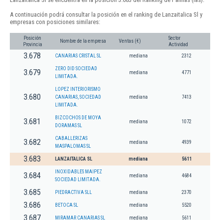
A continuación podrá consultar la posición en el ranking de Lanzaitalica Sl y
empresas con posiciones similares:
Posición
Sector
Nombre de la empresa
Ventas (€)
Provincia
Actividad
3.678
CANARIAS CRISTAL SL
mediana
2312
ZERO DID SOCIEDAD
3.679
mediana
4771
LIMITADA.
LOPEZ INTERIORISMO
3.680
CANARIAS, SOCIEDAD
mediana
7413
LIMITADA.
BIZCOCHOS DE MOYA
3.681
mediana
1072
DORAMAS SL
CABALLERIZAS
3.682
mediana
4939
MASPALOMAS SL
3.683
LANZAITALICA SL
mediana
5611
INOXIDABLES MAIPEZ
3.684
mediana
4684
SOCIEDAD LIMITADA.
3.685
PIEDRACTIVA SLL
mediana
2370
3.686
BETOCA SL
mediana
5520
3.687
MIRAMAR CANARIAS SL
mediana
5611