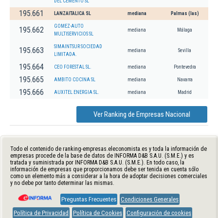
DEL CEMENTO SL
195.661
LANZAITALICA SL
mediana
Palmas (las)
GOMEZ-AUTO
195.662
mediana
Málaga
MULTISERVICIOS SL
SIMAINTSUR SOCIEDAD
195.663
mediana
Sevilla
LIMITADA.
195.664
CEO FORESTAL SL.
mediana
Pontevedra
195.665
AMBITO COCINA SL
mediana
Navarra
195.666
AUXITEL ENERGIA SL.
mediana
Madrid
Ver Ranking de Empresas Nacional
Todo el contenido de ranking-empresas.eleconomista.es y toda la información de
empresas procede de la base de datos de INFORMA D&B S.A.U. (S.M.E.) y es
tratada y suministrada por INFORMA D&B S.A.U. (S.M.E.). En todo caso, la
información de empresas que proporcionamos debe ser tenida en cuenta sólo
como un elemento más a considerar a la hora de adoptar decisiones comerciales
y no debe por tanto determinar las mismas.
Preguntas Frecuentes
Condiciones Generales
Política de Privacidad
Política de Cookies
Configuración de cookies