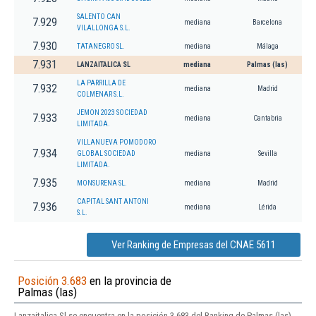
SALENTO CAN
7.929
mediana
Barcelona
VILALLONGA S.L.
7.930
TATANEGRO SL.
mediana
Málaga
7.931
LANZAITALICA SL
mediana
Palmas (las)
LA PARRILLA DE
7.932
mediana
Madrid
COLMENAR S.L.
JEMON 2023 SOCIEDAD
7.933
mediana
Cantabria
LIMITADA.
VILLANUEVA POMODORO
7.934
GLOBAL SOCIEDAD
mediana
Sevilla
LIMITADA.
7.935
MONSURENA SL.
mediana
Madrid
CAPITAL SANT ANTONI
7.936
mediana
Lérida
S.L.
Ver Ranking de Empresas del CNAE 5611
Posición 3.683
en la provincia de
Palmas (las)
Lanzaitalica Sl se encuentra en la posición 3.683 del Ranking de Palmas (las).