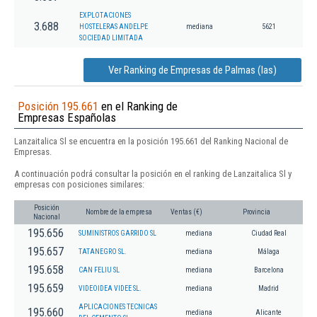
EXPLOTACIONES
3.688
HOSTELERAS ANDELPE
mediana
5621
SOCIEDAD LIMITADA
Ver Ranking de Empresas de Palmas (las)
Posición 195.661
en el Ranking de
Empresas Españolas
Lanzaitalica Sl se encuentra en la posición 195.661 del Ranking Nacional de
Empresas.
A continuación podrá consultar la posición en el ranking de Lanzaitalica Sl y
empresas con posiciones similares:
Posición
Nombre de la empresa
Ventas (€)
Provincia
Nacional
195.656
SUMINISTROS GARRIDO SL
mediana
Ciudad Real
195.657
TATANEGRO SL.
mediana
Málaga
195.658
CAN FELIU SL
mediana
Barcelona
195.659
VIDEOIDEA VIDEE SL.
mediana
Madrid
APLICACIONES TECNICAS
195.660
mediana
Alicante