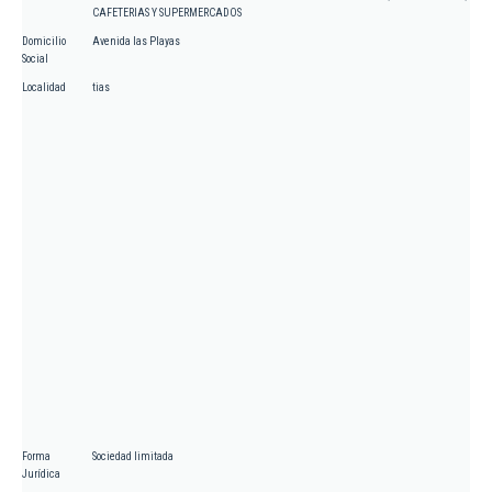
CAFETERIAS Y SUPERMERCADOS
Domicilio
Avenida las Playas
Social
Localidad
tias
Forma
Sociedad limitada
Jurídica