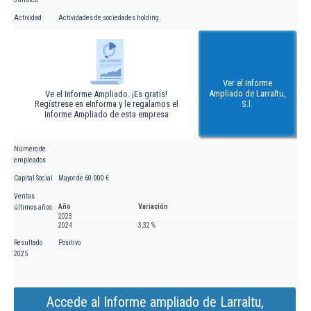
Actividad
Actividades de sociedades holding
Ver el Informe
Ampliado de Larraltu,
Ve el Informe Ampliado. ¡Es gratis!
Regístrese en eInforma y le regalamos el
S.l.
Informe Ampliado de esta empresa
Número de
empleados
Capital Social
Mayor de 60.000 €
Ventas
Año
Variación
últimos años
2023
2024
3,32 %
Resultado
Positivo
2025
Accede al Informe ampliado de Larraltu,