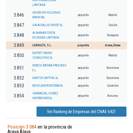
RESPONSABILIDAD
LIMITADA.
INVERCON HOLDINGS
3.846
pequeña
Madrid
SPAIN SRL
3.847
GAIAS SALUD INVEST SL.
pequeña
Coruña
ALNAMAR COSTA
3.848
pequeña
Tarragona
SOCIEDAD LIMITADA.
3.849
LARRALTU, S.L.
pequeña
Arava,Álava
EXPERT TIMING
3.850
pequeña
Madrid
CONSULTING SL.
NEWCO RATERA PRECIADO
3.851
pequeña
Barcelona
S.L.
3.852
KAKTOS CAPITAL SL.
pequeña
Barcelona
3.853
MOVILSINFRONTERAS SL
pequeña
Castellon
CARRASCAL GOMEZ
3.854
pequeña
Asturias
INVERSIONES SL.
Ver Ranking de Empresas del CNAE 6421
Posición 3.084
en la provincia de
Arava,Álava