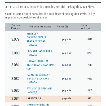
Larraltu, S.l. se encuentra en la posición 3.084 del Ranking de Arava,Álava.
A continuación podrá consultar la posición en el ranking de Larraltu, S.l. y
empresas con posiciones similares:
Posición
Sector
Nombre de la empresa
Ventas (€)
Provincia
Actividad
DERRIBOS Y
EXCAVACIONES J.B.
3.079
pequeña
4312
ARABA, SOCIEDAD
LIMITADA.
HERMANALIA SOCIEDAD
3.080
pequeña
8299
LIMITADA
ITAU ARQUITECTURA
3.081
INGENIERIA Y URBANISMO
pequeña
7111
SL P
HARMONIE ESTETICA Y
3.082
BIENESTAR, SOCIEDAD
pequeña
9622
LIMITADA.
PAVIMENTOS ESPECIALES
3.083
pequeña
4342
HA 2020, S.L.
3.084
LARRALTU, S.L.
pequeña
6421
MAHEPE INVERSIONES