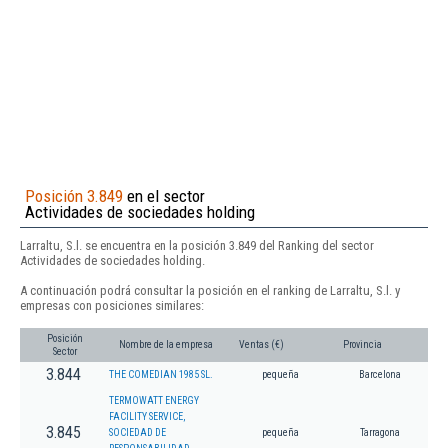
Posición 3.849
en el sector
Actividades de sociedades holding
Larraltu, S.l. se encuentra en la posición 3.849 del Ranking del sector
Actividades de sociedades holding.
A continuación podrá consultar la posición en el ranking de Larraltu, S.l. y
empresas con posiciones similares:
Posición
Nombre de la empresa
Ventas (€)
Provincia
Sector
3.844
THE COMEDIAN 1985 SL.
pequeña
Barcelona
TERMOWATT ENERGY
FACILITY SERVICE,
3.845
SOCIEDAD DE
pequeña
Tarragona