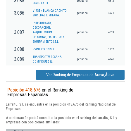
3.085
pequeña
6812
SIGLO XXI SL
VIRGEN BLANCA CACHITO,
3.086
pequeña
4727
SOCIEDAD LIMITADA.
INTERIORISMO,
DECORACION,
3.087
ARQUITECTURA,
pequeña
4613
REFORMAS, PROYECTOS Y
EQUIPAMIENTOS, S.L.
3.088
PRINT VISION S. L.
pequeña
1812
TRANSPORTES ROSANA
3.089
pequeña
4941
DOMINGUEZ SL.
Ver Ranking de Empresas de Arava,Álava
Posición 418.676
en el Ranking de
Empresas Españolas
Larraltu, S.l. se encuentra en la posición 418.676 del Ranking Nacional de
Empresas.
A continuación podrá consultar la posición en el ranking de Larraltu, S.l. y
empresas con posiciones similares: