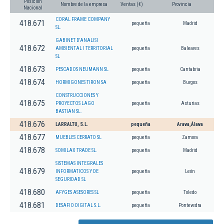
Posición
Nombre de la empresa
Ventas (€)
Provincia
Nacional
CORAL FRAME COMPANY
418.671
pequeña
Madrid
SL.
GABINET D'ANALISI
418.672
AMBIENTAL I TERRITORIAL
pequeña
Baleares
SL
418.673
PESCADOS NEUMANN SL
pequeña
Cantabria
418.674
HORMIGONES TIRON SA
pequeña
Burgos
CONSTRUCCIONES Y
418.675
PROYECTOS LAGO
pequeña
Asturias
BASTIAN SL.
418.676
LARRALTU, S.L.
pequeña
Arava,Álava
418.677
MUEBLES CERRATO SL
pequeña
Zamora
418.678
SOMILAX TRADE SL.
pequeña
Madrid
SISTEMAS INTEGRALES
418.679
INFORMATICOS Y DE
pequeña
León
SEGURIDAD SL
418.680
AFYGES ASESORES SL
pequeña
Toledo
418.681
DESAFIO DIGITAL S.L.
pequeña
Pontevedra