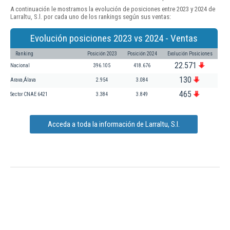
A continuación le mostramos la evolución de posiciones entre 2023 y 2024 de
Larraltu, S.l. por cada uno de los rankings según sus ventas:
Evolución posiciones 2023 vs 2024 - Ventas
Ranking
Posición 2023
Posición 2024
Evolución Posiciones
22.571
Nacional
396.105
418.676
130
Arava,Álava
2.954
3.084
465
Sector CNAE 6421
3.384
3.849
Acceda a toda la información de Larraltu, S.l.