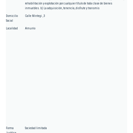
rehabilitación y explotación por cualquier título de toda clase de bienes
inmuebles. b) La adquisición, tenencía, disfrute y transmis
Domicilio
Calle Mintegi , 3
Social
Localidad
Amurrio
Forma
Sociedad limitada
Jurídica