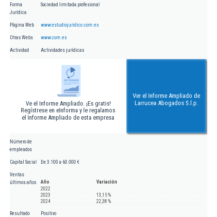
Forma
Sociedad limitada profesional
Jurídica
Página Web
www.estudiojuridico.com.es
Otras Webs
www.com.es
Actividad
Actividades jurídicas
Ver el Informe Ampliado de
Larrucea Abogados S.l.p.
Ve el Informe Ampliado. ¡Es gratis!
Regístrese en eInforma y le regalamos
el Informe Ampliado de esta empresa
Número de
empleados
Capital Social
De 3.100 a 60.000 €
Ventas
Año
Variación
últimos años
2022
2023
13,15 %
2024
22,38 %
Resultado
Positivo