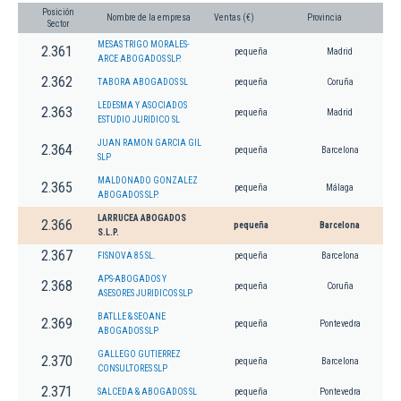
Posición
Nombre de la empresa
Ventas (€)
Provincia
Sector
MESAS TRIGO MORALES-
2.361
pequeña
Madrid
ARCE ABOGADOS SLP.
2.362
TABORA ABOGADOS SL
pequeña
Coruña
LEDESMA Y ASOCIADOS
2.363
pequeña
Madrid
ESTUDIO JURIDICO SL
JUAN RAMON GARCIA GIL
2.364
pequeña
Barcelona
SLP
MALDONADO GONZALEZ
2.365
pequeña
Málaga
ABOGADOS SLP.
LARRUCEA ABOGADOS
2.366
pequeña
Barcelona
S.L.P.
2.367
FISNOVA 85 SL.
pequeña
Barcelona
APS-ABOGADOS Y
2.368
pequeña
Coruña
ASESORES JURIDICOS SLP
BATLLE & SEOANE
2.369
pequeña
Pontevedra
ABOGADOS SLP
GALLEGO GUTIERREZ
2.370
pequeña
Barcelona
CONSULTORES SLP
2.371
SALCEDA & ABOGADOS SL
pequeña
Pontevedra