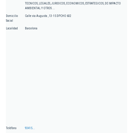
TECNICOS, LEGALES, JURIDICOS, ECONOMICOS, ESTRATEGICOS, DE IMPACTO
AMBIENTAL Y OTROS ...
Domicilio
Calle via Augusta , 13 -15 DPCHO 602
Social
Localidad
Barcelona
Teléfono
93415...