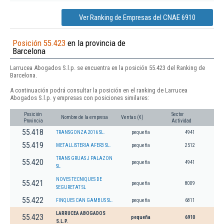
Ver Ranking de Empresas del CNAE 6910
Posición 55.423
en la provincia de
Barcelona
Larrucea Abogados S.l.p. se encuentra en la posición 55.423 del Ranking de
Barcelona.
A continuación podrá consultar la posición en el ranking de Larrucea
Abogados S.l.p. y empresas con posiciones similares:
Posición
Sector
Nombre de la empresa
Ventas (€)
Provincia
Actividad
55.418
TRANSGONZA 2016 SL.
pequeña
4941
55.419
METALLISTERIA AFER3 SL.
pequeña
2512
TRANS GRUAS J PALAZON
55.420
pequeña
4941
SL
NOVES TECNIQUES DE
55.421
pequeña
8009
SEGURETAT SL
55.422
FINQUES CAN GAMBUS SL.
pequeña
6811
LARRUCEA ABOGADOS
55.423
pequeña
6910
S.L.P.