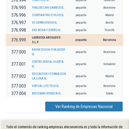
376.994
TOROTOJO SL
pequeña
Castellon
376.995
FINQUES CAN GAMBUS SL.
pequeña
Barcelona
376.996
CONSTANTINO E HIJOS SL
pequeña
Madrid
376.997
VO DERMOVISION SL.
pequeña
Sevilla
376.998
DKD MODA Y DISEÑO SL.
pequeña
Tenerife
LARRUCEA ABOGADOS
376.999
pequeña
Barcelona
S.L.P.
BAYNE SCHON FURLINGER
377.000
pequeña
Barcelona
SL
CENTRO DENTAL HUERTA
377.001
pequeña
Valladolid
SL.
EDUCACION Y FORMACION
377.002
pequeña
Madrid
LA LUNA SL
377.003
VIRTUAL LIFE TECH SL
pequeña
Barcelona
377.004
BRICOMAX SONSECA SL.
pequeña
Toledo
Ver Ranking de Empresas Nacional
Todo el contenido de ranking-empresas.eleconomista.es y toda la información de