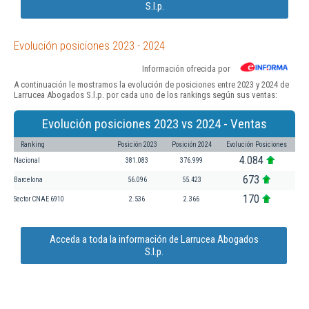
S.l.p.
Evolución posiciones 2023 - 2024
Información ofrecida por
A continuación le mostramos la evolución de posiciones entre 2023 y 2024 de
Larrucea Abogados S.l.p. por cada uno de los rankings según sus ventas:
Evolución posiciones 2023 vs 2024 - Ventas
Ranking
Posición 2023
Posición 2024
Evolución Posiciones
4.084
Nacional
381.083
376.999
673
Barcelona
56.096
55.423
170
Sector CNAE 6910
2.536
2.366
Acceda a toda la información de Larrucea Abogados
S.l.p.