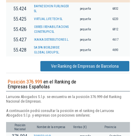
BAYNE SCHON FURLINGER
55.424
pequeña
6832
SL
55.425
VIRTUAL LIFE TECH SL
pequeña
6220
OBRES I REHABILITACIONS
55.426
pequeña
6812
CONSTRUPIC SL
55.427
IKAIKA DISTRIBUTIONS S.L.
pequeña
4617
SA SPA WORLDWIDE
55.428
pequeña
4690
GLOBAL GROUP SL.
Ver Ranking de Empresas de Barcelona
Posición 376.999
en el Ranking de
Empresas Españolas
Larrucea Abogados S.l.p. se encuentra en la posición 376.999 del Ranking
Nacional de Empresas.
A continuación podrá consultar la posición en el ranking de Larrucea
Abogados S.l.p. y empresas con posiciones similares:
Posición
Nombre de la empresa
Ventas (€)
Provincia
Nacional