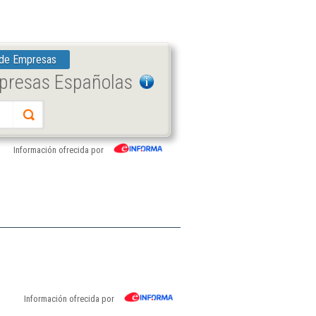
 de Empresas
mpresas Españolas
Información ofrecida por
Información ofrecida por