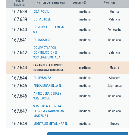
Posición
Nombre de la empresa
Ventas (€)
Provincia
Nacional
167.638
CELTIPOL SL
mediana
Orense
167.639
UCI -AUTO SL.
mediana
Palencia
COMERCIAL BIGAMI RMG
167.640
mediana
Pontevedra
SLU
167.641
CURACAO SL
mediana
Barcelona
COMPACT SAFOR
167.642
CONSTRUCCIONES
mediana
Valencia
SOCIEDAD LIMITADA.
LAVANDERIA TECNICO
167.643
mediana
Madrid
INDUSTRIAL COBOS SL
167.644
CUDEMAN SA
mediana
Albacete
167.645
FINCA SERRADILLA SL.
mediana
Salamanca
ANTEQUERA OBRAS Y
167.646
mediana
Barcelona
SERVICIOS SL.
SERVICIO ASISTENCIA
167.647
TECNICA Y GARANTIAS
mediana
Barcelona
MAIZEN S.L.
167.648
MONTAJES METALINAR SL.
mediana
Burgos