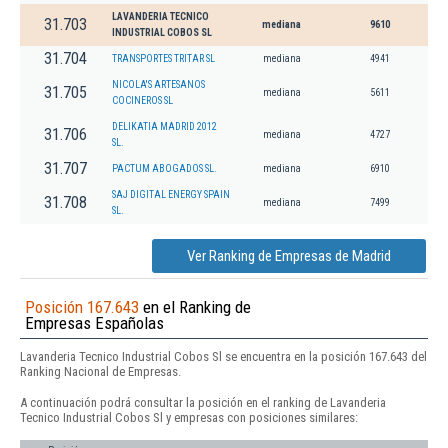
LAVANDERIA TECNICO
31.703
mediana
9610
INDUSTRIAL COBOS SL
31.704
TRANSPORTES TRITAR SL
mediana
4941
NICOLA'S ARTESANOS
31.705
mediana
5611
COCINEROS SL
DELIKATIA MADRID 2012
31.706
mediana
4727
SL.
31.707
PACTUM ABOGADOS SL.
mediana
6910
SAJ DIGITAL ENERGY SPAIN
31.708
mediana
7499
SL.
Ver Ranking de Empresas de Madrid
Posición 167.643
en el Ranking de
Empresas Españolas
Lavanderia Tecnico Industrial Cobos Sl se encuentra en la posición 167.643 del
Ranking Nacional de Empresas.
A continuación podrá consultar la posición en el ranking de Lavanderia
Tecnico Industrial Cobos Sl y empresas con posiciones similares: