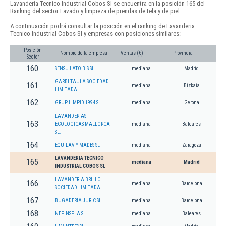
Lavanderia Tecnico Industrial Cobos Sl se encuentra en la posición 165 del
Ranking del sector Lavado y limpieza de prendas de tela y de piel.
A continuación podrá consultar la posición en el ranking de Lavanderia
Tecnico Industrial Cobos Sl y empresas con posiciones similares:
Posición
Nombre de la empresa
Ventas (€)
Provincia
Sector
160
SENSU LATO BIS SL
mediana
Madrid
GARBI TAULA SOCIEDAD
161
mediana
Bizkaia
LIMITADA.
162
GRUP LIMPID 1994 SL.
mediana
Gerona
LAVANDERIAS
163
ECOLOGICAS MALLORCA
mediana
Baleares
SL.
164
EQUILAV Y MADES SL
mediana
Zaragoza
LAVANDERIA TECNICO
165
mediana
Madrid
INDUSTRIAL COBOS SL
LAVANDERIA BRILLO
166
mediana
Barcelona
SOCIEDAD LIMITADA.
167
BUGADERIA JURIC SL
mediana
Barcelona
168
NEPINSPLA SL
mediana
Baleares