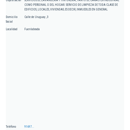
Objeto Social
SERVICIOS DE LAVANDERIA Y TINTORERIA, TANTO DE CARACTER INDUSTRIAL
COMO PERSONAL O DEL HOGAR. SERVICIO DE LIMPIEZA DE TODA CLASE DE
EDIFICIOS, LOCALES, VIVIENDAS; ES DECIR, INMUEBLES EN GENERAL
Domicilio
Calle de Uruguay , 3
Social
Localidad
Fuenlabrada
Teléfono
91697...