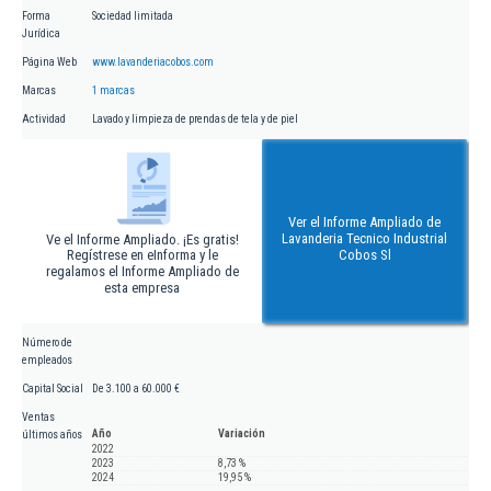
Forma
Sociedad limitada
Jurídica
Página Web
www.lavanderiacobos.com
Marcas
1 marcas
Actividad
Lavado y limpieza de prendas de tela y de piel
Ver el Informe Ampliado de
Lavanderia Tecnico Industrial
Ve el Informe Ampliado. ¡Es gratis!
Regístrese en eInforma y le
Cobos Sl
regalamos el Informe Ampliado de
esta empresa
Número de
empleados
Capital Social
De 3.100 a 60.000 €
Ventas
Año
Variación
últimos años
2022
2023
8,73 %
2024
19,95 %