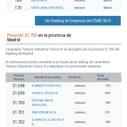
169
LAVINTRES SL
mediana
Madrid
170
CASTELLANA LIMP 2003 SL
mediana
Madrid
Ver Ranking de Empresas del CNAE 9610
Posición 31.703
en la provincia de
Madrid
Lavanderia Tecnico Industrial Cobos Sl se encuentra en la posición 31.703 del
Ranking de Madrid.
A continuación podrá consultar la posición en el ranking de Lavanderia
Tecnico Industrial Cobos Sl y empresas con posiciones similares:
Posición
Sector
Nombre de la empresa
Ventas (€)
Provincia
Actividad
31.698
DURBANITY EVENTOS SL.
mediana
7722
31.699
GRUAS EL CHOQUE SL
mediana
4941
INTEGRAL MEDIA
31.700
mediana
7499
PROJECTS SL.
31.701
GRAFICWORK XXI SL.
mediana
7311
EL NENE DEL GLOBO ROJO
31.702
mediana
7420
SL.