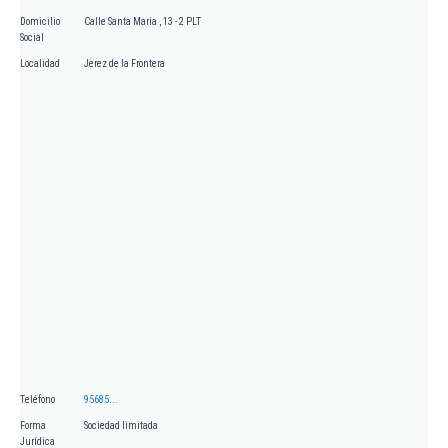
Domicilio
Calle Santa Maria , 13 - 2 PLT
Social
Localidad
Jerez de la Frontera
Teléfono
95685...
Forma
Sociedad limitada
Jurídica