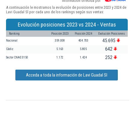
Información ofrecida por
A continuación le mostramos la evolución de posiciones entre 2023 y 2024 de
Lavi Guadal Sl por cada uno de los rankings según sus ventas:
Evolución posiciones 2023 vs 2024 - Ventas
Ranking
Posición 2023
Posición 2024
Evolución Posiciones
45.695
Nacional
359.008
404.703
642
Cádiz
5.163
5.805
252
Sector CNAE 0150
1.172
1.424
Acceda a toda la información de Lavi Guadal Sl