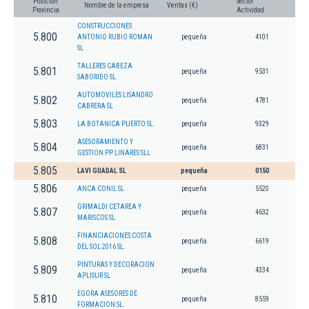
Posición
Sector
Nombre de la empresa
Ventas (€)
Provincia
Actividad
CONSTRUCCIONES
5.800
ANTONIO RUBIO ROMAN
pequeña
4101
SL
TALLERES CABEZA
5.801
pequeña
9531
SABORIDO SL.
AUTOMOVILES LISANDRO
5.802
pequeña
4781
CABRERA SL
5.803
LA BOTANICA PUERTO SL.
pequeña
9329
ASESORAMIENTO Y
5.804
pequeña
6831
GESTION PP LINARES SLL
5.805
LAVI GUADAL SL
pequeña
0150
5.806
ANCA CONIL SL
pequeña
5520
GRIMALDI CETAREA Y
5.807
pequeña
4632
MARISCOS SL.
FINANCIACIONES COSTA
5.808
pequeña
6619
DEL SOL 2016 SL.
PINTURAS Y DECORACION
5.809
pequeña
4334
APLISUR SL
EGORA ASESORES DE
5.810
pequeña
8559
FORMACION SL.