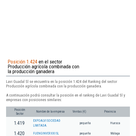
Posición 1.424
en el sector
Producción agrícola combinada con
la producción ganadera
Lavi Guadal Sl se encuentra en la posición 1.424 del Ranking del sector
Producción agrícola combinada con la producción ganadera.
A continuación podrá consultar la posición en el ranking de Lavi Guadal Sl y
empresas con posiciones similares:
Posición
Nombre de la empresa
Ventas (€)
Provincia
Sector
EXPOALVI SOCIEDAD
1.419
pequeña
Huesca
LIMITADA.
1.420
FUENGINVER XXI SL
pequeña
Málaga