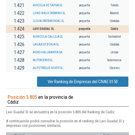
1.421
AVICOLA DE TAPIAS SL
pequeña
Toledo
1.422
LONG WALK FARMING SL.
pequeña
Madrid
1.423
CLIVIA PATRIMONIAL SL.
pequeña
Córdoba
1.424
LAVI GUADAL SL
pequeña
Cádiz
1.425
AGRICOLA CALLEJA SL
pequeña
Valladolid
1.426
LAGAR DE BORJA SL
pequeña
Córdoba
1.427
AGRO-VALLMANYA SA
pequeña
Lérida
1.428
MJTERCEROS SL.
pequeña
Salamanca
1.429
ALPOTREQUE NORTE SL.
pequeña
Cáceres
Ver Ranking de Empresas del CNAE 0150
Posición 5.805
en la provincia de
Cádiz
Lavi Guadal Sl se encuentra en la posición 5.805 del Ranking de Cádiz.
A continuación podrá consultar la posición en el ranking de Lavi Guadal Sl y
empresas con posiciones similares: