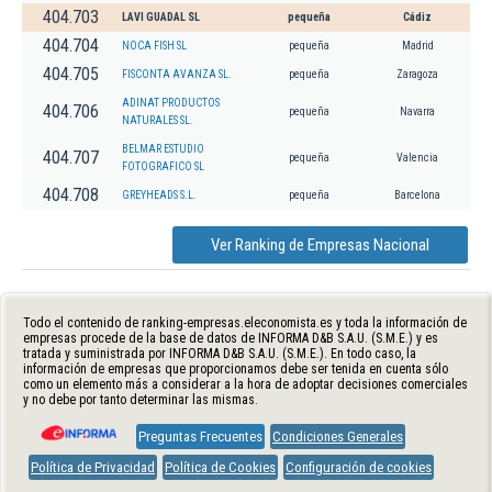
404.703
LAVI GUADAL SL
pequeña
Cádiz
404.704
NOCA FISH SL
pequeña
Madrid
404.705
FISCONTA AVANZA SL.
pequeña
Zaragoza
ADINAT PRODUCTOS
404.706
pequeña
Navarra
NATURALES SL.
BELMAR ESTUDIO
404.707
pequeña
Valencia
FOTOGRAFICO SL
404.708
GREYHEADS S.L.
pequeña
Barcelona
Ver Ranking de Empresas Nacional
Todo el contenido de ranking-empresas.eleconomista.es y toda la información de
empresas procede de la base de datos de INFORMA D&B S.A.U. (S.M.E.) y es
tratada y suministrada por INFORMA D&B S.A.U. (S.M.E.). En todo caso, la
información de empresas que proporcionamos debe ser tenida en cuenta sólo
como un elemento más a considerar a la hora de adoptar decisiones comerciales
y no debe por tanto determinar las mismas.
Preguntas Frecuentes
Condiciones Generales
Política de Privacidad
Política de Cookies
Configuración de cookies