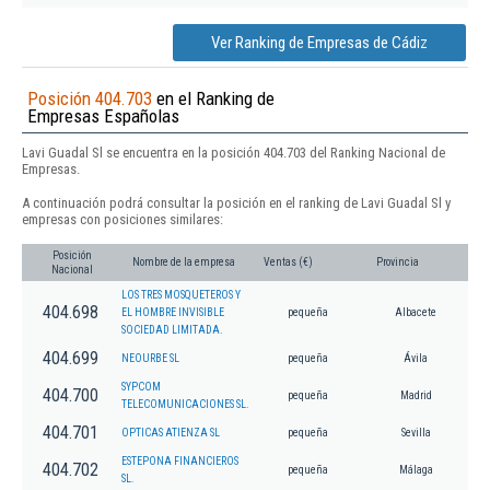
Ver Ranking de Empresas de Cádiz
Posición 404.703
en el Ranking de
Empresas Españolas
Lavi Guadal Sl se encuentra en la posición 404.703 del Ranking Nacional de
Empresas.
A continuación podrá consultar la posición en el ranking de Lavi Guadal Sl y
empresas con posiciones similares:
Posición
Nombre de la empresa
Ventas (€)
Provincia
Nacional
LOS TRES MOSQUETEROS Y
404.698
EL HOMBRE INVISIBLE
pequeña
Albacete
SOCIEDAD LIMITADA.
404.699
NEOURBE SL
pequeña
Ávila
SYPCOM
404.700
pequeña
Madrid
TELECOMUNICACIONES SL.
404.701
OPTICAS ATIENZA SL
pequeña
Sevilla
ESTEPONA FINANCIEROS
404.702
pequeña
Málaga
SL.