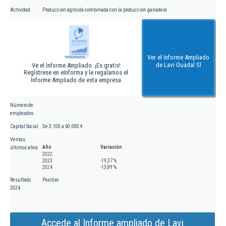
Actividad
Producción agrícola combinada con la producción ganadera
Ver el Informe Ampliado
de Lavi Guadal Sl
Ve el Informe Ampliado. ¡Es gratis!
Regístrese en eInforma y le regalamos el
Informe Ampliado de esta empresa
Número de
empleados
Capital Social
De 3.100 a 60.000 €
Ventas
Año
Variación
últimos años
2022
2023
-19,37 %
2024
-13,89 %
Resultado
Positivo
2024
Accede al Informe ampliado de Lavi