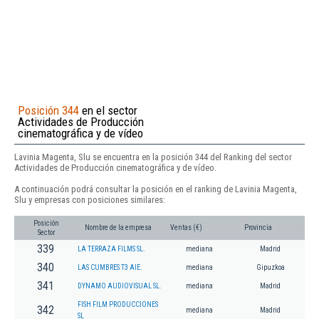
Posición 344
en el sector
Actividades de Producción
cinematográfica y de vídeo
Lavinia Magenta, Slu se encuentra en la posición 344 del Ranking del sector
Actividades de Producción cinematográfica y de vídeo.
A continuación podrá consultar la posición en el ranking de Lavinia Magenta,
Slu y empresas con posiciones similares:
Posición
Nombre de la empresa
Ventas (€)
Provincia
Sector
339
LA TERRAZA FILMS SL.
mediana
Madrid
340
LAS CUMBRES T3 AIE.
mediana
Gipuzkoa
341
DYNAMO AUDIOVISUAL SL.
mediana
Madrid
FISH FILM PRODUCCIONES
342
mediana
Madrid
SL