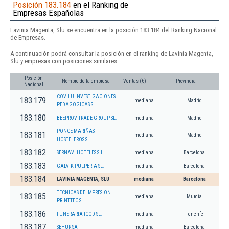
Posición 183.184
en el Ranking de
Empresas Españolas
Lavinia Magenta, Slu se encuentra en la posición 183.184 del Ranking Nacional
de Empresas.
A continuación podrá consultar la posición en el ranking de Lavinia Magenta,
Slu y empresas con posiciones similares:
Posición
Nombre de la empresa
Ventas (€)
Provincia
Nacional
COVILU INVESTIGACIONES
183.179
mediana
Madrid
PEDAGOGICAS SL
183.180
BEEPROV TRADE GROUP SL.
mediana
Madrid
PONCE MARIÑAS
183.181
mediana
Madrid
HOSTELEROS SL.
183.182
SERNAVI HOTELES S.L.
mediana
Barcelona
183.183
GALVIK PULPERIA SL.
mediana
Barcelona
183.184
LAVINIA MAGENTA, SLU
mediana
Barcelona
TECNICAS DE IMPRESION
183.185
mediana
Murcia
PRINTTEC SL.
183.186
FUNERARIA ICOD SL.
mediana
Tenerife
183.187
SEHUR SA
mediana
Barcelona