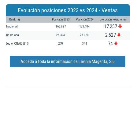
Evolución posiciones 2023 vs 2024 - Ventas
Ranking
Posición 2023
Posición 2024
Evolución Posiciones
17.257
Nacional
165.927
183.184
2.527
Barcelona
25.493
28.020
74
Sector CNAE 5915
270
344
Acceda a toda la información de Lavinia Magenta, Slu