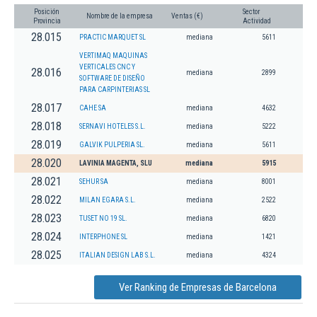
Posición
Sector
Nombre de la empresa
Ventas (€)
Provincia
Actividad
28.015
PRACTIC MARQUET SL
mediana
5611
VERTIMAQ MAQUINAS
VERTICALES CNC Y
28.016
mediana
2899
SOFTWARE DE DISEÑO
PARA CARPINTERIAS SL
28.017
CAHE SA
mediana
4632
28.018
SERNAVI HOTELES S.L.
mediana
5222
28.019
GALVIK PULPERIA SL.
mediana
5611
28.020
LAVINIA MAGENTA, SLU
mediana
5915
28.021
SEHUR SA
mediana
8001
28.022
MILAN EGARA S.L.
mediana
2522
28.023
TUSET NO 19 SL.
mediana
6820
28.024
INTERPHONE SL
mediana
1421
28.025
ITALIAN DESIGN LAB S.L.
mediana
4324
Ver Ranking de Empresas de Barcelona