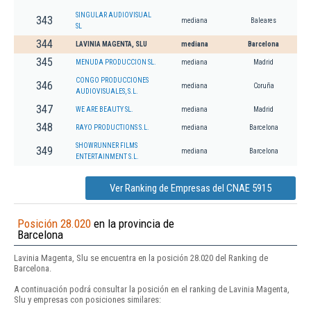
SINGULAR AUDIOVISUAL
343
mediana
Baleares
SL
344
LAVINIA MAGENTA, SLU
mediana
Barcelona
345
MENUDA PRODUCCION SL.
mediana
Madrid
CONGO PRODUCCIONES
346
mediana
Coruña
AUDIOVISUALES, S.L.
347
WE ARE BEAUTY SL.
mediana
Madrid
348
RAYO PRODUCTIONS S.L.
mediana
Barcelona
SHOWRUNNER FILMS
349
mediana
Barcelona
ENTERTAINMENT S.L.
Ver Ranking de Empresas del CNAE 5915
Posición 28.020
en la provincia de
Barcelona
Lavinia Magenta, Slu se encuentra en la posición 28.020 del Ranking de
Barcelona.
A continuación podrá consultar la posición en el ranking de Lavinia Magenta,
Slu y empresas con posiciones similares: