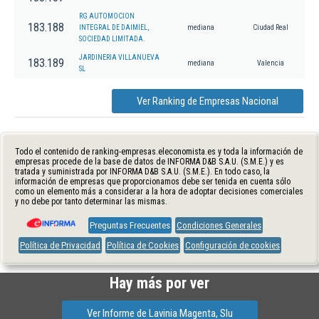
RG AUTOMOCION
183.188
INTEGRAL DE DAIMIEL,
mediana
Ciudad Real
SOCIEDAD LIMITADA.
JARDINERIA VILLANUEVA
183.189
mediana
Valencia
SL
Ver Ranking de Empresas Nacional
Todo el contenido de ranking-empresas.eleconomista.es y toda la información de
empresas procede de la base de datos de INFORMA D&B S.A.U. (S.M.E.) y es
tratada y suministrada por INFORMA D&B S.A.U. (S.M.E.). En todo caso, la
información de empresas que proporcionamos debe ser tenida en cuenta sólo
como un elemento más a considerar a la hora de adoptar decisiones comerciales
y no debe por tanto determinar las mismas.
Preguntas Frecuentes
Condiciones Generales
Política de Privacidad
Política de Cookies
Configuración de cookies
Hay más por ver
Ver Informe de Lavinia Magenta, Slu