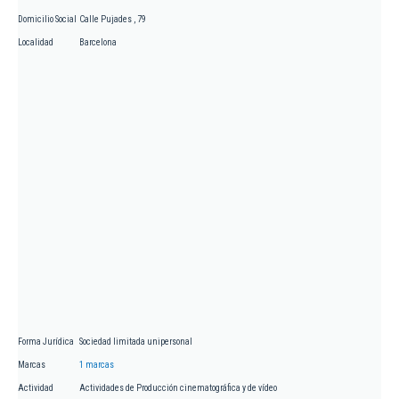
Domicilio Social
Calle Pujades , 79
Localidad
Barcelona
Forma Jurídica
Sociedad limitada unipersonal
Marcas
1 marcas
Actividad
Actividades de Producción cinematográfica y de vídeo