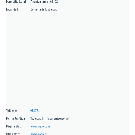
Domicilio Social
Avenida fama , 66 - 72
Localidad
Cornella de Llobregat
Teléfono
93377...
Forma Jurídica
Sociedad limitada unipersonal
Página Web
www.laygo.com
Otras Webs
www.laygo.es