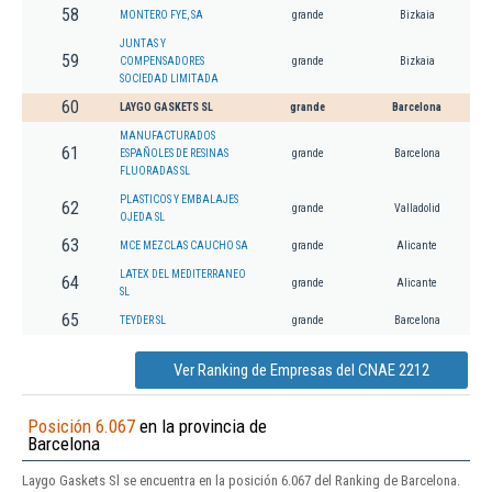
58
MONTERO FYE, SA
grande
Bizkaia
JUNTAS Y
59
COMPENSADORES
grande
Bizkaia
SOCIEDAD LIMITADA
60
LAYGO GASKETS SL
grande
Barcelona
MANUFACTURADOS
61
ESPAÑOLES DE RESINAS
grande
Barcelona
FLUORADAS SL
PLASTICOS Y EMBALAJES
62
grande
Valladolid
OJEDA SL
63
MCE MEZCLAS CAUCHO SA
grande
Alicante
LATEX DEL MEDITERRANEO
64
grande
Alicante
SL
65
TEYDER SL
grande
Barcelona
Ver Ranking de Empresas del CNAE 2212
Posición 6.067
en la provincia de
Barcelona
Laygo Gaskets Sl se encuentra en la posición 6.067 del Ranking de Barcelona.