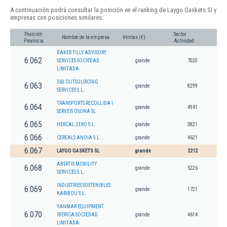
A continuación podrá consultar la posición en el ranking de Laygo Gaskets Sl y
empresas con posiciones similares:
Posición
Sector
Nombre de la empresa
Ventas (€)
Provincia
Actividad
BAKER TILLY ADVISORY
6.062
SERVICES SOCIEDAD
grande
7020
LIMITADA.
360 OUTSOURCING
6.063
grande
8299
SERVICES S.L.
TRANSPORTS RECOLLIDA I
6.064
grande
4941
SERVEIS OSONA SL
6.065
HERCAL ZERO S.L.
grande
3821
6.066
CEREALS ANOIA S.L.
grande
4621
6.067
LAYGO GASKETS SL
grande
2212
ABERTIS MOBILITY
6.068
grande
5226
SERVICES S.L.
INDUSTRIES SOSTENIBLES
6.069
grande
1721
KARIBOU S.L.
YANMAR EQUIPMENT
6.070
IBERICA SOCIEDAD
grande
4614
LIMITADA.