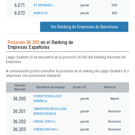
6.071
R T ESPINAR S.L.
grande
3320
6.072
AIRNOU SL
grande
4322
Ver Ranking de Empresas de Barcelona
Posición 36.205
en el Ranking de
Empresas Españolas
Laygo Gaskets Sl se encuentra en la posición 36.205 del Ranking Nacional de
Empresas.
A continuación podrá consultar la posición en el ranking de Laygo Gaskets Sl y
empresas con posiciones similares:
Posición
Nombre de la empresa
Ventas (€)
Provincia
Nacional
HUBER TECHNOLOGY
36.200
grande
Madrid
ESPAÑA SL
TRANSPORTS RECOLLIDA I
36.201
grande
Barcelona
SERVEIS OSONA SL
36.202
HERCAL ZERO S.L.
grande
Barcelona
36.203
CEREALS ANOIA S.L.
grande
Barcelona