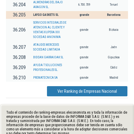
ALMENDRAS DEL BAJO
36.204
6.700.709
Teruel
ARAGON SL.
36.205
LAYGO GASKETS SL
grande
Barcelona
SERVICIOS INTEGRALES DE
ATENCION AL CLIENTE Y
36.206
grande
Bizkaia
VENTAS XUPERA XXI
SOCIEDAD ANONIMA
ATAUDES MERCEDES
36.207
grande
Jaén
SOCIEDAD LIMITADA
36.208
BIDEAN GARRAIOAK SL
grande
Gipuzkoa
AYUDA T SOLUCIONES
36.209
grande
Cádiz
PROFESIONALES SL.
36.210
PREMATECNICA SA
grande
Madrid
Ver Ranking de Empresas Nacional
Todo el contenido de ranking-empresas.eleconomista.es y toda la información de
empresas procede de la base de datos de INFORMA D&B S.A.U. (S.M.E.) y es
tratada y suministrada por INFORMA D&B S.A.U. (S.M.E.). En todo caso, la
información de empresas que proporcionamos debe ser tenida en cuenta sólo
como un elemento más a considerar a la hora de adoptar decisiones comerciales
y no debe por tanto determinar las mismas.