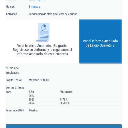
Marcas
3 marcas
Actividad
Fabricación de otros productos de caucho
Ver el Informe Ampliado
de Laygo Gaskets Sl
Ve el Informe Ampliado. ¡Es gratis!
Regístrese en eInforma y le regalamos el
Informe Ampliado de esta empresa
Número de
empleados
Capital Social
Mayor de 60.000 €
Ventas últimos
Año
Variación
años
2022
2023
0,72 %
2024
-15,03 %
Resultado 2024
Positivo