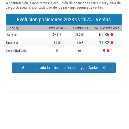
A continuación le mostramos la evolución de posiciones entre 2023 y 2024 de
Laygo Gaskets Sl por cada uno de los rankings según sus ventas:
Evolución posiciones 2023 vs 2024 - Ventas
Ranking
Posición 2023
Posición 2024
Evolución Posiciones
6.586
Nacional
29.619
36.205
1.032
Barcelona
5.035
6.067
8
Sector CNAE 2212
52
60
Acceda a toda la información de Laygo Gaskets Sl