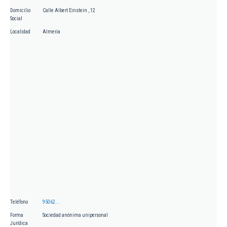
Domicilio
Calle Albert Einstein , 12
Social
Localidad
Almeria
Teléfono
95062...
Forma
Sociedad anónima unipersonal
Jurídica