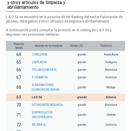
y otros artículos de limpieza y
abrillantamiento
L & D Sa se encuentra en la posición 69 del Ranking del sector Fabricación de
jabones, detergentes y otros artículos de limpieza y abrillantamiento.
A continuación podrá consultar la posición en el ranking de L & D Sa y
empresas con posiciones similares:
Posición
Nombre de la empresa
Ventas (€)
Provincia
Sector
64
ZORELOR SA
grande
Arava,Álava
65
LIMPLAS SA
grande
Tarragona
66
TECLIM QUIMICA SL
grande
Barcelona
67
Y JOSAMI SA
grande
Valencia
ELABORACIONES
68
grande
Málaga
QUIMICAS DEL SUR SA
69
L & D SA
grande
Almería
70
DETERGENTES IBERJAS SL
grande
Barcelona
SUBPRODUCTOS
71
grande
Córdoba
INDUSTRIALES SL
72
RACRISA SL
grande
Valencia