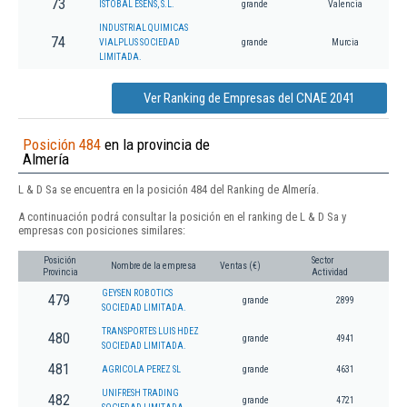
73
ISTOBAL ESENS, S.L.
grande
Valencia
INDUSTRIAL QUIMICAS
74
VIALPLUS SOCIEDAD
grande
Murcia
LIMITADA.
Ver Ranking de Empresas del CNAE 2041
Posición 484
en la provincia de
Almería
L & D Sa se encuentra en la posición 484 del Ranking de Almería.
A continuación podrá consultar la posición en el ranking de L & D Sa y
empresas con posiciones similares:
Posición
Sector
Nombre de la empresa
Ventas (€)
Provincia
Actividad
GEYSEN ROBOTICS
479
grande
2899
SOCIEDAD LIMITADA.
TRANSPORTES LUIS HDEZ
480
grande
4941
SOCIEDAD LIMITADA.
481
AGRICOLA PEREZ SL
grande
4631
UNIFRESH TRADING
482
grande
4721