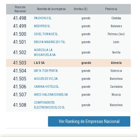
Posición
Nombre de la empresa
Ventas (€)
Provincia
Nacional
41.498
PACHON 3 SL.
grande
Córdoba
41.499
MEDIPEIX SL
grande
Baleares
41.500
ODIEL TOWAGE SL.
grande
Palmas (las)
41.501
SIBUYA MADRID 2017 SL.
grande
León
AGRICOLA LA
41.502
grande
Sevilla
MOGAYUELA SA
41.503
L & D SA
grande
Almería
41.504
SAT N 7128 PENTA
grande
Valencia
41.505
AIGUES DE VIC, SA
grande
Barcelona
41.506
CARINA HOTELS SL.
grande
Cantabria
41.507
ARCO VALORACIONES, SA
grande
Murcia
COMPONENTES
41.508
grande
Barcelona
ELECTRONICOS ELCO SL
Ver Ranking de Empresas Nacional