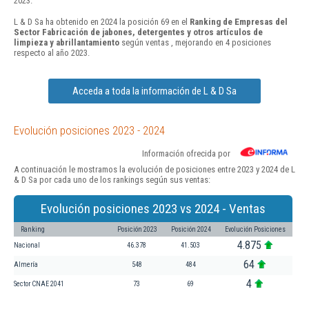
2023.
L & D Sa ha obtenido en 2024 la posición 69 en el
Ranking de Empresas del
Sector Fabricación de jabones, detergentes y otros artículos de
limpieza y abrillantamiento
según ventas , mejorando en 4 posiciones
respecto al año 2023.
Acceda a toda la información de L & D Sa
Evolución posiciones 2023 - 2024
Información ofrecida por
A continuación le mostramos la evolución de posiciones entre 2023 y 2024 de L
& D Sa por cada uno de los rankings según sus ventas:
Evolución posiciones 2023 vs 2024 - Ventas
Ranking
Posición 2023
Posición 2024
Evolución Posiciones
4.875
Nacional
46.378
41.503
64
Almería
548
484
4
Sector CNAE 2041
73
69