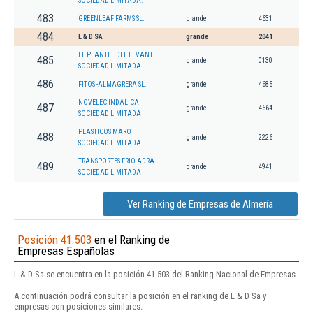
SOCIEDAD LIMITADA.
483
GREENLEAF FARMS SL.
grande
4631
484
L & D SA
grande
2041
EL PLANTEL DEL LEVANTE
485
grande
0130
SOCIEDAD LIMITADA.
486
FITOS -ALMAGRERA SL.
grande
4685
NOVELEC INDALICA
487
grande
4664
SOCIEDAD LIMITADA
PLASTICOS MARO
488
grande
2226
SOCIEDAD LIMITADA.
TRANSPORTES FRIO ADRA
489
grande
4941
SOCIEDAD LIMITADA
Ver Ranking de Empresas de Almería
Posición 41.503
en el Ranking de
Empresas Españolas
L & D Sa se encuentra en la posición 41.503 del Ranking Nacional de Empresas.
A continuación podrá consultar la posición en el ranking de L & D Sa y
empresas con posiciones similares: