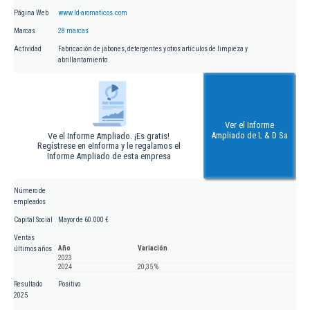
Página Web
www.ld-aromaticos.com
Marcas
28 marcas
Actividad
Fabricación de jabones, detergentes y otros artículos de limpieza y
abrillantamiento
Ver el Informe
Ampliado de L & D Sa
Ve el Informe Ampliado. ¡Es gratis!
Regístrese en eInforma y le regalamos el
Informe Ampliado de esta empresa
Número de
empleados
Capital Social
Mayor de 60.000 €
Ventas
Año
Variación
últimos años
2023
2024
20,35 %
Resultado
Positivo
2025