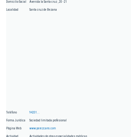
Domicilio Social
Avenida la Santa cruz , 20 - 21
Localidad
Santa cruz de Bezana
Teléfono
94201...
Forma Jurídica
Sociedad limitada profesional
Página Web
www.perezcarro.com
Actividad
Actividades de otras especialidades médicas