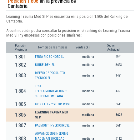
Posición 1.806
en la provincia de
Cantabria
Learning Trauma Med Sl P se encuentra en la posición 1.806 del Ranking de
Cantabria.
A continuación podrá consultar la posición en el ranking de Learning Trauma
Med Sl P y empresas con posiciones similares:
Posición
Sector
Nombre de la empresa
Ventas (€)
Provincia
Actividad
1.801
FERSA RIO SONORO SL
mediana
4941
1.802
BUIBELDEN, SL.
mediana
8623
DISEÑO DE PRODUCTO
1.803
mediana
1421
TECNICO SL.
TESAT
1.804
TELECOMUNICACIONES
mediana
4321
SOCIEDAD LIMITADA.
1.805
GONZALEZ Y VITORERO SL.
mediana
5611
LEARNING TRAUMA MED
1.806
mediana
8622
SL P
1.807
PALMONT INVERTORRE SL.
mediana
5611
ADVANCE ENGINEERING
1.808
MADEMAN SOCIEDAD
mediana
7112