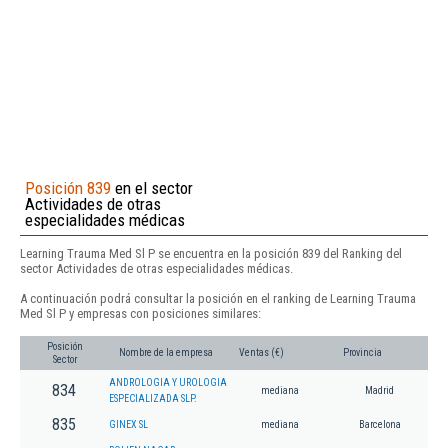
Posición 839
en el sector
Actividades de otras
especialidades médicas
Learning Trauma Med Sl P se encuentra en la posición 839 del Ranking del
sector Actividades de otras especialidades médicas.
A continuación podrá consultar la posición en el ranking de Learning Trauma
Med Sl P y empresas con posiciones similares:
Posición
Nombre de la empresa
Ventas (€)
Provincia
Sector
ANDROLOGIA Y UROLOGIA
834
mediana
Madrid
ESPECIALIZADA SLP.
835
GINEX SL
mediana
Barcelona