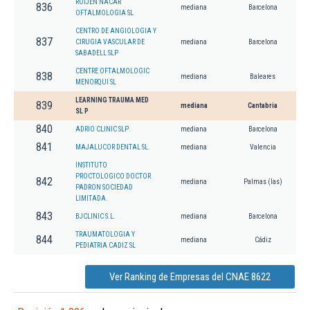
ROIJEN NACAR
836
mediana
Barcelona
OFTALMOLOGIA SL
CENTRO DE ANGIOLOGIA Y
837
CIRUGIA VASCULAR DE
mediana
Barcelona
SABADELL SLP
CENTRE OFTALMOLOGIC
838
mediana
Baleares
MENORQUI SL
LEARNING TRAUMA MED
839
mediana
Cantabria
SL P
840
ADRIO CLINIC SLP
mediana
Barcelona
841
MAJALUCOR DENTAL SL.
mediana
Valencia
INSTITUTO
PROCTOLOGICO DOCTOR
842
mediana
Palmas (las)
PADRON SOCIEDAD
LIMITADA.
843
BJCLINIC S.L.
mediana
Barcelona
TRAUMATOLOGIA Y
844
mediana
Cádiz
PEDIATRIA CADIZ SL
Ver Ranking de Empresas del CNAE 8622