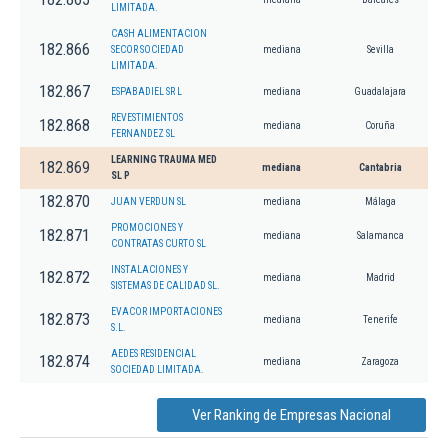
LIMITADA.
CASH ALIMENTACION
182.866
SECOR SOCIEDAD
mediana
Sevilla
LIMITADA.
182.867
ESPABADIEL SR L
mediana
Guadalajara
REVESTIMIENTOS
182.868
mediana
Coruña
FERNANDEZ SL
LEARNING TRAUMA MED
182.869
mediana
Cantabria
SL P
182.870
JUAN VERDUN SL
mediana
Málaga
PROMOCIONES Y
182.871
mediana
Salamanca
CONTRATAS CURTO SL
INSTALACIONES Y
182.872
mediana
Madrid
SISTEMAS DE CALIDAD SL.
EVACOR IMPORTACIONES
182.873
mediana
Tenerife
S.L.
AEDES RESIDENCIAL
182.874
mediana
Zaragoza
SOCIEDAD LIMITADA.
Ver Ranking de Empresas Nacional