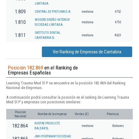
LIMITADA.
1.809
CENTRAL DE PINTURAS S.A.
mediana
4752
MODERE DISEÑO INTERIOR
1.810
mediana
4755
SOCIEDAD LIMITADA.
INSTITUTO DENTAL
1.811
mediana
8623
CANTABRIA SL
Ver Ranking de Empresas de Cantabria
Posición 182.869
en el Ranking de
Empresas Españolas
Learning Trauma Med Sl P se encuentra en la posición 182.869 del Ranking
Nacional de Empresas.
A continuación podrá consultar la posición en el ranking de Learning Trauma
Med Sl P y empresas con posiciones similares:
Posición
Nombre de la empresa
Ventas (€)
Provincia
Nacional
NOSTRE PRODUCTE
182.864
mediana
Baleares
BALEAR SL
JMH PORTMANY SOCIEDAD
182.865
mediana
Baleares