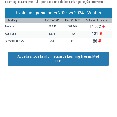
Learning Trauma Med Sl P por cada uno de los rankings según sus ventas:
Evolución posiciones 2023 vs 2024 - Ventas
Ranking
Posición 2023
Posición 2024
Evolución Posiciones
14.022
Nacional
168.847
182.869
131
Cantabria
1.675
1.806
86
Sector CNAE 8622
753
839
Acceda a toda la información de Learning Trauma Med
Sl P