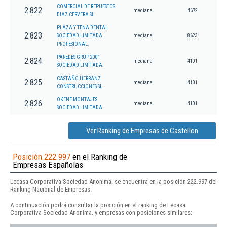
COMERCIAL DE REPUESTOS
2.822
mediana
4672
DIAZ CERVERA SL
PLAZA Y TENA DENTAL
2.823
SOCIEDAD LIMITADA
mediana
8623
PROFESIONAL.
PAREDES GRUP 2001
2.824
mediana
4101
SOCIEDAD LIMITADA.
CASTAÑO HERRANZ
2.825
mediana
4101
CONSTRUCCIONES SL.
OKENE MONTAJES
2.826
mediana
4101
SOCIEDAD LIMITADA.
Ver Ranking de Empresas de Castellon
Posición 222.997
en el Ranking de
Empresas Españolas
Lecasa Corporativa Sociedad Anonima. se encuentra en la posición 222.997 del
Ranking Nacional de Empresas.
A continuación podrá consultar la posición en el ranking de Lecasa
Corporativa Sociedad Anonima. y empresas con posiciones similares: