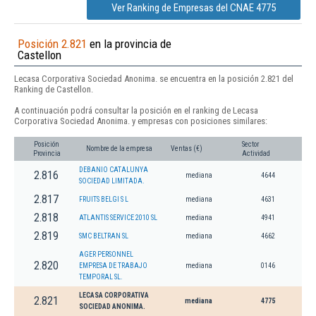
Ver Ranking de Empresas del CNAE 4775
Posición 2.821
en la provincia de
Castellon
Lecasa Corporativa Sociedad Anonima. se encuentra en la posición 2.821 del
Ranking de Castellon.
A continuación podrá consultar la posición en el ranking de Lecasa
Corporativa Sociedad Anonima. y empresas con posiciones similares:
Posición
Sector
Nombre de la empresa
Ventas (€)
Provincia
Actividad
DEBANIO CATALUNYA
2.816
mediana
4644
SOCIEDAD LIMITADA.
2.817
FRUITS BELGI S L
mediana
4631
2.818
ATLANTIS SERVICE 2010 SL
mediana
4941
2.819
SMC BELTRAN SL
mediana
4662
AGER PERSONNEL
2.820
EMPRESA DE TRABAJO
mediana
0146
TEMPORAL SL.
LECASA CORPORATIVA
2.821
mediana
4775
SOCIEDAD ANONIMA.