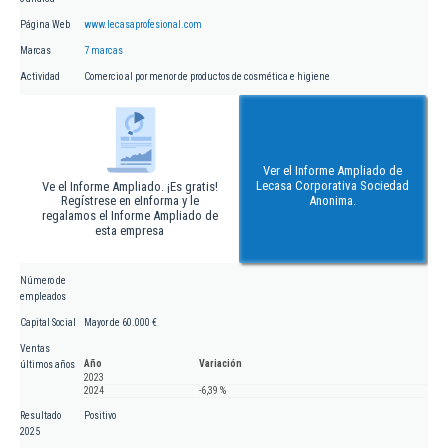
Página Web
www.lecasaprofesional.com
Marcas
7 marcas
Actividad
Comercio al por menor de productos de cosmética e higiene
Ver el Informe Ampliado de
Lecasa Corporativa Sociedad
Ve el Informe Ampliado. ¡Es gratis!
Regístrese en eInforma y le
Anonima.
regalamos el Informe Ampliado de
esta empresa
Número de
empleados
Capital Social
Mayor de 60.000 €
Ventas
Año
Variación
últimos años
2023
2024
-6,39 %
Resultado
Positivo
2025