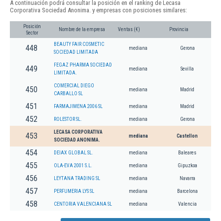
A continuación podrá consultar la posición en el ranking de Lecasa
Corporativa Sociedad Anonima. y empresas con posiciones similares:
Posición
Nombre de la empresa
Ventas (€)
Provincia
Sector
BEAUTY FAIR COSMETIC
448
mediana
Gerona
SOCIEDAD LIMITADA
FEGAZ PHARMA SOCIEDAD
449
mediana
Sevilla
LIMITADA.
COMERCIAL DIEGO
450
mediana
Madrid
CARBALLO SL
451
FARMAJIMENA 2006 SL
mediana
Madrid
452
ROLESTOR SL.
mediana
Gerona
LECASA CORPORATIVA
453
mediana
Castellon
SOCIEDAD ANONIMA.
454
DEIAX GLOBAL SL.
mediana
Baleares
455
OLA-EVA 2001 S.L.
mediana
Gipuzkoa
456
LEYTANA TRADING SL
mediana
Navarra
457
PERFUMERIA LYS SL
mediana
Barcelona
458
CENTORIA VALENCIANA SL
mediana
Valencia