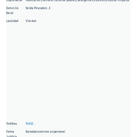
Objeto Social
Fabricación y venta al menor de jabones, detergentes y otros artículos de limpieza.
Domicilio
Senda Pescadors , 3
Social
Localidad
Vila-real
Teléfono
96452...
Forma
Sociedad anónima unipersonal
Jurídica