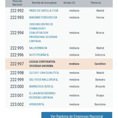
Posición
Nombre de la empresa
Ventas (€)
Provincia
Nacional
222.992
PASEO DE CASTILLA 15 SA
mediana
Madrid
222.993
MADERAS TORGUEDO SA
mediana
Orense
CIDDOMS CENTRO DE
FORMACION Y
222.994
CUALIFICACION
mediana
Murcia
PROFESIONAL SOCIEDAD
LIMITADA.
222.995
SALOHERMA SA
mediana
Madrid
222.996
AUTO PICAÑA SL
mediana
Valencia
LECASA CORPORATIVA
222.997
mediana
Castellon
SOCIEDAD ANONIMA.
222.998
CLC 3311 GAN QUALITY SL.
mediana
Madrid
222.999
DELI FOOD MALLORCA SL.
mediana
Baleares
223.000
MARISCOS EL RUSO SL
mediana
Alicante
EL LAGAR DE SEVERINO
223.001
mediana
Burgos
SOCIEDAD LIMITADA.
223.002
HYDRODRY SL.
mediana
Barcelona
Ver Ranking de Empresas Nacional