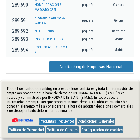
289.590
HOMOLOGACION &
pequeña
Granada
MARCADO CE SL.
ELABORATS ARTESANS
289.591
pequeña
Gerona
GUELL SL
289.592
NEXTROUND S.L.
pequeña
Barcelona
289.593
PAVON PROYECTOS SL.
pequeña
Madrid
EXCLUSIVAS DE V. JOMA
289.594
pequeña
Madrid
S.L.
Ver Ranking de Empresas Nacional
Todo el contenido de ranking-empresas.eleconomista.es y toda la información de
empresas procede de la base de datos de INFORMA D&B S.A.U. (S.M.E.) y es
tratada y suministrada por INFORMA D&B S.A.U. (S.M.E.). En todo caso, la
información de empresas que proporcionamos debe ser tenida en cuenta sólo
como un elemento más a considerar a la hora de adoptar decisiones comerciales
y no debe por tanto determinar las mismas.
Preguntas Frecuentes
Condiciones Generales
Política de Privacidad
Política de Cookies
Configuración de cookies