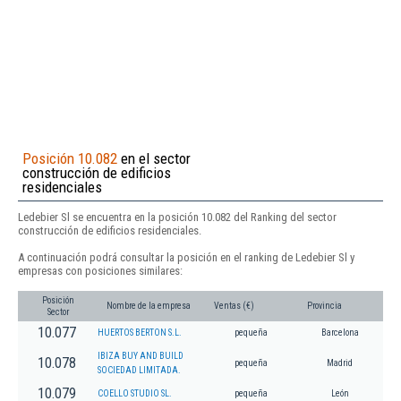
Posición 10.082
en el sector
construcción de edificios
residenciales
Ledebier Sl se encuentra en la posición 10.082 del Ranking del sector
construcción de edificios residenciales.
A continuación podrá consultar la posición en el ranking de Ledebier Sl y
empresas con posiciones similares:
Posición
Nombre de la empresa
Ventas (€)
Provincia
Sector
10.077
HUERTOS BERTON S.L.
pequeña
Barcelona
IBIZA BUY AND BUILD
10.078
pequeña
Madrid
SOCIEDAD LIMITADA.
10.079
COELLO STUDIO SL.
pequeña
León