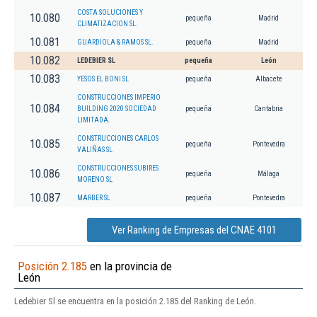
COSTA SOLUCIONES Y
10.080
pequeña
Madrid
CLIMATIZACION SL.
10.081
GUARDIOLA & RAMOS SL.
pequeña
Madrid
10.082
LEDEBIER SL
pequeña
León
10.083
YESOS EL BONI SL
pequeña
Albacete
CONSTRUCCIONES IMPERIO
10.084
BUILDING 2020 SOCIEDAD
pequeña
Cantabria
LIMITADA.
CONSTRUCCIONES CARLOS
10.085
pequeña
Pontevedra
VALIÑAS SL
CONSTRUCCIONES SUBIRES
10.086
pequeña
Málaga
MORENO SL
10.087
MARBER SL
pequeña
Pontevedra
Ver Ranking de Empresas del CNAE 4101
Posición 2.185
en la provincia de
León
Ledebier Sl se encuentra en la posición 2.185 del Ranking de León.