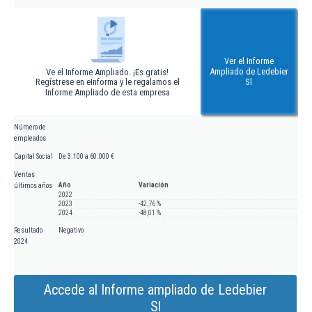
Ver el Informe
Ampliado de Ledebier
Ve el Informe Ampliado. ¡Es gratis!
Regístrese en eInforma y le regalamos el
Sl
Informe Ampliado de esta empresa
Número de
empleados
Capital Social
De 3.100 a 60.000 €
Ventas
Año
Variación
últimos años
2022
2023
-42,76 %
2024
-48,01 %
Resultado
Negativo
2024
Accede al Informe ampliado de Ledebier
Sl