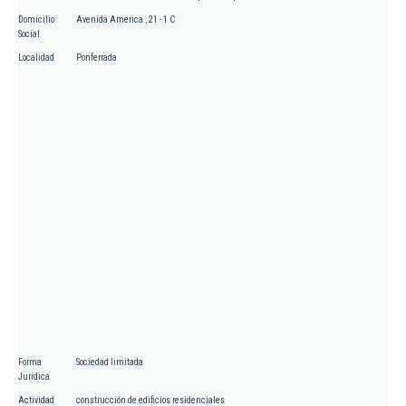
Domicilio
Avenida America , 21 - 1 C
Social
Localidad
Ponferrada
Forma
Sociedad limitada
Jurídica
Actividad
construcción de edificios residenciales