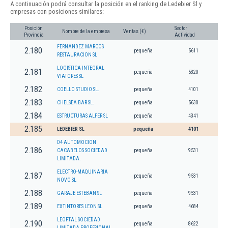
A continuación podrá consultar la posición en el ranking de Ledebier Sl y
empresas con posiciones similares:
Posición
Sector
Nombre de la empresa
Ventas (€)
Provincia
Actividad
FERNANDEZ MARCOS
2.180
pequeña
5611
RESTAURACION SL
LOGISTICA INTEGRAL
2.181
pequeña
5320
VIATORES SL
2.182
COELLO STUDIO SL.
pequeña
4101
2.183
CHELSEA BAR SL.
pequeña
5630
2.184
ESTRUCTURAS ALFER SL
pequeña
4341
2.185
LEDEBIER SL
pequeña
4101
D4 AUTOMOCION
2.186
CACABELOS SOCIEDAD
pequeña
9531
LIMITADA.
ELECTRO-MAQUINARIA
2.187
pequeña
9531
NOVO SL
2.188
GARAJE ESTEBAN SL
pequeña
9531
2.189
EXTINTORES LEON SL
pequeña
4684
LEOFTAL SOCIEDAD
2.190
pequeña
8622
LIMITADA PROFESIONAL