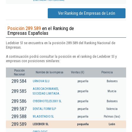
Ver Ranking de Empresas de León
Posición 289.589
en el Ranking de
Empresas Españolas
Ledebier Sl se encuentra en la posición 289.589 del Ranking Nacional de
Empresas.
A continuación podrá consultar la posición en el ranking de Ledebier Sl y
empresas con posiciones similares:
Posición
Nombre de la empresa
Ventas (€)
Provincia
Nacional
289.584
URNOVA SLU
pequeña
Baleares
AGROCACHIMANES,
289.585
pequeña
Murcia
SOCIEDAD LIMITADA.
289.586
CYBERHOTELES 2001 SL
pequeña
Baleares
289.587
DENTAL FORM SLP
pequeña
Valencia
289.588
WLADISTADIO SL
pequeña
Palmas (las)
289.589
LEDEBIER SL
pequeña
León
OMOLOGIC.