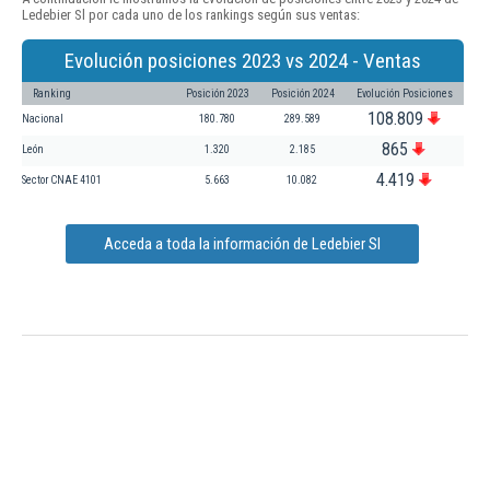
Ledebier Sl por cada uno de los rankings según sus ventas:
Evolución posiciones 2023 vs 2024 - Ventas
Ranking
Posición 2023
Posición 2024
Evolución Posiciones
108.809
Nacional
180.780
289.589
865
León
1.320
2.185
4.419
Sector CNAE 4101
5.663
10.082
Acceda a toda la información de Ledebier Sl