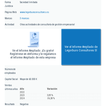
Forma
Sociedad limitada
Jurídica
Página Web
www.legorburoconsultores.es
Marcas
3 marcas
Actividad
Otras actividades de consultoría de gestión empresarial
Ver el Informe Ampliado de
Legorburo Consultores Sl
Ve el Informe Ampliado. ¡Es gratis!
Regístrese en eInforma y le regalamos
el Informe Ampliado de esta empresa
Número de
empleados
Capital Social
Mayor de 60.000 €
Ventas
Año
Variación
últimos años
2022
2023
3,89 %
2024
-36,58 %
Resultado
Negativo