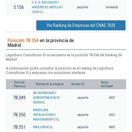
S. B. H. ABOGADOS Y
5.156
ASESORES DE CASTILLA Y
pequeña
Valladolid
LEON S.L.
Ver Ranking de Empresas del CNAE 7020
Posición 78.354
en la provincia de
Madrid
Legorburo Consultores Sl se encuentra en la posición 78.354 del Ranking de
Madrid.
A continuación podrá consultar la posición en el ranking de Legorburo
Consultores Sl y empresas con posiciones similares:
Posición
Sector
Nombre de la empresa
Ventas (€)
Provincia
Actividad
MK INVERSIONES Y
78.349
ADMINISTRACION DE
pequeña
6832
BIENES SL.
MASSCLIMA
78.350
INSTALACIONES Y
pequeña
4322
MANTENIMIENTO SL.
78.351
MAXJORVAL SL
pequeña
6820