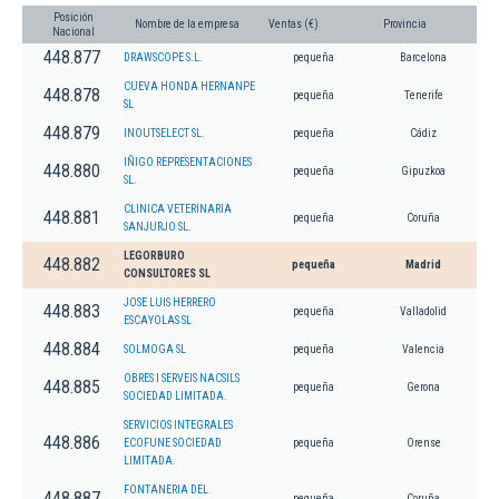
Posición
Nombre de la empresa
Ventas (€)
Provincia
Nacional
448.877
DRAWSCOPE S.L.
pequeña
Barcelona
CUEVA HONDA HERNANPE
448.878
pequeña
Tenerife
SL
448.879
INOUTSELECT SL.
pequeña
Cádiz
IÑIGO REPRESENTACIONES
448.880
pequeña
Gipuzkoa
SL.
CLINICA VETERINARIA
448.881
pequeña
Coruña
SANJURJO SL.
LEGORBURO
448.882
pequeña
Madrid
CONSULTORES SL
JOSE LUIS HERRERO
448.883
pequeña
Valladolid
ESCAYOLAS SL
448.884
SOLMOGA SL
pequeña
Valencia
OBRES I SERVEIS NACSILS
448.885
pequeña
Gerona
SOCIEDAD LIMITADA.
SERVICIOS INTEGRALES
448.886
ECOFUNE SOCIEDAD
pequeña
Orense
LIMITADA.
FONTANERIA DEL
448.887
pequeña
Coruña