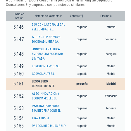
A continuación podrá consultar la posición en el ranking de Legorburo
Consultores Sl y empresas con posiciones similares:
Posición
Nombre de la empresa
Ventas (€)
Provincia
Sector
DSM CONSULTORIA LEGAL
5.146
pequeña
Murcia
Y SEGURIDAD, S.L.
AJL FACILITY SERVICES
5.147
pequeña
Valencia
SOCIEDAD LIMITADA.
SINNVOLL ANALITICA
5.148
EMPRESARIAL SOCIEDAD
pequeña
Zaragoza
LIMITADA.
5.149
BOYLSTON SERVICE SL.
pequeña
Madrid
5.150
COSMONAUTE S.L.
pequeña
Madrid
LEGORBURO
5.151
pequeña
Madrid
CONSULTORES SL
ALZO INNOVACION Y
5.152
pequeña
Valladolid
ECODESARROLLO SL.
IMAGINA PROYECTOS
5.153
pequeña
Tenerife
TRANSFORMADORES SL.
5.154
TRAZA BPR SL.
pequeña
Madrid
5.155
PAR CONDITO MURCIA SLP.
pequeña
Murcia