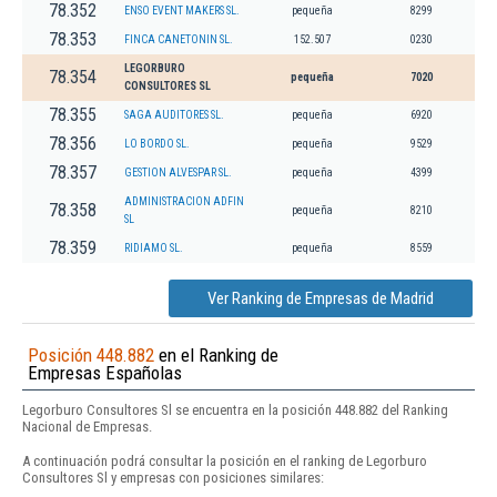
78.352
ENSO EVENT MAKERS SL.
pequeña
8299
78.353
FINCA CANETONIN SL.
152.507
0230
LEGORBURO
78.354
pequeña
7020
CONSULTORES SL
78.355
SAGA AUDITORES SL.
pequeña
6920
78.356
LO BORDO SL.
pequeña
9529
78.357
GESTION ALVESPAR SL.
pequeña
4399
ADMINISTRACION ADFIN
78.358
pequeña
8210
SL
78.359
RIDIAMO SL.
pequeña
8559
Ver Ranking de Empresas de Madrid
Posición 448.882
en el Ranking de
Empresas Españolas
Legorburo Consultores Sl se encuentra en la posición 448.882 del Ranking
Nacional de Empresas.
A continuación podrá consultar la posición en el ranking de Legorburo
Consultores Sl y empresas con posiciones similares: