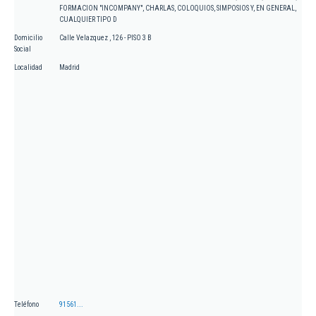
FORMACION "INCOMPANY", CHARLAS, COLOQUIOS, SIMPOSIOS Y, EN GENERAL,
CUALQUIER TIPO D
Domicilio
Calle Velazquez , 126 - PISO 3 B
Social
Localidad
Madrid
Teléfono
91561...