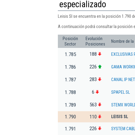
especializado
Leisis Sl se encuentra en la posición 1.790 
A continuación podrá consultar la posición e
Posición
Evolución
Nombre de la
Sector
Posiciones
188
1.785
EXCLUSIVAS 
226
1.786
GAMA WORKW
283
1.787
CANAL IP NE
6
1.788
SPAPEL SL
563
1.789
STEMX WORLD
1.790
110
LEISIS SL
226
1.791
SYSTEM CABL