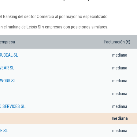
del Ranking del sector Comercio al por mayor no especializado.
n el ranking de Leisis Sl y empresas con posiciones similares:
 empresa
Facturación (€)
RUBEAL SL
mediana
EAR SL
mediana
TWORK SL
mediana
mediana
 SERVICES SL.
mediana
mediana
E SL
mediana