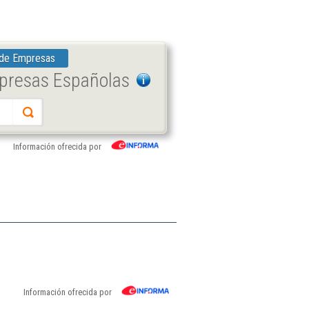
 de Empresas
mpresas Españolas
Información ofrecida por
Información ofrecida por