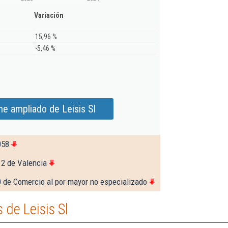
Variación
15,96 %
-5,46 %
me ampliado de Leisis Sl
058
12 de Valencia
 de Comercio al por mayor no especializado
de Leisis Sl