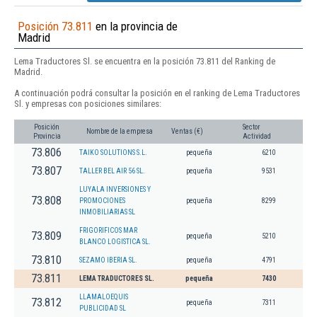
Posición 73.811
en la provincia de
Madrid
Lema Traductores Sl. se encuentra en la posición 73.811 del Ranking de
Madrid.
A continuación podrá consultar la posición en el ranking de Lema Traductores
Sl. y empresas con posiciones similares:
Posición
Sector
Nombre de la empresa
Ventas (€)
Provincia
Actividad
73.806
TAIKO SOLUTIONS S.L.
pequeña
6210
73.807
TALLER BEL AIR 56 SL.
pequeña
9531
LUYALA INVERSIONES Y
73.808
PROMOCIONES
pequeña
8299
INMOBILIARIAS SL
FRIGORIFICOS MAR
73.809
pequeña
5210
BLANCO LOGISTICA SL.
73.810
SEZAMO IBERIA SL.
pequeña
4791
73.811
LEMA TRADUCTORES SL.
pequeña
7430
LLAMALOEQUIS
73.812
pequeña
7311
PUBLICIDAD SL