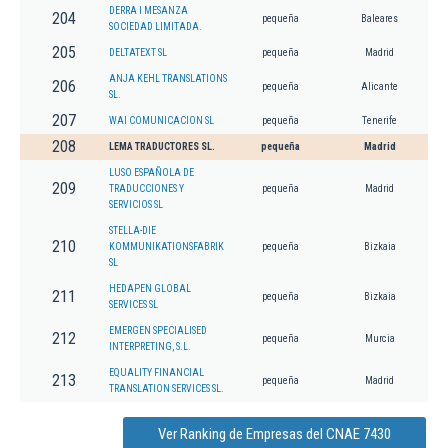
DERRA I MESANZA
204
pequeña
Baleares
SOCIEDAD LIMITADA.
205
DELTATEXT SL
pequeña
Madrid
ANJA KEHL TRANSLATIONS
206
pequeña
Alicante
SL.
207
WAI COMUNICACION SL
pequeña
Tenerife
208
LEMA TRADUCTORES SL.
pequeña
Madrid
LUSO ESPAÑOLA DE
209
TRADUCCIONES Y
pequeña
Madrid
SERVICIOS SL
STELLA-DIE
210
KOMMUNIKATIONSFABRIK
pequeña
Bizkaia
SL
HEDAPEN GLOBAL
211
pequeña
Bizkaia
SERVICES SL
EMERGEN SPECIALISED
212
pequeña
Murcia
INTERPRETING, S.L.
EQUALITY FINANCIAL
213
pequeña
Madrid
TRANSLATION SERVICES SL.
Ver Ranking de Empresas del CNAE 7430