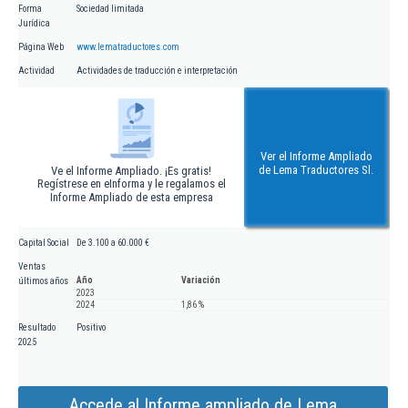
Forma
Sociedad limitada
Jurídica
Página Web
www.lematraductores.com
Actividad
Actividades de traducción e interpretación
Ver el Informe Ampliado
de Lema Traductores Sl.
Ve el Informe Ampliado. ¡Es gratis!
Regístrese en eInforma y le regalamos el
Informe Ampliado de esta empresa
Capital Social
De 3.100 a 60.000 €
Ventas
Año
Variación
últimos años
2023
2024
1,86 %
Resultado
Positivo
2025
Accede al Informe ampliado de Lema