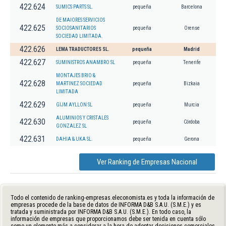
422.624
SUMICS PARTS SL.
pequeña
Barcelona
DE MAIORES SERVICIOS
422.625
SOCIOSANITARIOS
pequeña
Orense
SOCIEDAD LIMITADA.
422.626
LEMA TRADUCTORES SL.
pequeña
Madrid
422.627
SUMINISTROS ANAMBRO SL
pequeña
Tenerife
MONTAJES BRIO &
422.628
MARTINEZ SOCIEDAD
pequeña
Bizkaia
LIMITADA
422.629
GIJM AYLLON SL
pequeña
Murcia
ALUMINIOS Y CRISTALES
422.630
pequeña
Córdoba
GONZALEZ SL
422.631
DAHIA & UKA SL.
pequeña
Gerona
Ver Ranking de Empresas Nacional
Todo el contenido de ranking-empresas.eleconomista.es y toda la información de
empresas procede de la base de datos de INFORMA D&B S.A.U. (S.M.E.) y es
tratada y suministrada por INFORMA D&B S.A.U. (S.M.E.). En todo caso, la
información de empresas que proporcionamos debe ser tenida en cuenta sólo
como un elemento más a considerar a la hora de adoptar decisiones comerciales