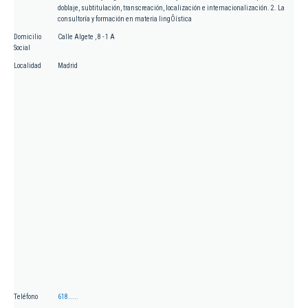
doblaje, subtitulación, transcreación, localización e internacionalización. 2. La
consultoría y formación en materia lingÕística
Domicilio
Calle Algete , 8 - 1 A
Social
Localidad
Madrid
Teléfono
618.....