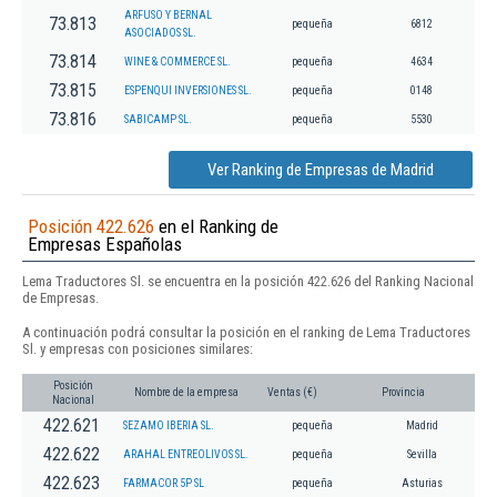
ARFUSO Y BERNAL
73.813
pequeña
6812
ASOCIADOS SL.
73.814
WINE & COMMERCE SL.
pequeña
4634
73.815
ESPENQUI INVERSIONES SL.
pequeña
0148
73.816
SABICAMP SL.
pequeña
5530
Ver Ranking de Empresas de Madrid
Posición 422.626
en el Ranking de
Empresas Españolas
Lema Traductores Sl. se encuentra en la posición 422.626 del Ranking Nacional
de Empresas.
A continuación podrá consultar la posición en el ranking de Lema Traductores
Sl. y empresas con posiciones similares:
Posición
Nombre de la empresa
Ventas (€)
Provincia
Nacional
422.621
SEZAMO IBERIA SL.
pequeña
Madrid
422.622
ARAHAL ENTREOLIVOS SL.
pequeña
Sevilla
422.623
FARMACOR 5P SL
pequeña
Asturias