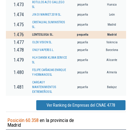
ROTULOS ALTO GALLEGO
1.473
pequeña
Huesca
SL
1.474
JIN DI MARKET 2018 SL.
pequeña
León
CRISTALVAL SUMINISTROS
1.475
pequeña
Madrid
SL.
1.476
LENTESLUGA SL.
pequeña
Madrid
1.477
OLEK VISION SL.
pequeña
Valencia
1.478
ONLY VAPERS S.L.
pequeña
Barcelona
HLH DANSK KLIMA SERVICE
1.479
pequeña
Alicante
SL
FELIPE CAÑADAS ENRIQUE
1.480
pequeña
Almería
Y HERMANOS SL
CARGAS Y
1.481
MANTENIMIENTOS
pequeña
Badajoz
EXTREMEÑOS SL
Ver Ranking de Empresas del CNAE 4778
Posición 60.358
en la provincia de
Madrid