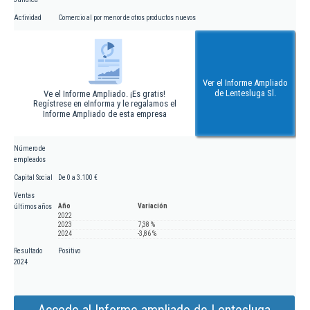
Actividad
Comercio al por menor de otros productos nuevos
Ver el Informe Ampliado
de Lentesluga Sl.
Ve el Informe Ampliado. ¡Es gratis!
Regístrese en eInforma y le regalamos el
Informe Ampliado de esta empresa
Número de
empleados
Capital Social
De 0 a 3.100 €
Ventas
Año
Variación
últimos años
2022
2023
7,38 %
2024
-3,86 %
Resultado
Positivo
2024