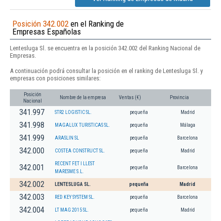
Posición 342.002
en el Ranking de
Empresas Españolas
Lentesluga Sl. se encuentra en la posición 342.002 del Ranking Nacional de
Empresas.
A continuación podrá consultar la posición en el ranking de Lentesluga Sl. y
empresas con posiciones similares:
Posición
Nombre de la empresa
Ventas (€)
Provincia
Nacional
341.997
STR2 LOGISTIC SL.
pequeña
Madrid
341.998
MAGALUX TURISTICAS SL.
pequeña
Málaga
341.999
ARASLIN SL
pequeña
Barcelona
342.000
COSTEA CONSTRUCT SL.
pequeña
Madrid
RECENT FET I LLEST
342.001
pequeña
Barcelona
MARESME S.L.
342.002
LENTESLUGA SL.
pequeña
Madrid
342.003
RED KEY SYSTEM SL.
pequeña
Barcelona
342.004
LT MAG 2015 SL.
pequeña
Madrid