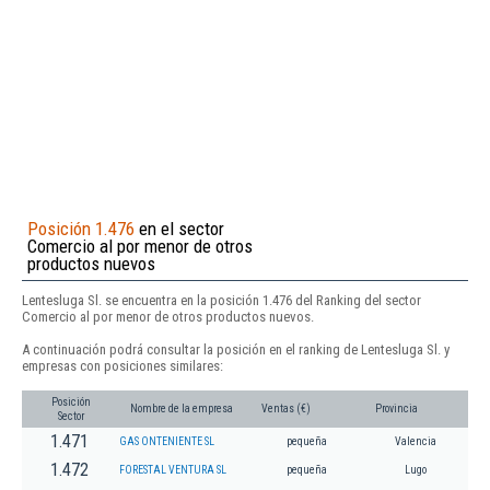
Posición 1.476
en el sector
Comercio al por menor de otros
productos nuevos
Lentesluga Sl. se encuentra en la posición 1.476 del Ranking del sector
Comercio al por menor de otros productos nuevos.
A continuación podrá consultar la posición en el ranking de Lentesluga Sl. y
empresas con posiciones similares:
Posición
Nombre de la empresa
Ventas (€)
Provincia
Sector
1.471
GAS ONTENIENTE SL
pequeña
Valencia
1.472
FORESTAL VENTURA SL
pequeña
Lugo