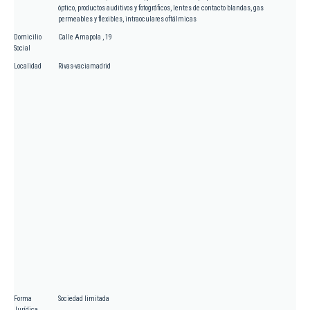
óptico, productos auditivos y fotográficos, lentes de contacto blandas, gas
permeables y flexibles, intraoculares oftálmicas
Domicilio
Calle Amapola , 19
Social
Localidad
Rivas-vaciamadrid
Forma
Sociedad limitada
Jurídica