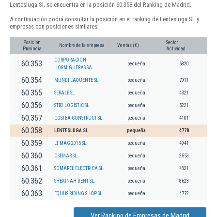
Lentesluga Sl. se encuentra en la posición 60.358 del Ranking de Madrid.
A continuación podrá consultar la posición en el ranking de Lentesluga Sl. y
empresas con posiciones similares:
Posición
Sector
Nombre de la empresa
Ventas (€)
Provincia
Actividad
CORPORACION
60.353
pequeña
6820
HORMIGUERAS SA
60.354
MUNDI LAQUENTE SL
pequeña
7911
60.355
SERALE SL
pequeña
4321
60.356
STR2 LOGISTIC SL.
pequeña
5221
60.357
COSTEA CONSTRUCT SL.
pequeña
4101
60.358
LENTESLUGA SL.
pequeña
4778
60.359
LT MAG 2015 SL.
pequeña
4941
60.360
OSEMAR SL
pequeña
2553
60.361
SOMAREL ELECTRICA SL
pequeña
4321
60.362
SHEKINAH DENT SL.
pequeña
8623
60.363
EQUUS RIDING SHOP SL
pequeña
4772
Ver Ranking de Empresas de Madrid