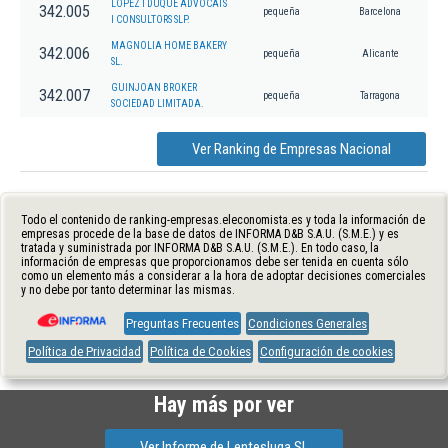
LOPEZ I DUQUE ADVOCATS
342.005
pequeña
Barcelona
I CONSULTORS SLP.
MAGNOLIA HOME BAKERY
342.006
pequeña
Alicante
SL.
GUINJOAN BROKER
342.007
pequeña
Tarragona
SOCIEDAD LIMITADA.
Ver Ranking de Empresas Nacional
Todo el contenido de ranking-empresas.eleconomista.es y toda la información de
empresas procede de la base de datos de INFORMA D&B S.A.U. (S.M.E.) y es
tratada y suministrada por INFORMA D&B S.A.U. (S.M.E.). En todo caso, la
información de empresas que proporcionamos debe ser tenida en cuenta sólo
como un elemento más a considerar a la hora de adoptar decisiones comerciales
y no debe por tanto determinar las mismas.
Preguntas Frecuentes
Condiciones Generales
Política de Privacidad
Política de Cookies
Configuración de cookies
Hay más por ver
Ver Informe de Lentesluga Sl.