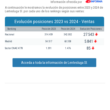
Información ofrecida por
A continuación le mostramos la evolución de posiciones entre 2023 y 2024 de
Lentesluga Sl. por cada uno de los rankings según sus ventas:
Evolución posiciones 2023 vs 2024 - Ventas
Ranking
Posición 2023
Posición 2024
Evolución Posiciones
27.543
Nacional
314.459
342.002
5.841
Madrid
54.517
60.358
85
Sector CNAE 4778
1.391
1.476
Acceda a toda la información de Lentesluga Sl.