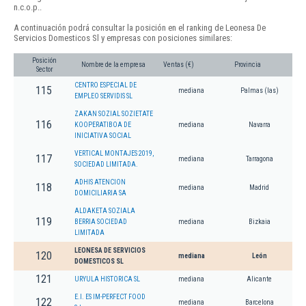
n.c.o.p..
A continuación podrá consultar la posición en el ranking de Leonesa De
Servicios Domesticos Sl y empresas con posiciones similares:
Posición
Nombre de la empresa
Ventas (€)
Provincia
Sector
CENTRO ESPECIAL DE
115
mediana
Palmas (las)
EMPLEO SERVIDIS SL
ZAKAN SOZIAL SOZIETATE
116
KOOPERATIBOA DE
mediana
Navarra
INICIATIVA SOCIAL
VERTICAL MONTAJES 2019,
117
mediana
Tarragona
SOCIEDAD LIMITADA.
ADHIS ATENCION
118
mediana
Madrid
DOMICILIARIA SA
ALDAKETA SOZIALA
119
BERRIA SOCIEDAD
mediana
Bizkaia
LIMITADA
LEONESA DE SERVICIOS
120
mediana
León
DOMESTICOS SL
121
URYULA HISTORICA SL
mediana
Alicante
E.I. ES IM-PERFECT FOOD
122
mediana
Barcelona