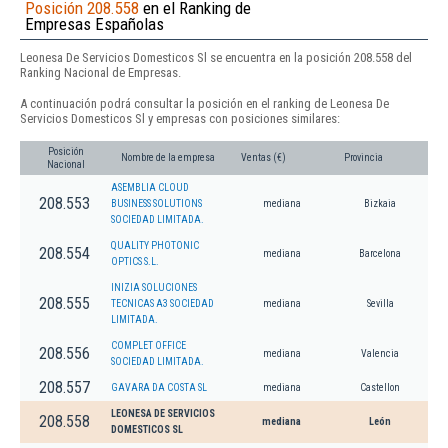
Posición 208.558
en el Ranking de
Empresas Españolas
Leonesa De Servicios Domesticos Sl se encuentra en la posición 208.558 del
Ranking Nacional de Empresas.
A continuación podrá consultar la posición en el ranking de Leonesa De
Servicios Domesticos Sl y empresas con posiciones similares:
Posición
Nombre de la empresa
Ventas (€)
Provincia
Nacional
ASEMBLIA CLOUD
208.553
BUSINESS SOLUTIONS
mediana
Bizkaia
SOCIEDAD LIMITADA.
QUALITY PHOTONIC
208.554
mediana
Barcelona
OPTICS S.L.
INIZIA SOLUCIONES
208.555
TECNICAS A3 SOCIEDAD
mediana
Sevilla
LIMITADA.
COMPLET OFFICE
208.556
mediana
Valencia
SOCIEDAD LIMITADA.
208.557
GAVARA DA COSTA SL
mediana
Castellon
LEONESA DE SERVICIOS
208.558
mediana
León
DOMESTICOS SL