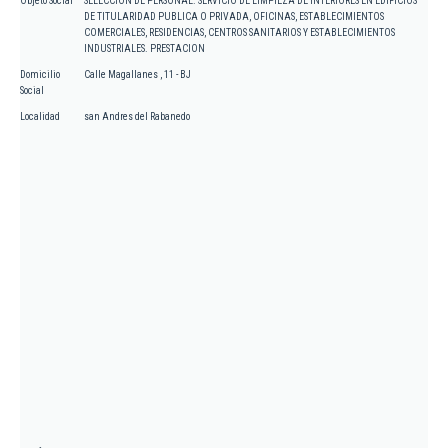
Objeto Social
SELECCION DE PERSONAL. SERVICIO DE LIMPIEZA DE INTERIORES EN EDIFICIOS
DE TITULARIDAD PUBLICA O PRIVADA, OFICINAS, ESTABLECIMIENTOS
COMERCIALES, RESIDENCIAS, CENTROS SANITARIOS Y ESTABLECIMIENTOS
INDUSTRIALES. PRESTACION
Domicilio
Calle Magallanes , 11 - BJ
Social
Localidad
san Andres del Rabanedo