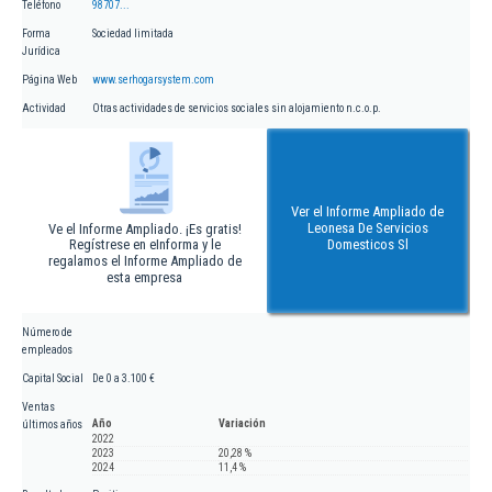
Teléfono
98707...
Forma
Sociedad limitada
Jurídica
Página Web
www.serhogarsystem.com
Actividad
Otras actividades de servicios sociales sin alojamiento n.c.o.p.
Ver el Informe Ampliado de
Leonesa De Servicios
Ve el Informe Ampliado. ¡Es gratis!
Regístrese en eInforma y le
Domesticos Sl
regalamos el Informe Ampliado de
esta empresa
Número de
empleados
Capital Social
De 0 a 3.100 €
Ventas
Año
Variación
últimos años
2022
2023
20,28 %
2024
11,4 %