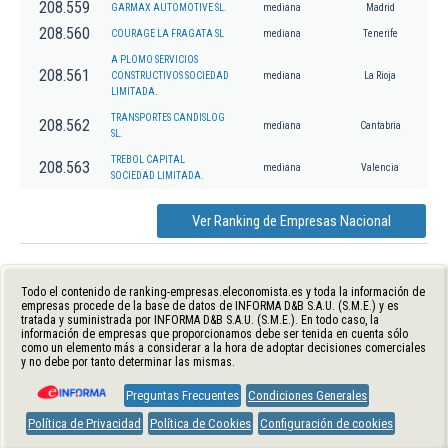
208.559
GARMAX AUTOMOTIVE SL.
mediana
Madrid
208.560
COURAGE LA FRAGATA SL
mediana
Tenerife
A PLOMO SERVICIOS
208.561
CONSTRUCTIVOS SOCIEDAD
mediana
La Rioja
LIMITADA.
TRANSPORTES CANDISLOG
208.562
mediana
Cantabria
SL.
TREBOL CAPITAL
208.563
mediana
Valencia
SOCIEDAD LIMITADA.
Ver Ranking de Empresas Nacional
Todo el contenido de ranking-empresas.eleconomista.es y toda la información de
empresas procede de la base de datos de INFORMA D&B S.A.U. (S.M.E.) y es
tratada y suministrada por INFORMA D&B S.A.U. (S.M.E.). En todo caso, la
información de empresas que proporcionamos debe ser tenida en cuenta sólo
como un elemento más a considerar a la hora de adoptar decisiones comerciales
y no debe por tanto determinar las mismas.
Preguntas Frecuentes
Condiciones Generales
Política de Privacidad
Política de Cookies
Configuración de cookies