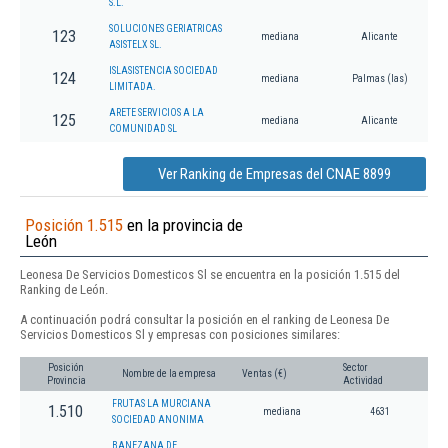
S.L.
SOLUCIONES GERIATRICAS
123
mediana
Alicante
ASISTELX SL.
ISLASISTENCIA SOCIEDAD
124
mediana
Palmas (las)
LIMITADA.
ARETE SERVICIOS A LA
125
mediana
Alicante
COMUNIDAD SL
Ver Ranking de Empresas del CNAE 8899
Posición 1.515
en la provincia de
León
Leonesa De Servicios Domesticos Sl se encuentra en la posición 1.515 del
Ranking de León.
A continuación podrá consultar la posición en el ranking de Leonesa De
Servicios Domesticos Sl y empresas con posiciones similares:
Posición
Sector
Nombre de la empresa
Ventas (€)
Provincia
Actividad
FRUTAS LA MURCIANA
1.510
mediana
4631
SOCIEDAD ANONIMA
BANEZANA DE