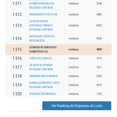
1.511
HORMIGONES MIGUEL
mediana
2368
SOCIEDAD LIMITADA.
1.512
SANEAMIENTOS SOTO SA
mediana
4683
CLINICA DENTAL
1.513
GONZALEZ FRANCO
mediana
8623
SOCIEDAD LIMITADA.
MONTAJES Y EVENTOS
1.514
mediana
9020
MUSICALES SL
LEONESA DE SERVICIOS
1.515
mediana
8899
DOMESTICOS SL
1.516
ZHEN ZHU GANG SL.
mediana
4712
LA RECETA LEONESA
1.517
mediana
5611
SOCIEDAD LIMITADA.
1.518
PREFABRICADOS ARIAS SL.
mediana
2367
SUAREZ-QUIÑONES Y ORTIZ
1.519
mediana
6910
SOCIEDAD LIMITADA.
1.520
BODEGAS ESTEFANIA SL
mediana
1102
Ver Ranking de Empresas de León