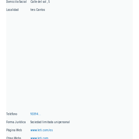
Domicilio Social
Calle del sol , 5
Localidad
tres Cantos
Teléfono
93394...
Forma Jurídica
Sociedad limitada unipersonal
Página Web
www.leti.com/es
Otras Webs
www.leti.com