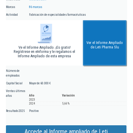
Marcas
86 marcas
Actividad
Fabricación de especialidades farmacéuticas
Ver el Informe Ampliado
de Leti Pharma Slu
Ve el Informe Ampliado. ¡Es gratis!
Regístrese en eInforma y le regalamos el
Informe Ampliado de esta empresa
Número de
empleados
Capital Social
Mayor de 60.000 €
Ventas últimos
Año
Variación
años
2023
2024
5,66 %
Resultado 2025
Positivo
Accede al Informe ampliado de Leti