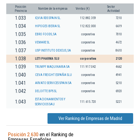
Posición
Sector
Nombre de la empresa
Ventas (€)
Provincia
Actividad
1.033
IQVIA RDS SPAIN SL.
112.882.359
7210
1.034
HIPOGES IBERIA SL
112.822.000
6619
1.035
EBRO FOODS, SA
corporativa
7010
1.036
VEMARE SL
corporativa
4672
1.037
USP INSTITUTO DEXEUS, SA
corporativa
8610
1.038
LETI PHARMA SLU
corporativa
2120
1.039
TRUMPF MAQUINARIA SA
111.917.042
4662
1.040
CEVA FREIGHT ESPAÑA SLU
corporativa
4941
1.041
ARVATO SERVICES SPAIN SA
corporativa
5210
1.042
DELOITTE BPS SL
corporativa
6920
ESTACIONAMIENTOS Y
1.043
111.615.720
5221
SERVICIOS SAU
Ver Ranking de Empresas de Madrid
Posición 2.630
en el Ranking de
Empresas Españolas