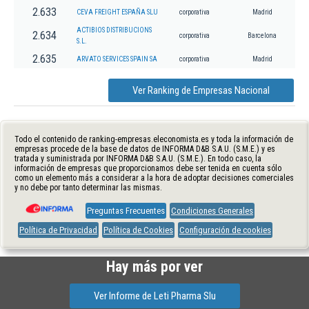
2.633
CEVA FREIGHT ESPAÑA SLU
corporativa
Madrid
ACTIBIOS DISTRIBUCIONS
2.634
corporativa
Barcelona
S.L.
2.635
ARVATO SERVICES SPAIN SA
corporativa
Madrid
Ver Ranking de Empresas Nacional
Todo el contenido de ranking-empresas.eleconomista.es y toda la información de
empresas procede de la base de datos de INFORMA D&B S.A.U. (S.M.E.) y es
tratada y suministrada por INFORMA D&B S.A.U. (S.M.E.). En todo caso, la
información de empresas que proporcionamos debe ser tenida en cuenta sólo
como un elemento más a considerar a la hora de adoptar decisiones comerciales
y no debe por tanto determinar las mismas.
Preguntas Frecuentes
Condiciones Generales
Política de Privacidad
Política de Cookies
Configuración de cookies
Hay más por ver
Ver Informe de Leti Pharma Slu