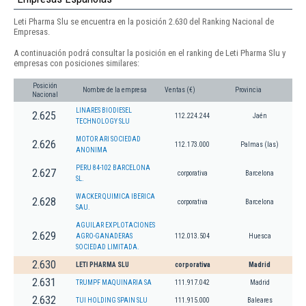
Leti Pharma Slu se encuentra en la posición 2.630 del Ranking Nacional de
Empresas.
A continuación podrá consultar la posición en el ranking de Leti Pharma Slu y
empresas con posiciones similares:
Posición
Nombre de la empresa
Ventas (€)
Provincia
Nacional
LINARES BIODIESEL
2.625
112.224.244
Jaén
TECHNOLOGY SLU
MOTOR ARI SOCIEDAD
2.626
112.173.000
Palmas (las)
ANONIMA
PERU 84-102 BARCELONA
2.627
corporativa
Barcelona
SL.
WACKER QUIMICA IBERICA
2.628
corporativa
Barcelona
SAU.
AGUILAR EXPLOTACIONES
2.629
AGRO-GANADERAS
112.013.504
Huesca
SOCIEDAD LIMITADA.
2.630
LETI PHARMA SLU
corporativa
Madrid
2.631
TRUMPF MAQUINARIA SA
111.917.042
Madrid
2.632
TUI HOLDING SPAIN SLU
111.915.000
Baleares