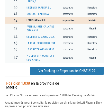
UNION, S.L.
40
SIEGFRIED BARBERA S.L.
corporativa
Barcelona
41
NOUCOR HEALTH S.A.
corporativa
Barcelona
42
LETI PHARMA SLU
corporativa
Madrid
FRESENIUS MEDICAL CARE
43
corporativa
Madrid
ESPAÑA SA
44
SIEGFRIED EL MASNOU S.A.
corporativa
Barcelona
45
LABORATORIOS GRIFOLS SA
corporativa
Barcelona
46
LABORATORIOS SALVAT SA
corporativa
Barcelona
H C CLOVER PRODUCTOS Y
47
corporativa
Madrid
SERVICIOS SL
Ver Ranking de Empresas del CNAE 2120
Posición 1.038
en la provincia de
Madrid
Leti Pharma Slu se encuentra en la posición 1.038 del Ranking de Madrid.
A continuación podrá consultar la posición en el ranking de Leti Pharma Slu y
empresas con posiciones similares: