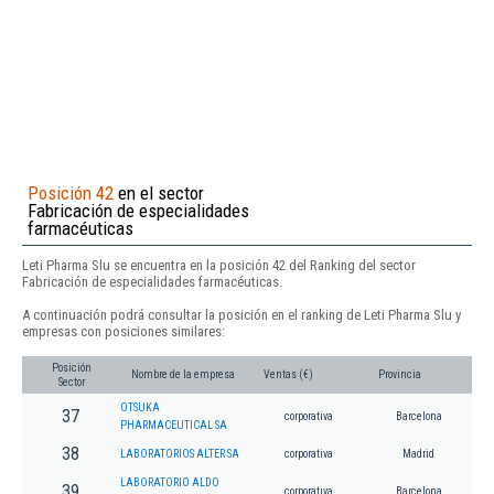
Posición 42
en el sector
Fabricación de especialidades
farmacéuticas
Leti Pharma Slu se encuentra en la posición 42 del Ranking del sector
Fabricación de especialidades farmacéuticas.
A continuación podrá consultar la posición en el ranking de Leti Pharma Slu y
empresas con posiciones similares:
Posición
Nombre de la empresa
Ventas (€)
Provincia
Sector
OTSUKA
37
corporativa
Barcelona
PHARMACEUTICAL SA
38
LABORATORIOS ALTER SA
corporativa
Madrid
LABORATORIO ALDO
39
corporativa
Barcelona