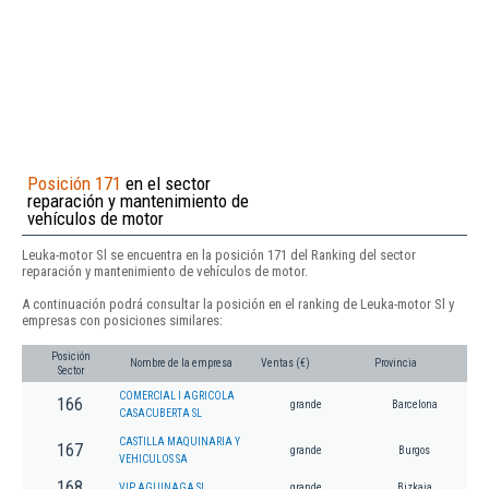
Posición 171
en el sector
reparación y mantenimiento de
vehículos de motor
Leuka-motor Sl se encuentra en la posición 171 del Ranking del sector
reparación y mantenimiento de vehículos de motor.
A continuación podrá consultar la posición en el ranking de Leuka-motor Sl y
empresas con posiciones similares:
Posición
Nombre de la empresa
Ventas (€)
Provincia
Sector
COMERCIAL I AGRICOLA
166
grande
Barcelona
CASACUBERTA SL
CASTILLA MAQUINARIA Y
167
grande
Burgos
VEHICULOS SA
168
VIP AGUINAGA SL
grande
Bizkaia