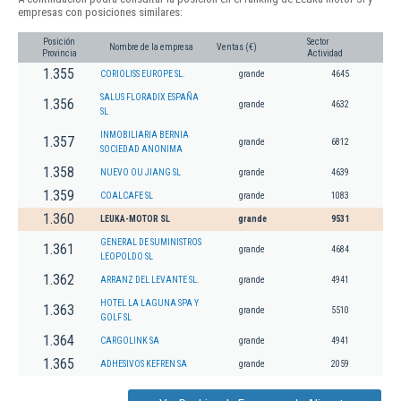
empresas con posiciones similares:
Posición
Sector
Nombre de la empresa
Ventas (€)
Provincia
Actividad
1.355
CORIOLISS EUROPE SL.
grande
4645
SALUS FLORADIX ESPAÑA
1.356
grande
4632
SL
INMOBILIARIA BERNIA
1.357
grande
6812
SOCIEDAD ANONIMA
1.358
NUEVO OU JIANG SL
grande
4639
1.359
COALCAFE SL
grande
1083
1.360
LEUKA-MOTOR SL
grande
9531
GENERAL DE SUMINISTROS
1.361
grande
4684
LEOPOLDO SL
1.362
ARRANZ DEL LEVANTE SL.
grande
4941
HOTEL LA LAGUNA SPA Y
1.363
grande
5510
GOLF SL
1.364
CARGOLINK SA
grande
4941
1.365
ADHESIVOS KEFREN SA
grande
2059