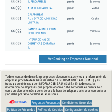
44.089
SUPERCARMEL SL
grande
Barcelona
44.090
ALSA FERROCARRIL SAU
grande
Madrid
GALPROMEAT
44.091
ALIMENTACION, SOCIEDAD
grande
Coruña
LIMITADA.
CAMPOS RACING DRIVERS
44.092
grande
Valencia
DEVELOPMENT SL.
INTERNACIONAL DE
44.093
COSMETICA DECORATIVA
grande
Barcelona
SL
Ver Ranking de Empresas Nacional
Todo el contenido de ranking-empresas.eleconomista.es y toda la información de
empresas procede de la base de datos de INFORMA D&B S.A.U. (S.M.E.) y es
tratada y suministrada por INFORMA D&B S.A.U. (S.M.E.). En todo caso, la
información de empresas que proporcionamos debe ser tenida en cuenta sólo
como un elemento más a considerar a la hora de adoptar decisiones comerciales
y no debe por tanto determinar las mismas.
Preguntas Frecuentes
Condiciones Generales
Política de Privacidad
Política de Cookies
Configuración de cookies