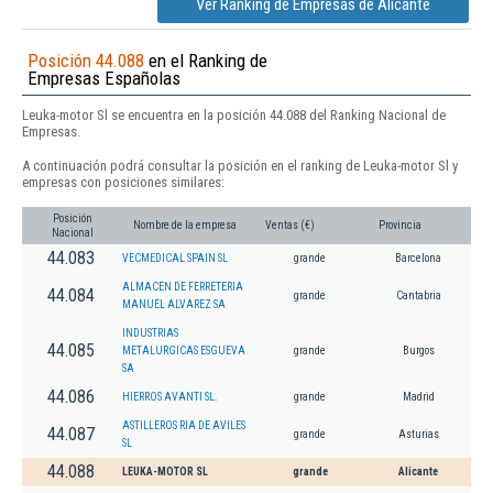
Ver Ranking de Empresas de Alicante
Posición 44.088
en el Ranking de
Empresas Españolas
Leuka-motor Sl se encuentra en la posición 44.088 del Ranking Nacional de
Empresas.
A continuación podrá consultar la posición en el ranking de Leuka-motor Sl y
empresas con posiciones similares:
Posición
Nombre de la empresa
Ventas (€)
Provincia
Nacional
44.083
VECMEDICAL SPAIN SL
grande
Barcelona
ALMACEN DE FERRETERIA
44.084
grande
Cantabria
MANUEL ALVAREZ SA
INDUSTRIAS
44.085
METALURGICAS ESGUEVA
grande
Burgos
SA
44.086
HIERROS AVANTI SL.
grande
Madrid
ASTILLEROS RIA DE AVILES
44.087
grande
Asturias
SL
44.088
LEUKA-MOTOR SL
grande
Alicante