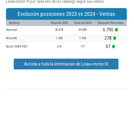
Leuka-motor Sl por cada uno de los rankings según sus ventas:
Evolución posiciones 2023 vs 2024 - Ventas
Ranking
Posición 2023
Posición 2024
Evolución Posiciones
6.790
Nacional
50.878
44.088
278
Alicante
1.638
1.360
47
Sector CNAE 9531
218
171
Acceda a toda la información de Leuka-motor Sl