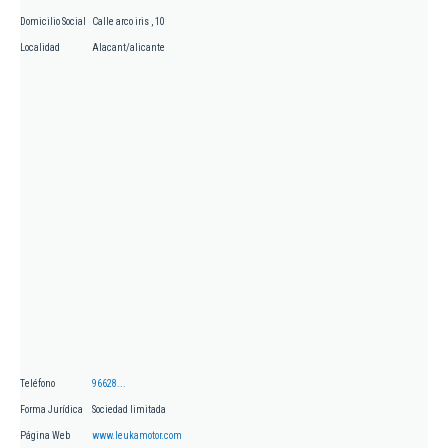
Domicilio Social
Calle arco iris , 10
Localidad
Alacant/alicante
Teléfono
96628...
Forma Jurídica
Sociedad limitada
Página Web
www.leukamotor.com