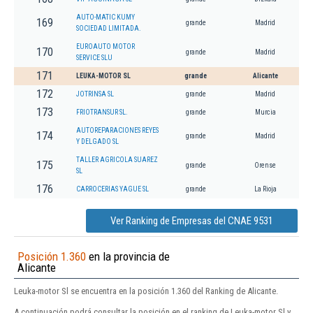
AUTO-MATIC KUMY
169
grande
Madrid
SOCIEDAD LIMITADA.
EUROAUTO MOTOR
170
grande
Madrid
SERVICE SLU
171
LEUKA-MOTOR SL
grande
Alicante
172
JOTRINSA SL
grande
Madrid
173
FRIOTRANSUR SL.
grande
Murcia
AUTOREPARACIONES REYES
174
grande
Madrid
Y DELGADO SL
TALLER AGRICOLA SUAREZ
175
grande
Orense
SL
176
CARROCERIAS YAGUE SL
grande
La Rioja
Ver Ranking de Empresas del CNAE 9531
Posición 1.360
en la provincia de
Alicante
Leuka-motor Sl se encuentra en la posición 1.360 del Ranking de Alicante.
A continuación podrá consultar la posición en el ranking de Leuka-motor Sl y