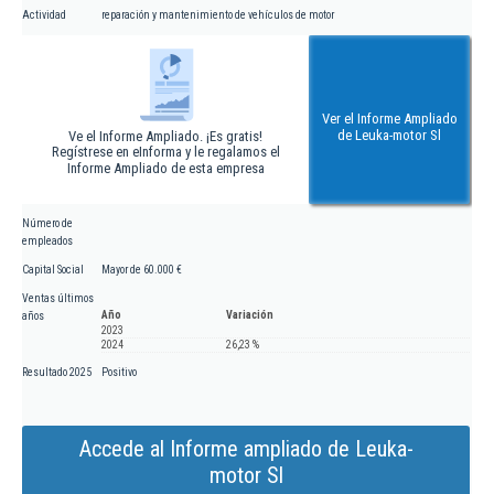
Actividad
reparación y mantenimiento de vehículos de motor
Ver el Informe Ampliado
de Leuka-motor Sl
Ve el Informe Ampliado. ¡Es gratis!
Regístrese en eInforma y le regalamos el
Informe Ampliado de esta empresa
Número de
empleados
Capital Social
Mayor de 60.000 €
Ventas últimos
Año
Variación
años
2023
2024
26,23 %
Resultado 2025
Positivo
Accede al Informe ampliado de Leuka-
motor Sl