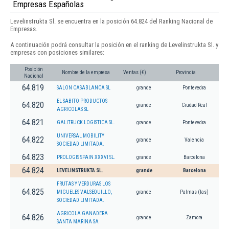
Empresas Españolas
Levelinstrukta Sl. se encuentra en la posición 64.824 del Ranking Nacional de
Empresas.
A continuación podrá consultar la posición en el ranking de Levelinstrukta Sl. y
empresas con posiciones similares:
Posición
Nombre de la empresa
Ventas (€)
Provincia
Nacional
64.819
SALON CASABLANCA SL
grande
Pontevedra
EL SABITO PRODUCTOS
64.820
grande
Ciudad Real
AGRICOLAS SL
64.821
GALITRUCK LOGISTICA SL.
grande
Pontevedra
UNIVERSAL MOBILITY
64.822
grande
Valencia
SOCIEDAD LIMITADA.
64.823
PROLOGIS SPAIN XXXVI SL.
grande
Barcelona
64.824
LEVELINSTRUKTA SL.
grande
Barcelona
FRUTAS Y VERDURAS LOS
64.825
MIGUELES VALSEQUILLO,
grande
Palmas (las)
SOCIEDAD LIMITADA.
AGRICOLA GANADERA
64.826
grande
Zamora
SANTA MARINA SA