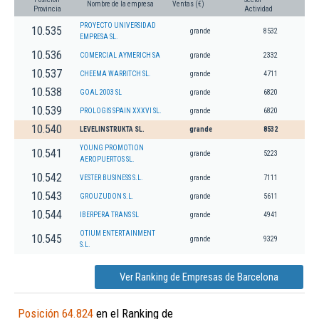
Nombre de la empresa
Ventas (€)
Provincia
Actividad
PROYECTO UNIVERSIDAD
10.535
grande
8532
EMPRESA SL.
10.536
COMERCIAL AYMERICH SA
grande
2332
10.537
CHEEMA WARRITCH SL.
grande
4711
10.538
GOAL 2003 SL
grande
6820
10.539
PROLOGIS SPAIN XXXVI SL.
grande
6820
10.540
LEVELINSTRUKTA SL.
grande
8532
YOUNG PROMOTION
10.541
grande
5223
AEROPUERTOS SL.
10.542
VESTER BUSINESS S.L.
grande
7111
10.543
GROUZUDON S.L.
grande
5611
10.544
IBERPERA TRANS SL
grande
4941
OTIUM ENTERTAINMENT
10.545
grande
9329
S.L.
Ver Ranking de Empresas de Barcelona
Posición 64.824
en el Ranking de