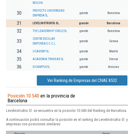
REGION
PROYECTO UNIVERSIDAD
30
grande
Barcelona
EMPRESA SL.
31
LEVELINSTRUKTA SL.
grande
Barcelona
32
THE LEADERSHIP CIRCLE SL.
grande
Barcelona
CENTRE ESCOLAR
33
grande
Gerona
EMPORDA S.C.C.L.
34
UCADEMY SL.
grande
Madrid
35
ACADEMIA TRINIDAD SL
grande
Orense
36
DICAMPUS SL
grande
Asturias
Ver Ranking de Empresas del CNAE 8532
Posición 10.540
en la provincia de
Barcelona
Levelinstrukta Sl. se encuentra en la posición 10.540 del Ranking de Barcelona.
A continuación podrá consultar la posición en el ranking de Levelinstrukta Sl. y
empresas con posiciones similares:
Posición
Sector