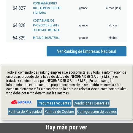
CONTRATACIONES
64.827
HOTELERAS SOCIEDAD
grande
Palmas (las)
LIMITADA
COSTA NAREJOS
64.828
PROMOCIONES 2015
grande
Murcia
SOCIEDAD LIMITADA.
64.829
MFC MOLDCENTER SL
grande
Madrid
Ver Ranking de Empresas Nacional
Todo el contenido de ranking-empresas.eleconomista.es y toda la información de
empresas procede de la base de datos de INFORMA D&B S.A.U. (S.M.E.) y es
tratada y suministrada por INFORMA D&B S.A.U. (S.M.E.). En todo caso, la
información de empresas que proporcionamos debe ser tenida en cuenta sólo
como un elemento más a considerar a la hora de adoptar decisiones comerciales
y no debe por tanto determinar las mismas.
Preguntas Frecuentes
Condiciones Generales
Política de Privacidad
Política de Cookies
Configuración de cookies
Hay más por ver