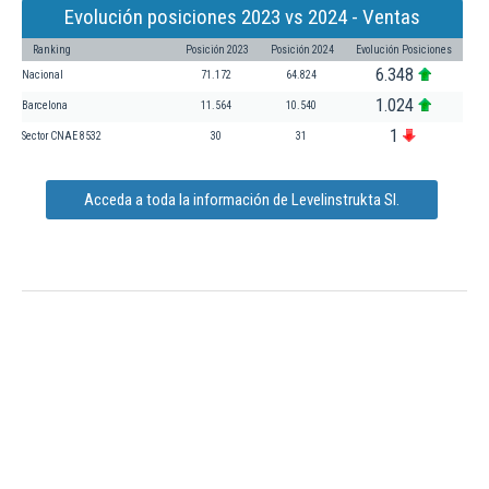
Evolución posiciones 2023 vs 2024 - Ventas
Ranking
Posición 2023
Posición 2024
Evolución Posiciones
6.348
Nacional
71.172
64.824
1.024
Barcelona
11.564
10.540
1
Sector CNAE 8532
30
31
Acceda a toda la información de Levelinstrukta Sl.