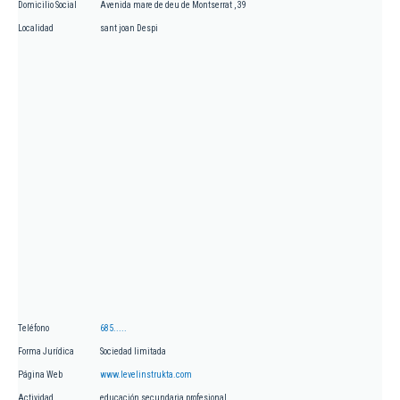
Domicilio Social
Avenida mare de deu de Montserrat , 39
Localidad
sant joan Despi
Teléfono
685.....
Forma Jurídica
Sociedad limitada
Página Web
www.levelinstrukta.com
Actividad
educación secundaria profesional