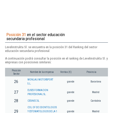
Posición 31
en el sector educación
secundaria profesional
Levelinstrukta Sl. se encuentra en la posición 31 del Ranking del sector
educación secundaria profesional.
A continuación podrá consultar la posición en el ranking de Levelinstrukta Sl. y
empresas con posiciones similares:
Posición
Nombre de la empresa
Ventas (€)
Provincia
Sector
MONLAU MOTORSPORT
26
grande
Barcelona
S.L.
EUSES FORMACION
27
grande
Madrid
PROFESIONAL SL.
28
CESINEC SL
grande
Cantabria
COL OF DE ODONTOLOGOS
29
Y ESTOMATOLOGOS DE LA 1
grande
Madrid