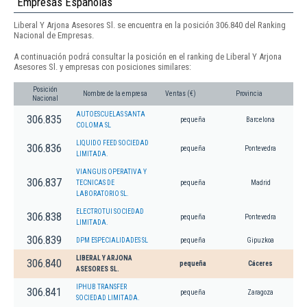
Empresas Españolas
Liberal Y Arjona Asesores Sl. se encuentra en la posición 306.840 del Ranking
Nacional de Empresas.
A continuación podrá consultar la posición en el ranking de Liberal Y Arjona
Asesores Sl. y empresas con posiciones similares:
Posición
Nombre de la empresa
Ventas (€)
Provincia
Nacional
AUTOESCUELAS SANTA
306.835
pequeña
Barcelona
COLOMA SL
LIQUIDO FEED SOCIEDAD
306.836
pequeña
Pontevedra
LIMITADA.
VIANGUIS OPERATIVA Y
306.837
TECNICAS DE
pequeña
Madrid
LABORATORIO SL.
ELECTROTUI SOCIEDAD
306.838
pequeña
Pontevedra
LIMITADA.
306.839
DPM ESPECIALIDADES SL
pequeña
Gipuzkoa
LIBERAL Y ARJONA
306.840
pequeña
Cáceres
ASESORES SL.
IPHUB TRANSFER
306.841
pequeña
Zaragoza
SOCIEDAD LIMITADA.