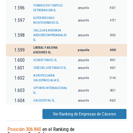
FORMACION Y EMPLEO
1.596
pequeña
8531
EXTREMADURA SL.
SUPER REDONDO
1.597
pequeña
4727
MONTEHERMOSO SL.
CALLEJA & ANDRADA
1.598
ASESORES EMPRESARIALES
pequeña
6920
SL
LIBERAL Y ARJONA
1.599
pequeña
6920
ASESORES SL.
1.600
HURDES TRAVEL SL
pequeña
4931
1.601
CEREZAS JOSE FRANCO SL.
pequeña
4631
AGROPECUARIA
1.602
pequeña
0146
VALDEPASCUALA SL.
OPTIWIN INTERNACIONAL
1.603
pequeña
5821
SL.
1.604
GALSIDENTAL SL.
pequeña
8623
Ver Ranking de Empresas de Cáceres
Posición 306.840
en el Ranking de