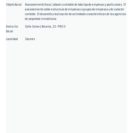
Objeto Social
Asesoramiento fiscal, laboral y contable de todo tipo de empresas y particulares. El
asesoramiento sobre estructura de empresas o grupos de empresas y de carácter
contable. El desarrollo y realización de actividades características de las agencias
de propiedad inmobiliaria
Domicilio
Calle Gomez Becerra , 25 - PISO 3
Social
Localidad
Caceres