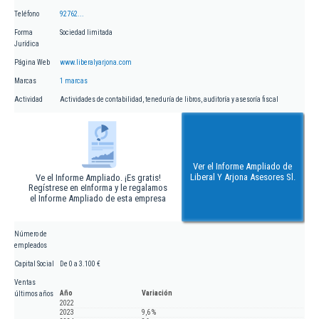
Teléfono
92762...
Forma
Sociedad limitada
Jurídica
Página Web
www.liberalyarjona.com
Marcas
1 marcas
Actividad
Actividades de contabilidad, teneduría de libros, auditoría y asesoría fiscal
Ver el Informe Ampliado de
Liberal Y Arjona Asesores Sl.
Ve el Informe Ampliado. ¡Es gratis!
Regístrese en eInforma y le regalamos
el Informe Ampliado de esta empresa
Número de
empleados
Capital Social
De 0 a 3.100 €
Ventas
Año
Variación
últimos años
2022
2023
9,6 %