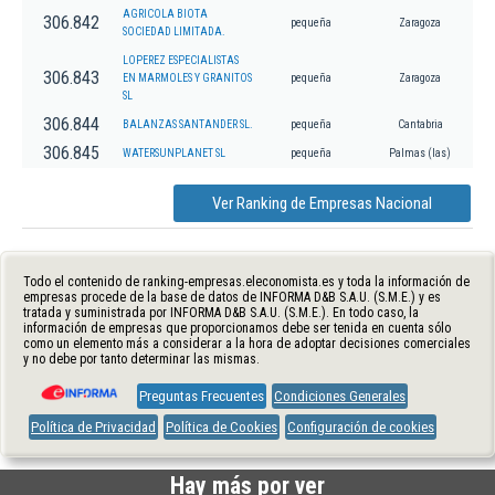
AGRICOLA BIOTA
306.842
pequeña
Zaragoza
SOCIEDAD LIMITADA.
LOPEREZ ESPECIALISTAS
306.843
EN MARMOLES Y GRANITOS
pequeña
Zaragoza
SL
306.844
BALANZAS SANTANDER SL.
pequeña
Cantabria
306.845
WATERSUNPLANET SL
pequeña
Palmas (las)
Ver Ranking de Empresas Nacional
Todo el contenido de ranking-empresas.eleconomista.es y toda la información de
empresas procede de la base de datos de INFORMA D&B S.A.U. (S.M.E.) y es
tratada y suministrada por INFORMA D&B S.A.U. (S.M.E.). En todo caso, la
información de empresas que proporcionamos debe ser tenida en cuenta sólo
como un elemento más a considerar a la hora de adoptar decisiones comerciales
y no debe por tanto determinar las mismas.
Preguntas Frecuentes
Condiciones Generales
Política de Privacidad
Política de Cookies
Configuración de cookies
Hay más por ver