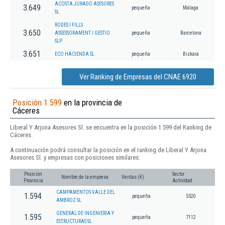
ACOSTA JURADO ASESORES
3.649
pequeña
Málaga
SL
RODES I FILLS
3.650
ASSESSORAMENT I GESTIO
pequeña
Barcelona
SLP
3.651
ECO HACIENDA SL
pequeña
Bizkaia
Ver Ranking de Empresas del CNAE 6920
Posición 1.599
en la provincia de
Cáceres
Liberal Y Arjona Asesores Sl. se encuentra en la posición 1.599 del Ranking de
Cáceres.
A continuación podrá consultar la posición en el ranking de Liberal Y Arjona
Asesores Sl. y empresas con posiciones similares:
Posición
Sector
Nombre de la empresa
Ventas (€)
Provincia
Actividad
CAMPAMENTOS VALLE DEL
1.594
pequeña
5520
AMBROZ SL
GENERAL DE INGENIERIA Y
1.595
pequeña
7112
ESTRUCTURAS SL