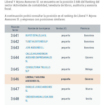
Liberal Y Arjona Asesores Sl. se encuentra en la posición 3.646 del Ranking del
sector Actividades de contabilidad, teneduría de libros, auditoría y asesoría
fiscal.
A continuación podrá consultar la posición en el ranking de Liberal Y Arjona
Asesores Sl. y empresas con posiciones similares:
Posición
Nombre de la empresa
Ventas (€)
Provincia
Sector
3.641
BUFET ESTALELLA SL
pequeña
Barcelona
3.642
TUSET AUDITORES SLP
pequeña
Barcelona
3.643
JORI ASESORES S.L.
pequeña
Barcelona
CALLEJA & ANDRADA
3.644
ASESORES EMPRESARIALES
pequeña
Cáceres
SL
CONSULTORIA TRUJILLO
3.645
pequeña
Málaga
SLP
LIBERAL Y ARJONA
3.646
pequeña
Cáceres
ASESORES SL.
ENRIQUE JORGE ASESORES
3.647
pequeña
Murcia
SL
CREDISER ANDALUCIA 2000
3.648
pequeña
Sevilla
SL