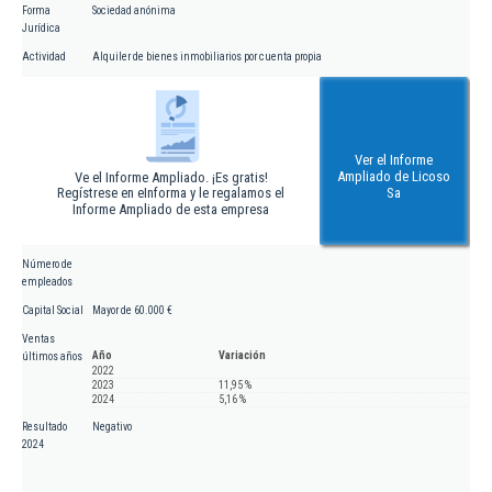
Forma
Sociedad anónima
Jurídica
Actividad
Alquiler de bienes inmobiliarios por cuenta propia
Ver el Informe
Ampliado de Licoso
Ve el Informe Ampliado. ¡Es gratis!
Regístrese en eInforma y le regalamos el
Sa
Informe Ampliado de esta empresa
Número de
empleados
Capital Social
Mayor de 60.000 €
Ventas
Año
Variación
últimos años
2022
2023
11,95 %
2024
5,16 %
Resultado
Negativo
2024