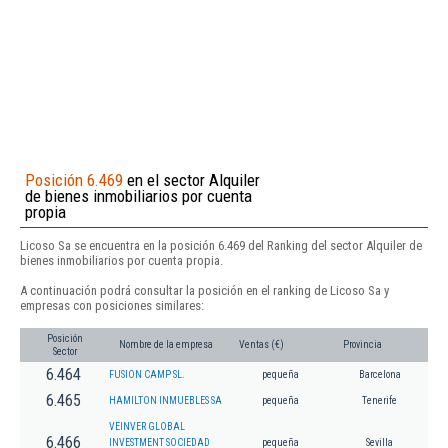
Posición 6.469
en el sector Alquiler
de bienes inmobiliarios por cuenta
propia
Licoso Sa se encuentra en la posición 6.469 del Ranking del sector Alquiler de
bienes inmobiliarios por cuenta propia.
A continuación podrá consultar la posición en el ranking de Licoso Sa y
empresas con posiciones similares:
Posición
Nombre de la empresa
Ventas (€)
Provincia
Sector
6.464
FUSION CAMP SL.
pequeña
Barcelona
6.465
HAMILTON INMUEBLES SA
pequeña
Tenerife
VEINVER GLOBAL
6.466
INVESTMENT SOCIEDAD
pequeña
Sevilla