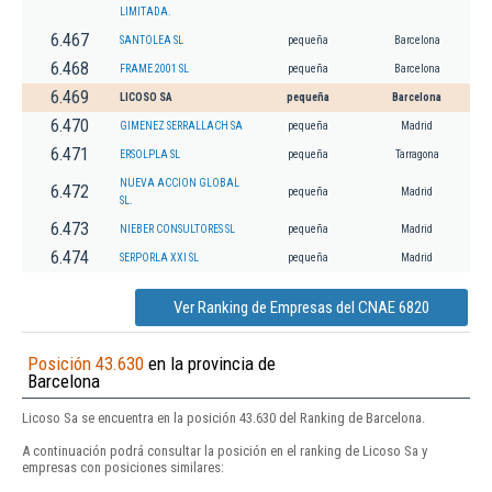
LIMITADA.
6.467
SANTOLEA SL
pequeña
Barcelona
6.468
FRAME 2001 SL
pequeña
Barcelona
6.469
LICOSO SA
pequeña
Barcelona
6.470
GIMENEZ SERRALLACH SA
pequeña
Madrid
6.471
ERSOLPLA SL
pequeña
Tarragona
NUEVA ACCION GLOBAL
6.472
pequeña
Madrid
SL.
6.473
NIEBER CONSULTORES SL
pequeña
Madrid
6.474
SERPORLA XXI SL
pequeña
Madrid
Ver Ranking de Empresas del CNAE 6820
Posición 43.630
en la provincia de
Barcelona
Licoso Sa se encuentra en la posición 43.630 del Ranking de Barcelona.
A continuación podrá consultar la posición en el ranking de Licoso Sa y
empresas con posiciones similares: