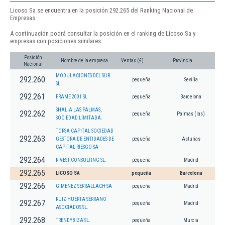
Licoso Sa se encuentra en la posición 292.265 del Ranking Nacional de
Empresas.
A continuación podrá consultar la posición en el ranking de Licoso Sa y
empresas con posiciones similares:
Posición
Nombre de la empresa
Ventas (€)
Provincia
Nacional
MODULACIONES DEL SUR
292.260
pequeña
Sevilla
SL
292.261
FRAME 2001 SL
pequeña
Barcelona
SHALIA LAS PALMAS,
292.262
pequeña
Palmas (las)
SOCIEDAD LIMITADA.
TORSA CAPITAL SOCIEDAD
292.263
GESTORA DE ENTIDADES DE
pequeña
Asturias
CAPITAL RIESGO SA
292.264
RIVEST CONSULTING SL.
pequeña
Madrid
292.265
LICOSO SA
pequeña
Barcelona
292.266
GIMENEZ SERRALLACH SA
pequeña
Madrid
RUIZ-HUERTA SERRANO
292.267
pequeña
Madrid
ASOCIADOS SL.
292.268
TRENDYBIZA SL.
pequeña
Murcia