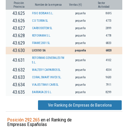
Posición
Sector
Nombre de la empresa
Ventas (€)
Provincia
Actividad
43.625
FISIO BERSAN S.L.
pequeña
8695
43.626
C D TORRA SL
pequeña
4773
43.627
CARBOSISTEM SL
pequeña
2899
43.628
REFORAMA S.L.
pequeña
4778
43.629
FRAME 2001 SL
pequeña
6820
43.630
LICOSO SA
pequeña
6820
REFORMAS GENERALES FM
43.631
pequeña
4102
S.L.
43.632
WALTER Y CAPARROS SL
pequeña
4334
43.633
CORAL SMART INVEX SL.
pequeña
9630
43.634
VIAJES TRAVI CARS SL
pequeña
7911
43.635
BARRASA 20 S.L.
pequeña
8299
Ver Ranking de Empresas de Barcelona
Posición 292.265
en el Ranking de
Empresas Españolas