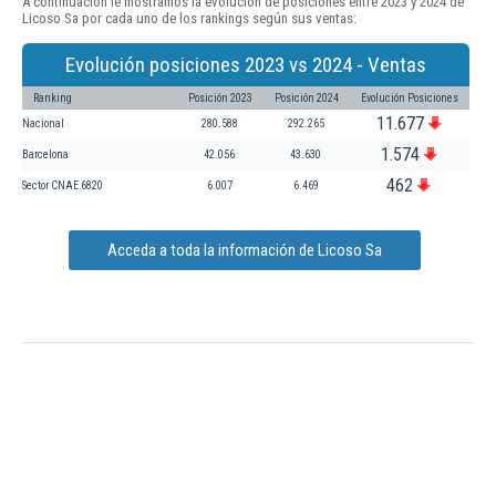
A continuación le mostramos la evolución de posiciones entre 2023 y 2024 de
Licoso Sa por cada uno de los rankings según sus ventas:
Evolución posiciones 2023 vs 2024 - Ventas
Ranking
Posición 2023
Posición 2024
Evolución Posiciones
11.677
Nacional
280.588
292.265
1.574
Barcelona
42.056
43.630
462
Sector CNAE 6820
6.007
6.469
Acceda a toda la información de Licoso Sa