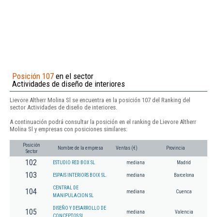
Posición 107
en el sector
Actividades de diseño de interiores
Lievore Altherr Molina Sl se encuentra en la posición 107 del Ranking del
sector Actividades de diseño de interiores.
A continuación podrá consultar la posición en el ranking de Lievore Altherr
Molina Sl y empresas con posiciones similares:
Posición
Nombre de la empresa
Ventas (€)
Provincia
Sector
102
ESTUDIO RED BOX SL
mediana
Madrid
103
ESPAIS INTERIORS BOIX SL.
mediana
Barcelona
CENTRAL DE
104
mediana
Cuenca
MANIPULACION SL
DISEÑO Y DESARROLLO DE
105
mediana
Valencia
CONCEPTOS SL