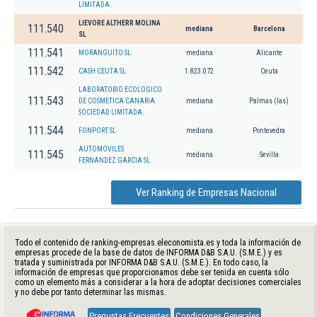
LIMITADA.
LIEVORE ALTHERR MOLINA
111.540
mediana
Barcelona
SL
111.541
MORANGUITO SL
mediana
Alicante
111.542
CASH CEUTA SL
1.823.072
Ceuta
LABORATORIO ECOLOGICO
111.543
DE COSMETICA CANARIA
mediana
Palmas (las)
SOCIEDAD LIMITADA.
111.544
FONPORT SL
mediana
Pontevedra
AUTOMOVILES
111.545
mediana
Sevilla
FERNANDEZ GARCIA SL
Ver Ranking de Empresas Nacional
Todo el contenido de ranking-empresas.eleconomista.es y toda la información de
empresas procede de la base de datos de INFORMA D&B S.A.U. (S.M.E.) y es
tratada y suministrada por INFORMA D&B S.A.U. (S.M.E.). En todo caso, la
información de empresas que proporcionamos debe ser tenida en cuenta sólo
como un elemento más a considerar a la hora de adoptar decisiones comerciales
y no debe por tanto determinar las mismas.
Preguntas Frecuentes
Condiciones Generales