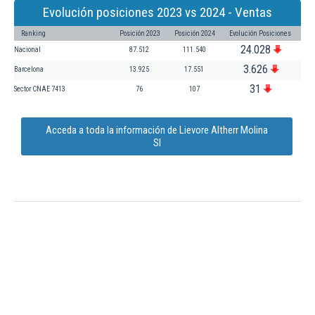
Evolución posiciones 2023 vs 2024 - Ventas
Ranking
Posición 2023
Posición 2024
Evolución Posiciones
24.028
Nacional
87.512
111.540
3.626
Barcelona
13.925
17.551
31
Sector CNAE 7413
76
107
Acceda a toda la información de Lievore Altherr Molina
Sl