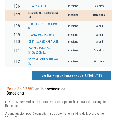
106
ESPAI VISUAL SL
mediana
Barcelona
LIEVORE ALTHERR MOLINA
107
mediana
Barcelona
SL
TRESTRECE INTERIORISMO
108
mediana
Madrid
SL.
109
TRAMA DECORACION SL
mediana
Madrid
110
CRISTINA ARECHABALA SL
mediana
Madrid
CONTEMPORANEA
111
mediana
Barcelona
SHOWROOM SL.
SALTOKI HOME GIPUZKOA
112
mediana
Gipuzkoa
SL.
Ver Ranking de Empresas del CNAE 7413
Posición 17.551
en la provincia de
Barcelona
Lievore Altherr Molina Sl se encuentra en la posición 17.551 del Ranking de
Barcelona.
A continuación podrá consultar la posición en el ranking de Lievore Altherr