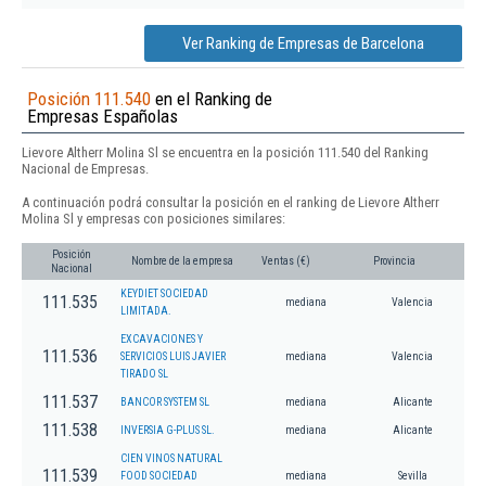
Ver Ranking de Empresas de Barcelona
Posición 111.540
en el Ranking de
Empresas Españolas
Lievore Altherr Molina Sl se encuentra en la posición 111.540 del Ranking
Nacional de Empresas.
A continuación podrá consultar la posición en el ranking de Lievore Altherr
Molina Sl y empresas con posiciones similares:
Posición
Nombre de la empresa
Ventas (€)
Provincia
Nacional
KEYDIET SOCIEDAD
111.535
mediana
Valencia
LIMITADA.
EXCAVACIONES Y
111.536
SERVICIOS LUIS JAVIER
mediana
Valencia
TIRADO SL
111.537
BANCOR SYSTEM SL
mediana
Alicante
111.538
INVERSIA G-PLUS SL.
mediana
Alicante
CIEN VINOS NATURAL
111.539
FOOD SOCIEDAD
mediana
Sevilla