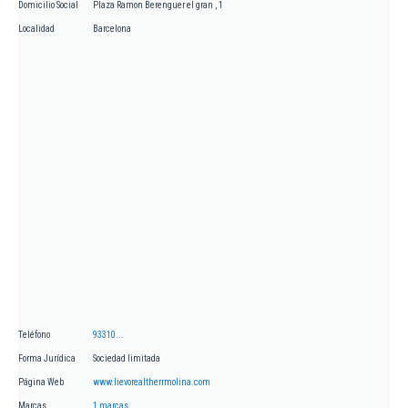
Domicilio Social
Plaza Ramon Berenguer el gran , 1
Localidad
Barcelona
Teléfono
93310...
Forma Jurídica
Sociedad limitada
Página Web
www.lievorealtherrmolina.com
Marcas
1 marcas