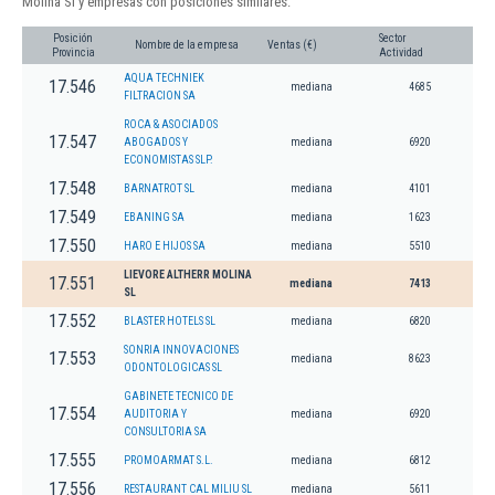
Molina Sl y empresas con posiciones similares:
Posición
Sector
Nombre de la empresa
Ventas (€)
Provincia
Actividad
AQUA TECHNIEK
17.546
mediana
4685
FILTRACION SA
ROCA & ASOCIADOS
17.547
ABOGADOS Y
mediana
6920
ECONOMISTAS SLP.
17.548
BARNATROT SL
mediana
4101
17.549
EBANING SA
mediana
1623
17.550
HARO E HIJOS SA
mediana
5510
LIEVORE ALTHERR MOLINA
17.551
mediana
7413
SL
17.552
BLASTER HOTELS SL
mediana
6820
SONRIA INNOVACIONES
17.553
mediana
8623
ODONTOLOGICAS SL
GABINETE TECNICO DE
17.554
AUDITORIA Y
mediana
6920
CONSULTORIA SA
17.555
PROMOARMAT S.L.
mediana
6812
17.556
RESTAURANT CAL MILIU SL
mediana
5611