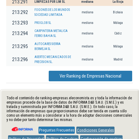
213.291
LIMPIEZAS PUR LIM SL
mediana
La Rioja
FOGONES DE LOS MUNDOS
213.292
mediana
Bizkaia
SOCIEDAD LIMITADA.
213.293
PROGLOB SL
mediana
Málaga
CARPINTERIA METALICA
213.294
mediana
Cádiz
FERRO BAHIA SL
AUTOCARES SIERRA
213.295
mediana
Málaga
BERMEJA SL
ASERTEC MECANIZADOS DE
213.296
mediana
Madrid
PRECISION SL.
Ver Ranking de Empresas Nacional
Todo el contenido de ranking-empresas.eleconomista.es y toda la información de
empresas procede de la base de datos de INFORMA D&B S.A.U. (S.M.E.) y es
tratada y suministrada por INFORMA D&B S.A.U. (S.M.E.). En todo caso, la
información de empresas que proporcionamos debe ser tenida en cuenta sólo
como un elemento más a considerar a la hora de adoptar decisiones comerciales
y no debe por tanto determinar las mismas.
Preguntas Frecuentes
Condiciones Generales
Política de Privacidad
Política de Cookies
Configuración de cookies