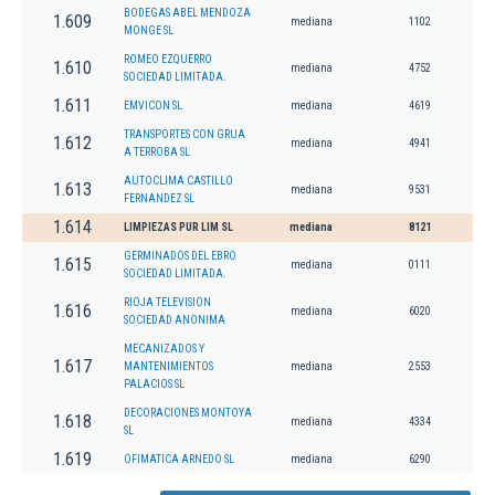
BODEGAS ABEL MENDOZA
1.609
mediana
1102
MONGE SL
ROMEO EZQUERRO
1.610
mediana
4752
SOCIEDAD LIMITADA.
1.611
EMVICON SL
mediana
4619
TRANSPORTES CON GRUA
1.612
mediana
4941
A TERROBA SL
AUTOCLIMA CASTILLO
1.613
mediana
9531
FERNANDEZ SL
1.614
LIMPIEZAS PUR LIM SL
mediana
8121
GERMINADOS DEL EBRO
1.615
mediana
0111
SOCIEDAD LIMITADA.
RIOJA TELEVISION
1.616
mediana
6020
SOCIEDAD ANONIMA
MECANIZADOS Y
1.617
MANTENIMIENTOS
mediana
2553
PALACIOS SL
DECORACIONES MONTOYA
1.618
mediana
4334
SL
1.619
OFIMATICA ARNEDO SL
mediana
6290