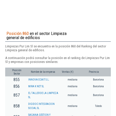
Posición 860
en el sector Limpieza
general de edificios
Limpiezas Pur Lim Sl se encuentra en la posición 860 del Ranking del sector
Limpieza general de edificios.
A continuación podrá consultar la posición en el ranking de Limpiezas Pur Lim
Sl y empresas con posiciones similares:
Posición
Nombre de la empresa
Ventas (€)
Provincia
Sector
855
INNOVA ECAIT S.L.
mediana
Barcelona
856
MIRA K NET SL
mediana
Barcelona
EL TALLER DE LA LIMPIEZA
857
mediana
Barcelona
SL
DIGIDOC INTEGRACION
858
mediana
Toledo
SOCIAL SL
SAGANA GESTION Y