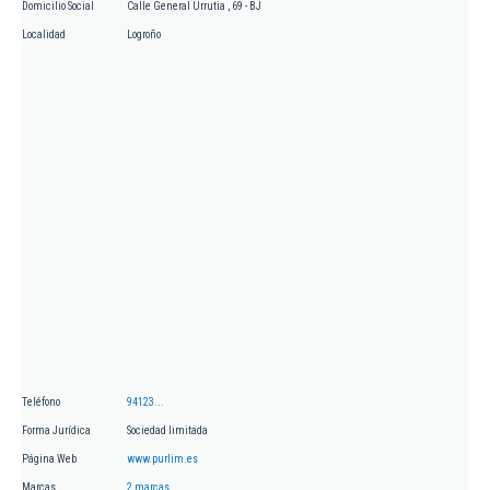
Domicilio Social
Calle General Urrutia , 69 - BJ
Localidad
Logroño
Teléfono
94123...
Forma Jurídica
Sociedad limitada
Página Web
www.purlim.es
Marcas
2 marcas