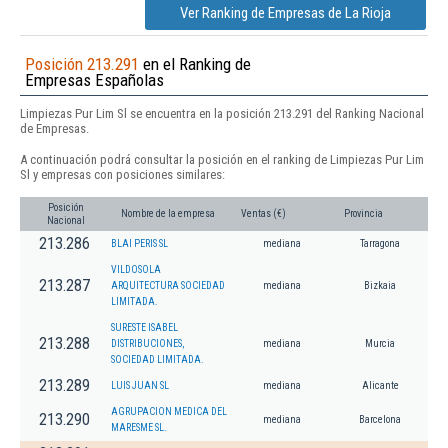
Ver Ranking de Empresas de La Rioja
Posición 213.291
en el Ranking de
Empresas Españolas
Limpiezas Pur Lim Sl se encuentra en la posición 213.291 del Ranking Nacional
de Empresas.
A continuación podrá consultar la posición en el ranking de Limpiezas Pur Lim
Sl y empresas con posiciones similares:
Posición
Nombre de la empresa
Ventas (€)
Provincia
Nacional
213.286
BLAI PERIS SL
mediana
Tarragona
VILDOSOLA
213.287
ARQUITECTURA SOCIEDAD
mediana
Bizkaia
LIMITADA.
SURESTE ISABEL
213.288
DISTRIBUCIONES,
mediana
Murcia
SOCIEDAD LIMITADA.
213.289
LUIS JUAN SL
mediana
Alicante
AGRUPACION MEDICA DEL
213.290
mediana
Barcelona
MARESME SL.