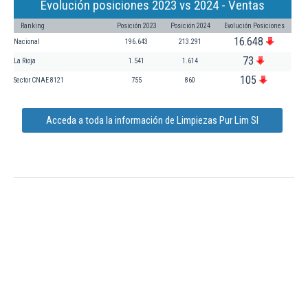
Evolución posiciones 2023 vs 2024 - Ventas
Ranking
Posición 2023
Posición 2024
Evolución Posiciones
16.648
Nacional
196.643
213.291
73
La Rioja
1.541
1.614
105
Sector CNAE 8121
755
860
Acceda a toda la información de Limpiezas Pur Lim Sl