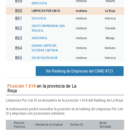
859
mediana
Navarra
SERVICIOS SL
860
LIMPIEZAS PUR LIM SL
mediana
La Rioja
861
EVOLION SL
mediana
Valencia
GRUPO EMPRESARIAL SAN
862
mediana
Granada
ROQUE SL
863
INSODYSA SL
mediana
Málaga
SUSANA LIMPIEZAS
864
mediana
Baleares
SOCIEDAD LIMITADA.
865
GELIM VALENCIA SA
mediana
Valencia
Ver Ranking de Empresas del CNAE 8121
Posición 1.614
en la provincia de La
Rioja
Limpiezas Pur Lim Sl se encuentra en la posición 1.614 del Ranking de La Rioja.
A continuación podrá consultar la posición en el ranking de Limpiezas Pur Lim
Sl y empresas con posiciones similares:
Posición
Sector
Nombre de la empresa
Ventas (€)
Provincia
Actividad