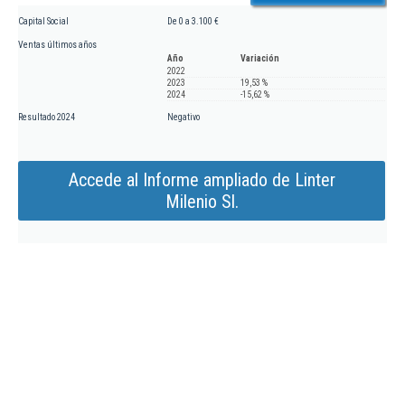
Capital Social
De 0 a 3.100 €
Ventas últimos años
Año
Variación
2022
2023
19,53 %
2024
-15,62 %
Resultado 2024
Negativo
Accede al Informe ampliado de Linter
Milenio Sl.