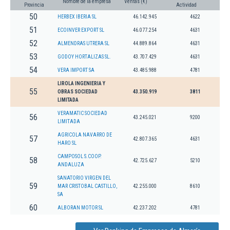
Nombre de la empresa
Ventas (€)
Provincia
Actividad
50
HERBEX IBERIA SL
46.142.945
4622
51
ECOINVER EXPORT SL
46.077.254
4631
52
ALMENDRAS UTRERA SL
44.889.864
4631
53
GODOY HORTALIZAS SL.
43.707.429
4631
54
VERA IMPORT SA
43.485.988
4781
LIROLA INGENIERIA Y
55
OBRAS SOCIEDAD
43.350.919
3811
LIMITADA
VERAMATIC SOCIEDAD
56
43.245.021
9200
LIMITADA
AGRICOLA NAVARRO DE
57
42.807.365
4631
HARO SL
CAMPOSOL S.COOP.
58
42.725.627
5210
ANDALUZA
SANATORIO VIRGEN DEL
59
MAR CRISTOBAL CASTILLO,
42.255.000
8610
SA
60
ALBORAN MOTOR SL
42.237.202
4781