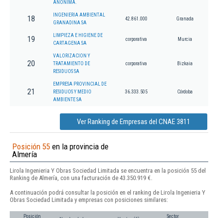
ANONIMA.
INGENIERIA AMBIENTAL
18
42.861.000
Granada
GRANADINA SA
LIMPIEZA E HIGIENE DE
19
corporativa
Murcia
CARTAGENA SA
VALORIZACION Y
20
TRATAMIENTO DE
corporativa
Bizkaia
RESIDUOS SA
EMPRESA PROVINCIAL DE
21
RESIDUOS Y MEDIO
36.333.505
Córdoba
AMBIENTE SA
Ver Ranking de Empresas del CNAE 3811
Posición 55
en la provincia de
Almería
Lirola Ingenieria Y Obras Sociedad Limitada se encuentra en la posición 55 del
Ranking de Almería, con una facturación de 43.350.919 €.
A continuación podrá consultar la posición en el ranking de Lirola Ingenieria Y
Obras Sociedad Limitada y empresas con posiciones similares:
Posición
Sector