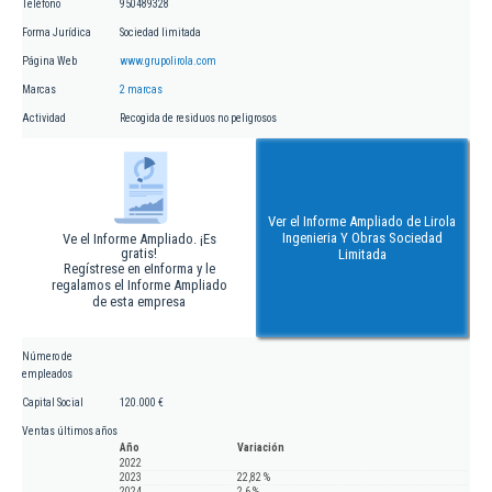
Teléfono
950489328
Forma Jurídica
Sociedad limitada
Página Web
www.grupolirola.com
Marcas
2 marcas
Actividad
Recogida de residuos no peligrosos
Ver el Informe Ampliado de Lirola
Ingenieria Y Obras Sociedad
Ve el Informe Ampliado. ¡Es
gratis!
Limitada
Regístrese en eInforma y le
regalamos el Informe Ampliado
de esta empresa
Número de
empleados
Capital Social
120.000 €
Ventas últimos años
Año
Variación
2022
2023
22,82 %
2024
2,6 %