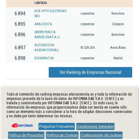
LIMITADA
SICK OPTIC ELECTRONIC
6.894
corporativa
Barcelona
SAU
6.895
ARALOGIC SL
corporativa
Zaragoza
IMERYS PERLITA
6.896
corporativa
Barcelona
BARCELONA S.A.U.
AUTOMOCION
6.897
43.328.206
Arava,Álava
AGROMOTOR SAU.
6.898
ECOASFALT SA
corporativa
Madrid
Ver Ranking de Empresas Nacional
Todo el contenido de ranking-empresas.eleconomista.es y toda la información de
empresas procede de la base de datos de INFORMA D&B S.A.U. (S.M.E.) y es
tratada y suministrada por INFORMA D&B S.A.U. (S.M.E.). En todo caso, la
información de empresas que proporcionamos debe ser tenida en cuenta sólo
como un elemento más a considerar a la hora de adoptar decisiones comerciales
y no debe por tanto determinar las mismas.
Preguntas Frecuentes
Condiciones Generales
Política de Privacidad
Política de Cookies
Configuración de cookies