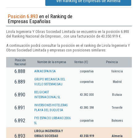
Ver Ranking de Empresas de Almería
Posición 6.893
en el Ranking de
Empresas Españolas
Lirola Ingenieria Y Obras Sociedad Limitada se encuentra en la posición 6.893
del Ranking Nacional de Empresas , con una facturación de 43.350.919 €.
A continuación podrá consultar la posición en el ranking de Lirola Ingenieria Y
Obras Sociedad Limitada y empresas con posiciones similares:
Posición
Nombre de la empresa
Ventas (€)
Provincia
Nacional
6.888
ARKAS SPAIN SA
corporativa
Valencia
GRUPO MECANICA DEL
6.889
corporativa
Madrid
VUELO SISTEMAS SAU
BELGICAST
6.890
43.382.000
Bizkaia
INTERNACIONAL SL
INVERSIONES HOTELERAS
6.891
43.380.598
Tenerife
PLAYA DEL DUQUE SA
FYD ESPACIO URBANO 2006
6.892
corporativa
Baleares
SL
LIROLA INGENIERIA Y
6.893
OBRAS SOCIEDAD
43.350.919
Almería