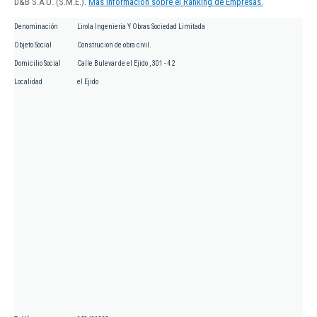
D&B S.A.U. (S.M.E.).
Más información sobre el Ranking de Empresas.
Denominación
Lirola Ingenieria Y Obras Sociedad Limitada
Objeto Social
Construcion de obra civil.
Domicilio Social
Calle Bulevar de el Ejido , 301 - 4 2
Localidad
el Ejido