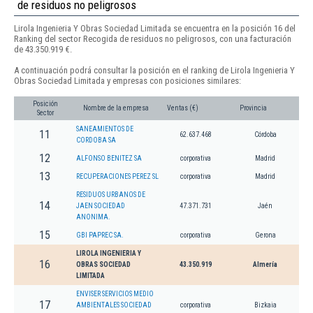
de residuos no peligrosos
Lirola Ingenieria Y Obras Sociedad Limitada se encuentra en la posición 16 del
Ranking del sector Recogida de residuos no peligrosos, con una facturación
de 43.350.919 €.
A continuación podrá consultar la posición en el ranking de Lirola Ingenieria Y
Obras Sociedad Limitada y empresas con posiciones similares:
Posición
Nombre de la empresa
Ventas (€)
Provincia
Sector
SANEAMIENTOS DE
11
62.637.468
Córdoba
CORDOBA SA
12
ALFONSO BENITEZ SA
corporativa
Madrid
13
RECUPERACIONES PEREZ SL
corporativa
Madrid
RESIDUOS URBANOS DE
14
JAEN SOCIEDAD
47.371.731
Jaén
ANONIMA.
15
GBI PAPREC SA.
corporativa
Gerona
LIROLA INGENIERIA Y
16
OBRAS SOCIEDAD
43.350.919
Almería
LIMITADA
ENVISER SERVICIOS MEDIO
17
AMBIENTALES SOCIEDAD
corporativa
Bizkaia