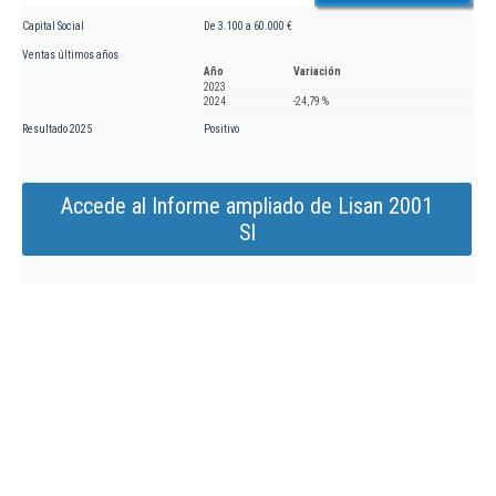
Capital Social
De 3.100 a 60.000 €
Ventas últimos años
Año
Variación
2023
2024
-24,79 %
Resultado 2025
Positivo
Accede al Informe ampliado de Lisan 2001
Sl