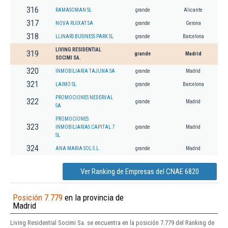
316
RAMASOMAN SL
grande
Alicante
317
NOVA RUIXAT SA
grande
Gerona
318
LLINARS BUSINESS PARK SL
grande
Barcelona
LIVING RESIDENTIAL
319
grande
Madrid
SOCIMI SA.
320
INMOBILIARIA TAJUNA SA
grande
Madrid
321
LAIMO SL
grande
Barcelona
PROMOCIONES NEDERVAL
322
grande
Madrid
SA
PROMOCIONES
323
INMOBILIARIAS CAPITAL 7
grande
Madrid
SL
324
ANA MARIA SOL S.L.
grande
Madrid
Ver Ranking de Empresas del CNAE 6820
Posición 7.779
en la provincia de
Madrid
Living Residential Socimi Sa. se encuentra en la posición 7.779 del Ranking de