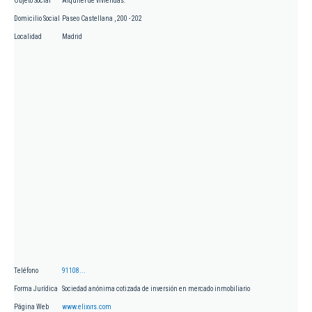
Objeto Social
Alquiler de viviendas.
Domicilio Social
Paseo Castellana , 200 - 202
Localidad
Madrid
Teléfono
91108...
Forma Jurídica
Sociedad anónima cotizada de inversión en mercado inmobiliario
Página Web
www.elixvrs.com