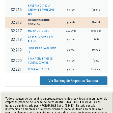
KAUDAL CONTROL Y
32.215
GESTION DE PROYECTOS
grande
Tenerife
SLU
LIVING RESIDENTIAL
32.216
grande
Madrid
SOCIMI SA.
32.217
MARCA GRIFOLS SL
7.725.943
Barcelona
AGROALIMENTARIA EL
32.218
grande
Lérida
PLA, S.L.
SERVILIMPSA BARCELONA
32.219
grande
Málaga
SL.
CIMA ACTIVIDADES DE
32.220
grande
Toledo
CONSTRUCCION SL.
32.221
COMASA EUROPE SL.
grande
Barcelona
Ver Ranking de Empresas Nacional
Todo el contenido de ranking-empresas.eleconomista.es y toda la información de
empresas procede de la base de datos de INFORMA D&B S.A.U. (S.M.E.) y es
tratada y suministrada por INFORMA D&B S.A.U. (S.M.E.). En todo caso, la
información de empresas que proporcionamos debe ser tenida en cuenta sólo
como un elemento más a considerar a la hora de adoptar decisiones comerciales