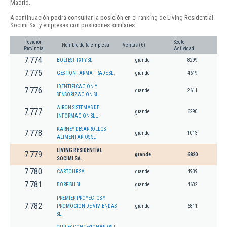
Madrid.
A continuación podrá consultar la posición en el ranking de Living Residential
Socimi Sa. y empresas con posiciones similares:
Posición
Sector
Nombre de la empresa
Ventas (€)
Provincia
Actividad
7.774
BOLTEST TXFY SL.
grande
8299
7.775
GESTION FARMA TRADE SL.
grande
4619
IDENTIFICACION Y
7.776
grande
2611
SENSORIZACION SL
AIRON SISTEMAS DE
7.777
grande
6290
INFORMACION SLU
KARNEY DESARROLLOS
7.778
grande
1013
ALIMENTARIOS SL
LIVING RESIDENTIAL
7.779
grande
6820
SOCIMI SA.
7.780
CARTOUR SA
grande
4939
7.781
BORFISH SL
grande
4632
PREMIER PROYECTOS Y
7.782
PROMOCION DE VIVIENDAS
grande
6811
SL.