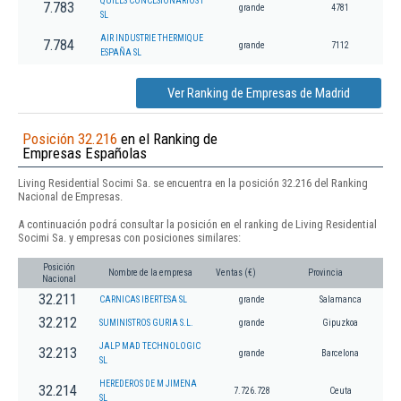
QUILES CONCESIONARIOS I
7.783
grande
4781
SL
AIR INDUSTRIE THERMIQUE
7.784
grande
7112
ESPAÑA SL
Ver Ranking de Empresas de Madrid
Posición 32.216
en el Ranking de
Empresas Españolas
Living Residential Socimi Sa. se encuentra en la posición 32.216 del Ranking
Nacional de Empresas.
A continuación podrá consultar la posición en el ranking de Living Residential
Socimi Sa. y empresas con posiciones similares:
Posición
Nombre de la empresa
Ventas (€)
Provincia
Nacional
32.211
CARNICAS IBERTESA SL
grande
Salamanca
32.212
SUMINISTROS GURIA S.L.
grande
Gipuzkoa
JALP MAD TECHNOLOGIC
32.213
grande
Barcelona
SL
HEREDEROS DE M JIMENA
32.214
7.726.728
Ceuta
SL