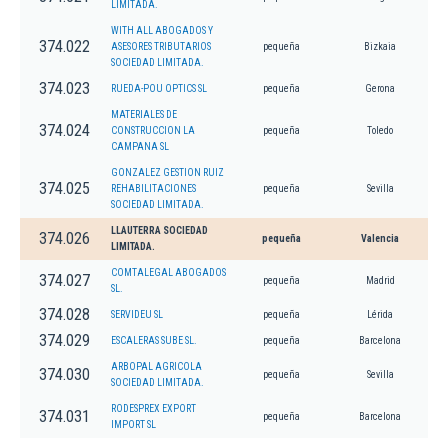
LIMITADA.
WITH ALL ABOGADOS Y
374.022
ASESORES TRIBUTARIOS
pequeña
Bizkaia
SOCIEDAD LIMITADA.
374.023
RUEDA-POU OPTICS SL
pequeña
Gerona
MATERIALES DE
374.024
CONSTRUCCION LA
pequeña
Toledo
CAMPANA SL
GONZALEZ GESTION RUIZ
374.025
REHABILITACIONES
pequeña
Sevilla
SOCIEDAD LIMITADA.
LLAUTERRA SOCIEDAD
374.026
pequeña
Valencia
LIMITADA.
COMTALEGAL ABOGADOS
374.027
pequeña
Madrid
SL.
374.028
SERVIDEU SL
pequeña
Lérida
374.029
ESCALERAS SUBE SL.
pequeña
Barcelona
ARBOPAL AGRICOLA
374.030
pequeña
Sevilla
SOCIEDAD LIMITADA.
RODESPREX EXPORT
374.031
pequeña
Barcelona
IMPORT SL