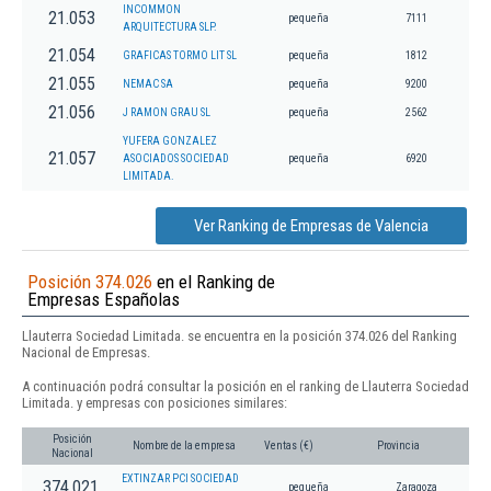
INCOMMON
21.053
pequeña
7111
ARQUITECTURA SLP.
21.054
GRAFICAS TORMO LIT SL
pequeña
1812
21.055
NEMAC SA
pequeña
9200
21.056
J RAMON GRAU SL
pequeña
2562
YUFERA GONZALEZ
21.057
ASOCIADOS SOCIEDAD
pequeña
6920
LIMITADA.
Ver Ranking de Empresas de Valencia
Posición 374.026
en el Ranking de
Empresas Españolas
Llauterra Sociedad Limitada. se encuentra en la posición 374.026 del Ranking
Nacional de Empresas.
A continuación podrá consultar la posición en el ranking de Llauterra Sociedad
Limitada. y empresas con posiciones similares:
Posición
Nombre de la empresa
Ventas (€)
Provincia
Nacional
EXTINZAR PCI SOCIEDAD
374.021
pequeña
Zaragoza