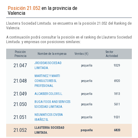
Posición 21.052
en la provincia de
Valencia
Llauterra Sociedad Limitada. se encuentra en la posición 21.052 del Ranking de
Valencia.
A continuación podrá consultar la posición en el ranking de Llauterra Sociedad
Limitada. y empresas con posiciones similares:
Posición
Sector
Nombre de la empresa
Ventas (€)
Provincia
Actividad
JROIDEAS SOCIEDAD
21.047
pequeña
9329
LIMITADA.
MARTINEZ Y MARTI
21.048
CONSULTORES SL
pequeña
6920
PROFESIONAL
21.049
ALCASSER COLOR S.L.
pequeña
1813
BUGA FOOD AND SERVICES
21.050
pequeña
5611
SOCIEDAD LIMITADA.
NEUMATICOS CIVERA
21.051
pequeña
9531
IBAÑEZ SL
LLAUTERRA SOCIEDAD
21.052
pequeña
6820
LIMITADA.