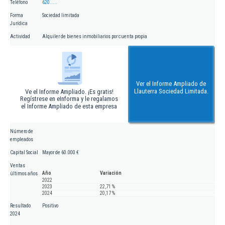
Teléfono
620.....
Forma
Sociedad limitada
Jurídica
Actividad
Alquiler de bienes inmobiliarios por cuenta propia
Ver el Informe Ampliado de
Llauterra Sociedad Limitada.
Ve el Informe Ampliado. ¡Es gratis!
Regístrese en eInforma y le regalamos
el Informe Ampliado de esta empresa
Número de
empleados
Capital Social
Mayor de 60.000 €
Ventas
Año
Variación
últimos años
2022
2023
22,71 %
2024
20,17 %
Resultado
Positivo
2024