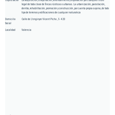
Objeto Social
La adquisición, enajenación, arrendamiento y explotación por cualquier título
legal de toda clase de fincas rústicas o urbanas. La urbanización, parcelación,
derribo, rehabilitación, promoción y construcción, por cuenta propia o ajena, de todo
tipo de terrenos y edificaciones de cualquier naturaleza
Domicilio
Calle de L'enginyer Vicent Picho , 5 - 4 20
Social
Localidad
Valencia