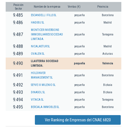
Posición
Nombre de la empresa
Ventas (€)
Provincia
Sector
9.485
ESCANDELL I FILLS SL
pequeña
Barcelona
9.486
HADIBU SL
pequeña
Madrid
MONTICER INVERSIONS
9.487
IMMOBILIARIES SOCIEDAD
pequeña
Tarragona
LIMITADA.
9.488
NICALASTUR SL
pequeña
Madrid
9.489
OVALEN SL
pequeña
Asturias
LLAUTERRA SOCIEDAD
9.490
pequeña
Valencia
LIMITADA.
HOLDINVER
9.491
pequeña
Barcelona
MANAGEMENT SL
9.492
SEYVE III MILENIO SL
pequeña
Bizkaia
9.493
DINASOL SL
pequeña
Bizkaia
9.494
VITACA SL
pequeña
Tarragona
9.495
BERCALA IMMOBLES SL
pequeña
Barcelona
Ver Ranking de Empresas del CNAE 6820