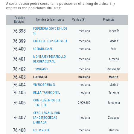
A continuación podrá consultar la posición en el ranking de Llefisa Sl y
empresas con posiciones similares:
Posición
Nombre de la empresa
Ventas (€)
Provincia
Nacional
FERRETERIA GOYO E HIJOS
76.398
mediana
Tenerife
SL
76.399
CIRCULO CORPORATIVO SL.
mediana
Madrid
76.400
SORIATRUCK SL.
mediana
Soria
MONTAJE Y DESARROLLO
76.401
mediana
Almería
DE OBRA SECA SL.
76.402
TOMIGAS SL
mediana
Pontevedra
76.403
LLEFISA SL
mediana
Madrid
76.404
VIVEROS PEÑA SL
mediana
Madrid
76.405
BELLA TRADICION SL
mediana
Tenerife
COMPLEMENTOS DEL
76.406
2.909.187
Barcelona
TIEMPO SL
CEBOLLAS ALCUSON
76.407
SANDER SOCIEDAD
mediana
Zaragoza
LIMITADA.
76.408
ECO-RIVER SL
mediana
Huesca