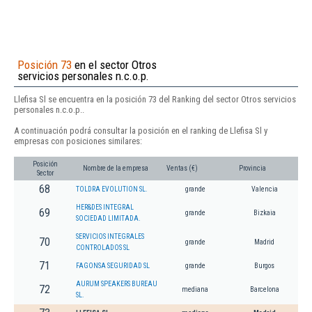
Posición 73
en el sector Otros
servicios personales n.c.o.p.
Llefisa Sl se encuentra en la posición 73 del Ranking del sector Otros servicios
personales n.c.o.p..
A continuación podrá consultar la posición en el ranking de Llefisa Sl y
empresas con posiciones similares:
Posición
Nombre de la empresa
Ventas (€)
Provincia
Sector
68
TOLDRA EVOLUTION SL.
grande
Valencia
HER&DES INTEGRAL
69
grande
Bizkaia
SOCIEDAD LIMITADA.
SERVICIOS INTEGRALES
70
grande
Madrid
CONTROLADOS SL
71
FAGONSA SEGURIDAD SL
grande
Burgos
AURUM SPEAKERS BUREAU
72
mediana
Barcelona
SL.