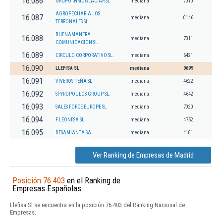
16.086
GRUPO INMOGLACIAR SL
mediana
7010
AGROPECUARIA LOS
16.087
mediana
0146
TERRONALES SL.
BUENAMANERA
16.088
mediana
7311
COMUNICACION SL.
16.089
CIRCULO CORPORATIVO SL.
mediana
6421
16.090
LLEFISA SL
mediana
9699
16.091
VIVEROS PEÑA SL
mediana
4622
16.092
SPYROPOULOS GROUP SL.
mediana
4642
16.093
SALES FORCE EUROPE SL
mediana
7020
16.094
F LEONESA SL
mediana
4752
16.095
DESAMIANTA SA.
mediana
4101
Ver Ranking de Empresas de Madrid
Posición 76.403
en el Ranking de
Empresas Españolas
Llefisa Sl se encuentra en la posición 76.403 del Ranking Nacional de
Empresas.