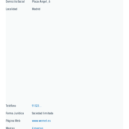
Domicilio Social
Plaza Angel , 6
Localidad
Madrid
Teléfono
91523...
Forma Jurídica
Sociedad limitada
Página Web
www.wemet.es
Marcas
4 marcas