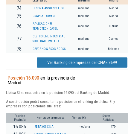
73
LLEFISA SL
mediana
Madrid
74
INNOVA ASISTENCIAL SL.
mediana
Madrid
75
CRAPLATFORM SL.
mediana
Madrid
APLICACIONES
76
mediana
Bizkaia
TERMOTECNICAS SL
CES HIGIENE INDUSTRIAL
77
mediana
Cuenca
SOCIEDAD LIMITADA.
78
C SEDANO & ASOCIADOS SL
mediana
Baleares
Ver Ranking de Empresas del CNAE 9699
Posición 16.090
en la provincia de
Madrid
Llefisa Sl se encuentra en la posición 16.090 del Ranking de Madrid.
A continuación podrá consultar la posición en el ranking de Llefisa Sl y
empresas con posiciones similares:
Posición
Sector
Nombre de la empresa
Ventas (€)
Provincia
Actividad
16.085
IRE RAYOS X S.A.
mediana
4774