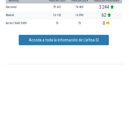
Ranking
Posición 2023
Posición 2024
Evolución Posiciones
3.244
Nacional
79.647
76.403
62
Madrid
16.152
16.090
0
Sector CNAE 9699
73
73
Acceda a toda la información de Llefisa Sl