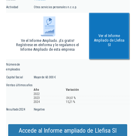
Actividad
Otros servicios personales n.c.o.p.
Ver el Informe
Ampliado de Llefisa
Ve el Informe Ampliado. ¡Es gratis!
Regístrese en eInforma y le regalamos el
Sl
Informe Ampliado de esta empresa
Número de
empleados
Capital Social
Mayor de 60.000 €
Ventas últimos años
Año
Variación
2022
2023
-34,61 %
2024
15,21 %
Resultado 2024
Negativo
Accede al Informe ampliado de Llefisa Sl